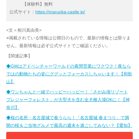
【体験料】無料
公式サイト：
https://maruoka-castle.jp/
<文＝相川真由美>
※掲載されている情報は公開日のもので、最新の情報とは限りま
せん。最新情報は必ず公式サイトでご確認ください。
【関連記事】
◆GWはアドベンチャーワールドの夜間営業にワクワク！夜なら
ではの動物たちの姿にググッとフォーカスしちゃいます！【和歌
山】
◆ワンちゃんと一緒でハッピーハッピー！「さがみ湖リゾート
プレジャーフォレスト」が大型犬を含む全犬種入場OKに！【神
奈川】
◆桜の名所・名古屋城で春うらら！「名古屋城 春まつり」で満
開の桜＆ご当地グルメで最高の週末を過ごしてみない？【愛知】