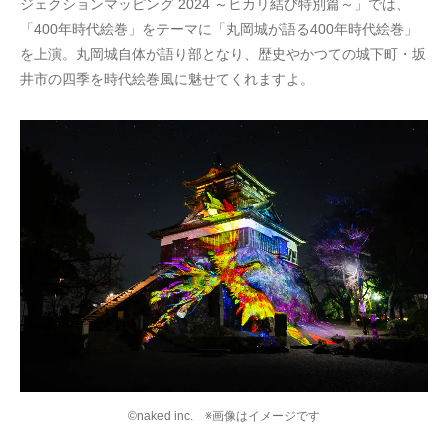
ジェクションマッピング 2024 ～ヒカリ結び特別篇～」では、
「400年時代絵巻」をテーマに「丸岡城が語る400年時代絵巻」
を上演。丸岡城自体が語り部となり、歴史やかつての城下町・坂
井市の四季を時代絵巻風に魅せてくれますよ。
©naked inc. ※画像はイメージです