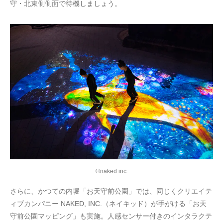
守・北東側側面で待機しましょう。
©naked inc.
さらに、かつての内堀「お天守前公園」では、同じくクリエイテ
ィブカンパニー NAKED, INC.（ネイキッド）が手がける「お天
守前公園マッピング」も実施。人感センサー付きのインタラクテ