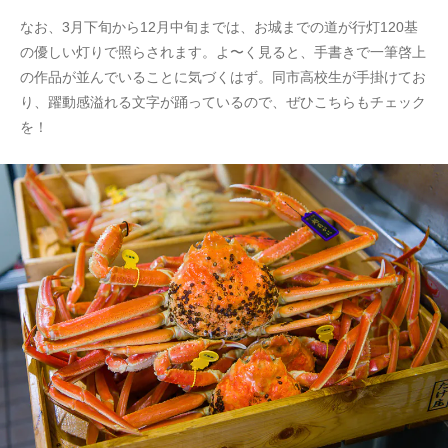
なお、3月下旬から12月中旬までは、お城までの道が行灯120基
の優しい灯りで照らされます。よ〜く見ると、手書きで一筆啓上
の作品が並んでいることに気づくはず。同市高校生が手掛けてお
り、躍動感溢れる文字が踊っているので、ぜひこちらもチェック
を！