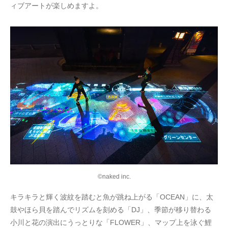
ィブアートが楽しめますよ。
©naked inc.
キラキラと輝く波紋を踏むと魚が跳ね上がる「OCEAN」に、太
鼓やほら貝を踏んでリズムを刻める「DJ」、季節が移り替わる
小川と花の演出にうっとりな「FLOWER」、マップ上を泳ぐ鯉