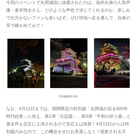
今回のイベントで丸岡城役に抜擢されたのは、福井出身の人気声
優・蒼井翔太さん。どのような声色で演じてくれるのか、楽しみ
で仕方がないファンも多いはず。ぜひ現地へ足を運んで、自身の
耳で確かめてみて！
©naked inc.
なお、4月12日までは、期間限定の特別篇「丸岡城が語る400年
時代絵巻」に加え、第1弾「伝説篇」、第3弾「平和の祈り篇」と
過去作も交互に上演されるので見応えは抜群！4月13日からは特
別篇のみなので、この機会をぜひお見逃しなく！投影される天