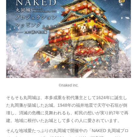
©naked inc.
そもそも丸岡城は、本多成重を初代藩主として1624年に誕生し
た丸岡藩が築城したお城。1948年の福井地震で天守や石垣が倒
壊し、消滅の危機に見舞われるも、町民の想いが実り約7年で再
建。地域に根付いたお城として多くの人に愛されています。
そんな地域愛たっぷりの丸岡城で開催中の「NAKED 丸岡城プロ