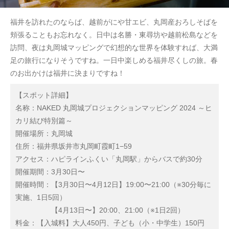
福井を訪れたのならば、越前がにや甘エビ、丸岡産おろしそばを
頬張ることもお忘れなく。日中は名勝・東尋坊や越前松島などを
訪問、夜は丸岡城マッピングで幻想的な世界を体験すれば、大満
足の旅行になりそうですね。一日中楽しめる福井尽くしの旅。春
のお出かけは福井に決まりですね！
【スポット詳細】
名称：NAKED 丸岡城プロジェクションマッピング 2024 ～ヒ
カリ結び特別篇～
開催場所：丸岡城
住所：福井県坂井市丸岡町霞町1−59
アクセス：ハピラインふくい「丸岡駅」からバスで約30分
開催期間：3月30日〜
開催時間：【3月30日〜4月12日】19:00〜21:00（※30分毎に
実施、1日5回）
【4月13日〜】20:00、21:00（※1日2回）
料金：【入城料】大人450円、子ども（小・中学生）150円