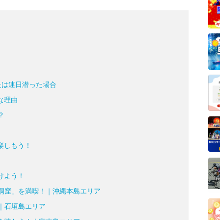
たは連日潜った場合
な理由
？
楽しもう！
けよう！
洞窟」を満喫！｜沖縄本島エリア
｜石垣島エリア