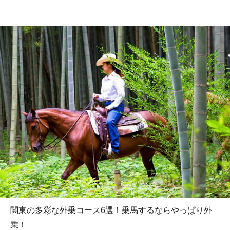
関東の多彩な外乗コース6選！乗馬するならやっぱり外
乗！