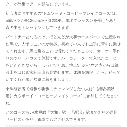
ク」が外乗ツアーを開催しています。
初心者におすすめの“トムソーヤ・コーヒーブレイクコース”は、
5歳かつ身長120cmから参加OK。馬場でレッスンを受けたあと、
森の中をトレッキングしていきます。
パートナーとなるのは、ほとんどが大和ホースパークで生産され
た馬で、人懐っこいのが特徴。初めての人でも上手に背中に乗せ
てくれます。馬に乗ることに慣れてきたところで、オーナー手作
りのツリーハウスで休憩です。パーコレーターで入れたコーヒー
をいただきながら、ほっとひと息。地上5mのハウス内からは筑
波山をはじめ常陸三山も見渡せます。休憩を満喫したら、待って
いてくれた馬と帰路に着きましょう。
乗馬経験者で速歩や駈歩にチャレンジしたい人は“【経験者限
定】カウボーイ・コーヒーブレイクコース”に参加してください
ね。
どのコースもJR水戸線「大和」駅・「新治」駅まで無料の送迎
サービスがあり、電車でもアクセスできます。