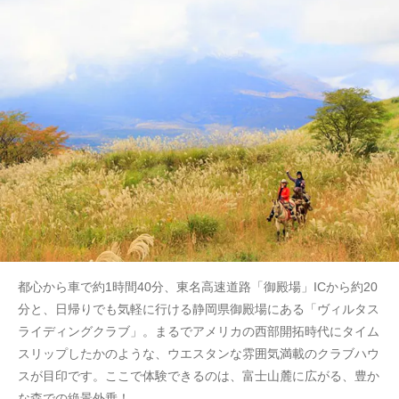
都心から車で約1時間40分、東名高速道路「御殿場」ICから約20
分と、日帰りでも気軽に行ける静岡県御殿場にある「ヴィルタス
ライディングクラブ」。まるでアメリカの西部開拓時代にタイム
スリップしたかのような、ウエスタンな雰囲気満載のクラブハウ
スが目印です。ここで体験できるのは、富士山麓に広がる、豊か
な森での絶景外乗！