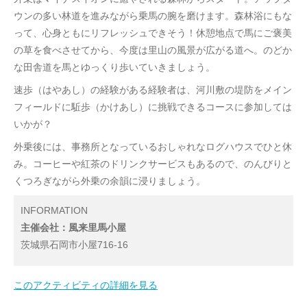
ウンの多い林道を進みながら乗馬の腕を磨けます。森林浴にもな
って、心身ともにリフレッシュできそう！休憩地点で馬にご褒美
の草を食べさせてから、今度は里山の風景が広がる道へ。のどか
な田舎道を馬とゆっくり歩いていきましょう。
速歩（はやあし）の経験がある経験者は、河川敷の堤防をメイン
フィールドに駈歩（かけあし）に挑戦できるコースに参加しては
いかが？
外乗後には、事務所となっているおしゃれなログハウスでひと休
み。コーヒーや紅茶のドリンクサービスもあるので、のんびりと
くつろぎながら外乗の余韻に浸りましょう。
INFORMATION
主催会社：風来里馬小屋
茨城県石岡市小屋716-16
このアクティビティの詳細を見る