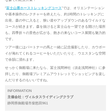
“
富士山麓ホーストレッキングコース
”では、オリエンテーション
や基本操作のレクチャーを終えたら、約1時間のトレッキングに
出発。森の中に入ると、狭い道やアップダウンのあるワイルドな
コースが続きます。森を抜けると富士山を一望できる開けた場所
も。四季折々の景色が広がる、飽きの来ないコース展開も魅力的
です。
ツアー後にはパートナーの馬と一緒に記念撮影したり、カウボー
イが淹れてくれるコーヒーをいただいたりと、ウエスタンな空間
で余韻に浸れます。
せっかく御殿場に来たなら、冨士浅間神社（須走浅間神社）に参
拝したり、御殿場プレミアムアウトレットでショッピングを楽し
んだりするのもいいですね。
INFORMATION
主催会社：ヴィルタスライディングクラブ
静岡県御殿場市柴怒田961