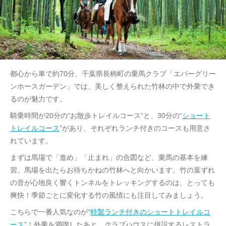
都心から車で約70分、千葉県長柄町の乗馬クラブ「エバーグリー
ンホースガーデン」では、美しく整えられた竹林の中で外乗でき
るのが魅力です。
騎乗時間が20分の“お散歩トレイルコース”と、30分の“
ショート
トレイルコース
”があり、それぞれランチ付きのコースも用意さ
れています。
まずは馬場で「進め」「止まれ」の合図など、乗馬の基本を練
習。馬場を出たらお待ちかねの竹林へと向かいます。竹の葉ずれ
の音が心地良く響くトンネルをトレッキングするのは、とっても
爽快！季節ごとに変化する竹の風情にも注目してみましょう。
こちらで一番人気なのが“
特製ランチ付きのショートトレイルコ
ース
”！外乗を満喫したあと、クラブハウスに併設するレストラ