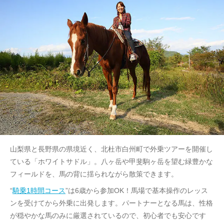
山梨県と長野県の県境近く、北杜市白州町で外乗ツアーを開催し
ている「ホワイトサドル」。八ヶ岳や甲斐駒ヶ岳を望む緑豊かな
フィールドを、馬の背に揺られながら散策できます。
“
騎乗1時間コース
”は6歳から参加OK！馬場で基本操作のレッス
ンを受けてから外乗に出発します。パートナーとなる馬は、性格
が穏やかな馬のみに厳選されているので、初心者でも安心です