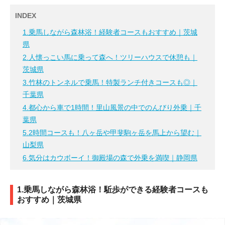
INDEX
1.乗馬しながら森林浴！経験者コースもおすすめ｜茨城
県
2.人懐っこい馬に乗って森へ！ツリーハウスで休憩も｜
茨城県
3.竹林のトンネルで乗馬！特製ランチ付きコースも◎｜
千葉県
4.都心から車で1時間！里山風景の中でのんびり外乗｜千
葉県
5.2時間コースも！八ヶ岳や甲斐駒ヶ岳を馬上から望む｜
山梨県
6.気分はカウボーイ！御殿場の森で外乗を満喫｜静岡県
1.乗馬しながら森林浴！駈歩ができる経験者コースも
おすすめ｜茨城県