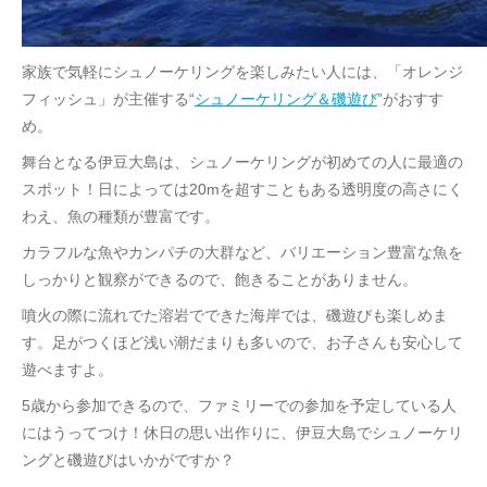
家族で気軽にシュノーケリングを楽しみたい人には、「オレンジ
フィッシュ」が主催する“
シュノーケリング＆磯遊び
”がおすす
め。
舞台となる伊豆大島は、シュノーケリングが初めての人に最適の
スポット！日によっては20mを超すこともある透明度の高さにく
わえ、魚の種類が豊富です。
カラフルな魚やカンパチの大群など、バリエーション豊富な魚を
しっかりと観察ができるので、飽きることがありません。
噴火の際に流れでた溶岩でできた海岸では、磯遊びも楽しめま
す。足がつくほど浅い潮だまりも多いので、お子さんも安心して
遊べますよ。
5歳から参加できるので、ファミリーでの参加を予定している人
にはうってつけ！休日の思い出作りに、伊豆大島でシュノーケリ
ングと磯遊びはいかがですか？