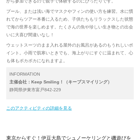
から参加できるので親子で体験するのにぴったりです。
プール、または浅い海でマスクやフィンの使い方を練習。水に慣
れてからツアー本番に入るため、子供たちもリラックスした状態
で海の世界を楽しめます。たくさんの魚や珍しい生き物との出会
いに大喜び間違いなし！
ウェットスーツのまま入れる屋外のお風呂があるのもうれしいポ
イント。小雨で肌寒いときでも、海上がりにすぐに温まれて、心
も体もポカポカになれますよ。
INFORMATION
主催会社：Keep Smiling！（キープスマイリング）
静岡県伊東市富戸842-229
このアクティビティの詳細を見る
東京からすぐ！伊豆大島でシュノーケリングと磯遊びを