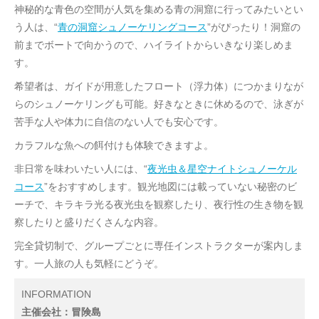
神秘的な青色の空間が人気を集める青の洞窟に行ってみたいとい
う人は、“
青の洞窟シュノーケリングコース
”がぴったり！洞窟の
前までボートで向かうので、ハイライトからいきなり楽しめま
す。
希望者は、ガイドが用意したフロート（浮力体）につかまりなが
らのシュノーケリングも可能。好きなときに休めるので、泳ぎが
苦手な人や体力に自信のない人でも安心です。
カラフルな魚への餌付けも体験できますよ。
非日常を味わいたい人には、“
夜光虫＆星空ナイトシュノーケル
コース
”をおすすめします。観光地図には載っていない秘密のビ
ーチで、キラキラ光る夜光虫を観察したり、夜行性の生き物を観
察したりと盛りだくさんな内容。
完全貸切制で、グループごとに専任インストラクターが案内しま
す。一人旅の人も気軽にどうぞ。
INFORMATION
主催会社：冒険島