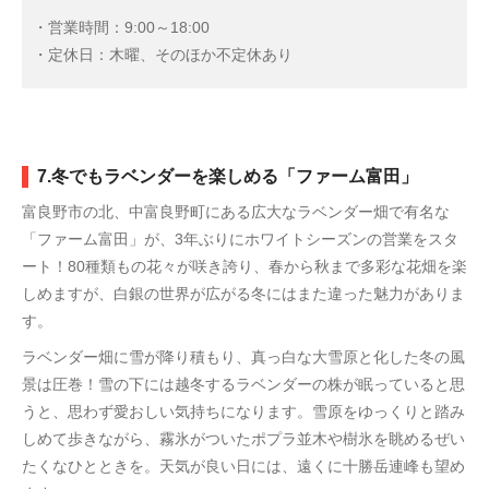
・営業時間：9:00～18:00
・定休日：木曜、そのほか不定休あり
7.冬でもラベンダーを楽しめる「ファーム富田」
富良野市の北、中富良野町にある広大なラベンダー畑で有名な
「ファーム富田」が、3年ぶりにホワイトシーズンの営業をスタ
ート！80種類もの花々が咲き誇り、春から秋まで多彩な花畑を楽
しめますが、白銀の世界が広がる冬にはまた違った魅力がありま
す。
ラベンダー畑に雪が降り積もり、真っ白な大雪原と化した冬の風
景は圧巻！雪の下には越冬するラベンダーの株が眠っていると思
うと、思わず愛おしい気持ちになります。雪原をゆっくりと踏み
しめて歩きながら、霧氷がついたポプラ並木や樹氷を眺めるぜい
たくなひとときを。天気が良い日には、遠くに十勝岳連峰も望め