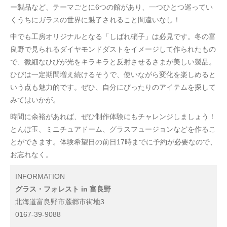
ー製品など、テーマごとに6つの館があり、一つひとつ巡ってい
くうちにガラスの世界に魅了されること間違いなし！
中でも工房オリジナルとなる「しばれ硝子」は必見です。冬の富
良野で見られるダイヤモンドダストをイメージして作られたもの
で、微細なひびが光をキラキラと反射させるさまが美しい製品。
ひびは一定期間増え続けるそうで、使いながら変化を楽しめると
いう点も魅力的です。ぜひ、自分にぴったりのアイテムを探して
みてはいかが。
時間に余裕があれば、ぜひ制作体験にもチャレンジしましょう！
とんぼ玉、ミニチュアドーム、グラスフュージョンなどを作るこ
とができます。体験希望日の前日17時までに予約が必要なので、
お忘れなく。
INFORMATION
グラス・フォレスト in 富良野
北海道富良野市麓郷市街地3
0167-39-9088