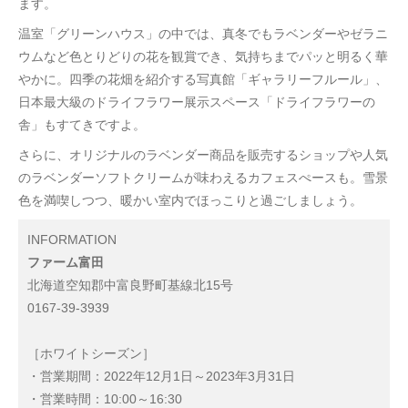
ます。
温室「グリーンハウス」の中では、真冬でもラベンダーやゼラニ
ウムなど色とりどりの花を観賞でき、気持ちまでパッと明るく華
やかに。四季の花畑を紹介する写真館「ギャラリーフルール」、
日本最大級のドライフラワー展示スペース「ドライフラワーの
舎」もすてきですよ。
さらに、オリジナルのラベンダー商品を販売するショップや人気
のラベンダーソフトクリームが味わえるカフェスぺースも。雪景
色を満喫しつつ、暖かい室内でほっこりと過ごしましょう。
INFORMATION
ファーム富田
北海道空知郡中富良野町基線北15号
0167-39-3939
［ホワイトシーズン］
・営業期間：2022年12月1日～2023年3月31日
・営業時間：10:00～16:30