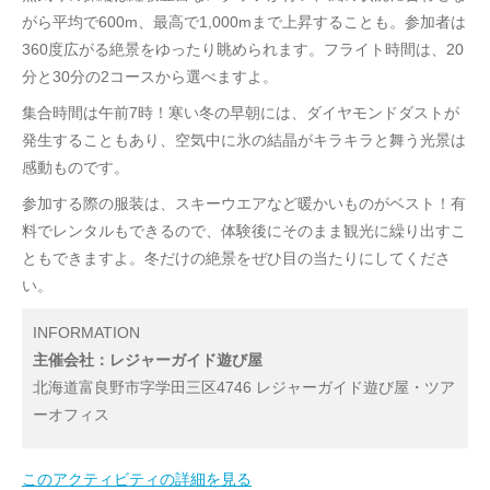
がら平均で600m、最高で1,000mまで上昇することも。参加者は
360度広がる絶景をゆったり眺められます。フライト時間は、20
分と30分の2コースから選べますよ。
集合時間は午前7時！寒い冬の早朝には、ダイヤモンドダストが
発生することもあり、空気中に氷の結晶がキラキラと舞う光景は
感動ものです。
参加する際の服装は、スキーウエアなど暖かいものがベスト！有
料でレンタルもできるので、体験後にそのまま観光に繰り出すこ
ともできますよ。冬だけの絶景をぜひ目の当たりにしてくださ
い。
INFORMATION
主催会社：レジャーガイド遊び屋
北海道富良野市字学田三区4746 レジャーガイド遊び屋・ツア
ーオフィス
このアクティビティの詳細を見る