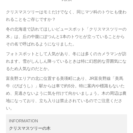
クリスマスツリーはモミだけでなく、同じマツ科のトウヒも使わ
れることをご存じですか？
冬の北海道で訪れてほしいビュースポット「クリスマスツリーの
木」は、丘の中腹にぽつんと1本のトウヒが立っていることから
その名で呼ばれるようになりました。
フォトスポットとして人気があり、冬には多くのカメラマンが訪
れます。雪がしんしん降っているときは特に幻想的な雰囲気にな
るため人気なのだとか。
富良野エリアの北に位置する美瑛町にあり、JR富良野線「美馬
牛（びばうし）」駅からは車で約5分。特に案内や標識もないた
め、見逃さないように気を付けて向かいましょう。木の周辺は農
地になっており、立ち入りは禁止されているのでご注意くださ
い。
INFORMATION
クリスマスツリーの木