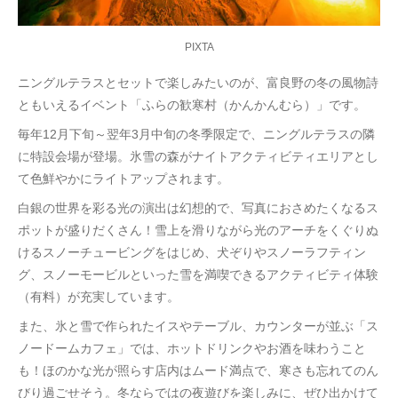
PIXTA
ニングルテラスとセットで楽しみたいのが、富良野の冬の風物詩
ともいえるイベント「ふらの歓寒村（かんかんむら）」です。
毎年12月下旬～翌年3月中旬の冬季限定で、ニングルテラスの隣
に特設会場が登場。氷雪の森がナイトアクティビティエリアとし
て色鮮やかにライトアップされます。
白銀の世界を彩る光の演出は幻想的で、写真におさめたくなるス
ポットが盛りだくさん！雪上を滑りながら光のアーチをくぐりぬ
けるスノーチュービングをはじめ、犬ぞりやスノーラフティン
グ、スノーモービルといった雪を満喫できるアクティビティ体験
（有料）が充実しています。
また、氷と雪で作られたイスやテーブル、カウンターが並ぶ「ス
ノードームカフェ」では、ホットドリンクやお酒を味わうこと
も！ほのかな光が照らす店内はムード満点で、寒さも忘れてのん
びり過ごせそう。冬ならではの夜遊びを楽しみに、ぜひ出かけて