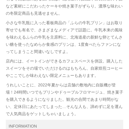
など素材にこだわったケーキや焼き菓子がずらり。濃厚な味わい
の冬限定商品も見逃せません。
小さな牛乳瓶に入った看板商品の「ふらの牛乳プリン」はお取り
寄せでも有名で、さまざまなメディアで話題に。牛乳本来の風味
を味わえるふらの牛乳を主原料に、北海道産の新鮮な卵とてんさ
い糖を使ったなめらか食感のプリンは、1度食べたらファンにな
ってしまうこと間違いなしですよ。
店内には、イートインができるカフェスペースを併設。購入した
スイーツをその場でいただけるのはもちろん、自家焙煎コーヒー
やここでしか味わえない限定メニューもあります。
うれしいことに、2022年夏からは店舗の敷地内に自販機が登
場！24時間いつでもプリンやドゥーブルフロマージュ、焼き菓子
を購入できるようになりました。観光の合間であまり時間がな
い、定休日にあたってしまった…そんな人も、諦めずに足を運ん
で人気商品をゲットしちゃいましょう。
INFORMATION