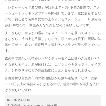
「レジャーガイド遊び屋」が12月上旬～3月下旬の期間で、スノ
ーシュートレッキングツアーを開催しています。靴に装着するだ
けで、初心者でも簡単に雪の上を歩けるスノーシュー！10歳から
参加OKなので、家族みんなで楽しむのにもぴったりです。
まっさらなふかふかの雪の上をスノーシューを履いてスイスイ歩
きながら、丘の上を目指しましょう。頂上からは眼下に麓郷の集
落が広がり、遠くに富良野岳を望む大パノラマが待ち受けていま
す。
森の中で温かいお茶をいただくティータイムに癒やされるひとと
きもありますよ。運が良ければ、エゾシカやキタキツネ、イイズ
ナ、シロウサギなどの野生動物に出会えるかもしれません。
富良野駅や富良野市内の宿泊施設から無料送迎サービス（総額
6,000円以上の場合のみ）があるので、雪道の運転が不安な人に
はうれしいですね。
INFORMATION
主催会社：レジャーガイド遊び屋