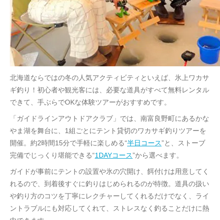
北海道ならではの冬の人気アクティビティといえば、氷上ワカサ
ギ釣り！初心者や観光客には、必要な道具がすべて無料レンタル
できて、手ぶらでOKな体験ツアーがおすすめです。
「ガイドラインアウトドアクラブ」では、南富良野町にあるかな
やま湖を舞台に、1組ごとにテント貸切のワカサギ釣りツアーを
開催。約2時間15分で手軽に楽しめる“
半日コース
”と、ストーブ
完備でじっくり堪能できる“
1DAYコース
”から選べます。
ガイドが事前にテントの設置や氷の穴開け、餌付けは用意してく
れるので、到着後すぐに釣りはじめられるのが特徴。道具の扱い
や釣り方のコツを丁寧にレクチャーしてくれるだけでなく、ライ
ントラブルにも対応してくれて、ストレスなく釣ることだけに熱