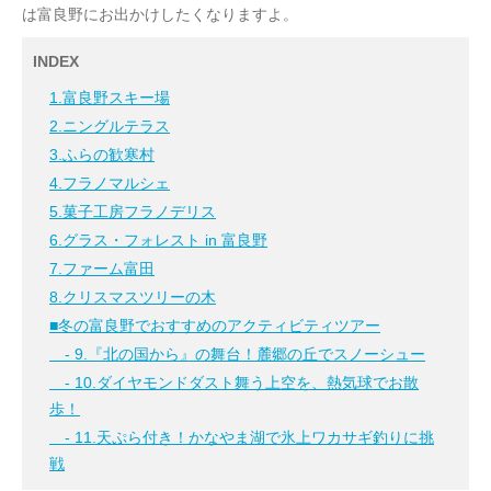
は富良野にお出かけしたくなりますよ。
INDEX
1.富良野スキー場
2.ニングルテラス
3.ふらの歓寒村
4.フラノマルシェ
5.菓子工房フラノデリス
6.グラス・フォレスト in 富良野
7.ファーム富田
8.クリスマスツリーの木
■冬の富良野でおすすめのアクティビティツアー
- 9.『北の国から』の舞台！麓郷の丘でスノーシュー
- 10.ダイヤモンドダスト舞う上空を、熱気球でお散
歩！
- 11.天ぷら付き！かなやま湖で氷上ワカサギ釣りに挑
戦