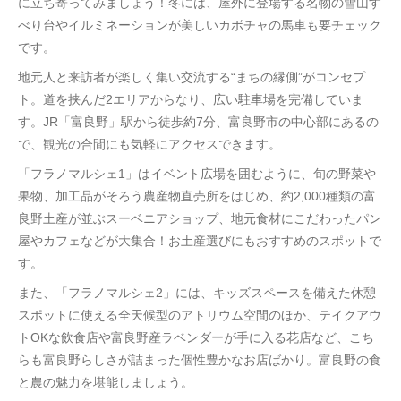
に立ち寄ってみましょう！冬には、屋外に登場する名物の雪山す
べり台やイルミネーションが美しいカボチャの馬車も要チェック
です。
地元人と来訪者が楽しく集い交流する“まちの縁側”がコンセプ
ト。道を挟んだ2エリアからなり、広い駐車場を完備していま
す。JR「富良野」駅から徒歩約7分、富良野市の中心部にあるの
で、観光の合間にも気軽にアクセスできます。
「フラノマルシェ1」はイベント広場を囲むように、旬の野菜や
果物、加工品がそろう農産物直売所をはじめ、約2,000種類の富
良野土産が並ぶスーベニアショップ、地元食材にこだわったパン
屋やカフェなどが大集合！お土産選びにもおすすめのスポットで
す。
また、「フラノマルシェ2」には、キッズスペースを備えた休憩
スポットに使える全天候型のアトリウム空間のほか、テイクアウ
トOKな飲食店や富良野産ラベンダーが手に入る花店など、こち
らも富良野らしさが詰まった個性豊かなお店ばかり。富良野の食
と農の魅力を堪能しましょう。