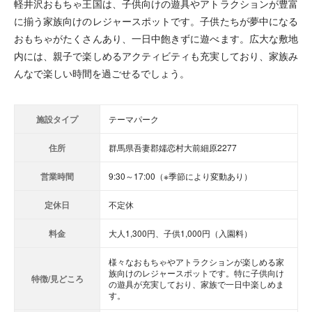
軽井沢おもちゃ王国は、子供向けの遊具やアトラクションが豊富
に揃う家族向けのレジャースポットです。子供たちが夢中になる
おもちゃがたくさんあり、一日中飽きずに遊べます。広大な敷地
内には、親子で楽しめるアクティビティも充実しており、家族み
んなで楽しい時間を過ごせるでしょう。
施設タイプ
テーマパーク
住所
群馬県吾妻郡嬬恋村大前細原2277
営業時間
9:30～17:00（※季節により変動あり）
定休日
不定休
料金
大人1,300円、子供1,000円（入園料）
様々なおもちゃやアトラクションが楽しめる家
族向けのレジャースポットです。特に子供向け
特徴/見どころ
の遊具が充実しており、家族で一日中楽しめま
す。