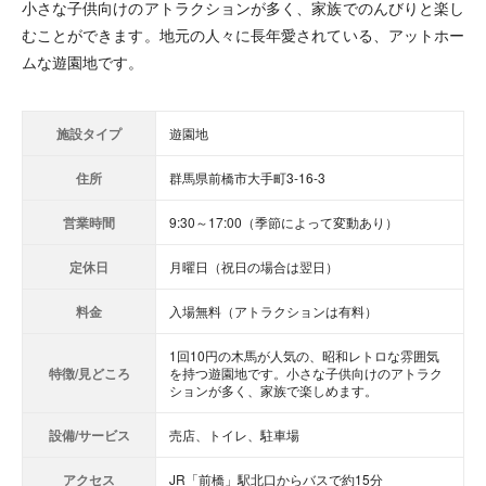
小さな子供向けのアトラクションが多く、家族でのんびりと楽し
むことができます。地元の人々に長年愛されている、アットホー
ムな遊園地です。
施設タイプ
遊園地
住所
群馬県前橋市大手町3-16-3
営業時間
9:30～17:00（季節によって変動あり）
定休日
月曜日（祝日の場合は翌日）
料金
入場無料（アトラクションは有料）
1回10円の木馬が人気の、昭和レトロな雰囲気
特徴/見どころ
を持つ遊園地です。小さな子供向けのアトラク
ションが多く、家族で楽しめます。
設備/サービス
売店、トイレ、駐車場
アクセス
JR「前橋」駅北口からバスで約15分