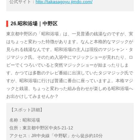
公式サイト：
http://takasagoyu.jimdo.com/
26.昭和浴場｜中野区
東京都中野区の「昭和浴場」は、一見普通の銭湯なのですが、実
はちょっと変わった特徴があります。なんと本格的なマジックが
見られる銭湯なんです。昭和浴場の主人は現役のマジシャン・タ
ジマジック氏。そのため入浴中にマジックショーが見れたり、ロ
ビーでくつろいでいると突然マジックショーが始まったりしま
す。かつては多数のテレビ番組に出演していたタジマジック氏で
すが、昭和浴場に行けば普通に番台に座っていますよ。本格マジ
ックと銭湯、ちょっと変わった組み合わせが楽しめる昭和浴場へ
お出かけしてみませんか？
【スポット詳細】
名称：昭和浴場
住所：東京都中野区中央5-21-12
アクセス：JR中央線「中野駅」から徒歩約10分