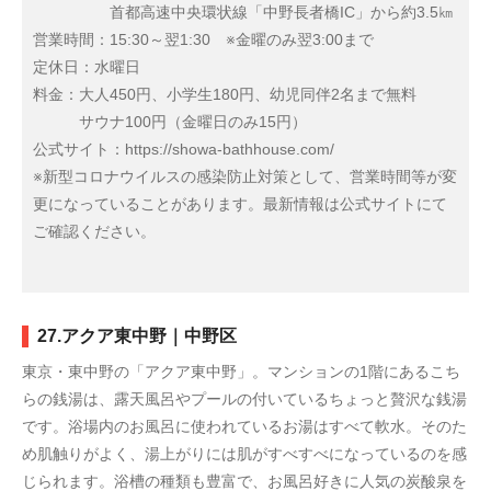
首都高速中央環状線「中野長者橋IC」から約3.5㎞
営業時間：15:30～翌1:30 ※金曜のみ翌3:00まで
定休日：水曜日
料金：大人450円、小学生180円、幼児同伴2名まで無料
サウナ100円（金曜日のみ15円）
公式サイト：https://showa-bathhouse.com/
※新型コロナウイルスの感染防止対策として、営業時間等が変
更になっていることがあります。最新情報は公式サイトにて
ご確認ください。
27.アクア東中野｜中野区
東京・東中野の「アクア東中野」。マンションの1階にあるこち
らの銭湯は、露天風呂やプールの付いているちょっと贅沢な銭湯
です。浴場内のお風呂に使われているお湯はすべて軟水。そのた
め肌触りがよく、湯上がりには肌がすべすべになっているのを感
じられます。浴槽の種類も豊富で、お風呂好きに人気の炭酸泉を