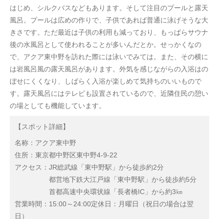
はじめ、シルクバスなどもあります。そして注目のプールと露天
風呂。プールは広めの作りで、子供であれば普通に泳げそうな大
きさです。ただ最近は子供の利用も減っており、もっぱらサウナ
後の水風呂として使われることが多いんだとか。せっかくなの
で、アクア東中野を訪れた際には泳いでみては。また、その横に
は岩風呂風の露天風呂があります。外気を感じながらの入浴はの
ぼせにくくなり、しばらく入浴が楽しめて気持ちのいいもので
す。露天風呂にはテレビも設置されているので、近隣住民の憩い
の場としても機能しています。
【スポット詳細】
名称：アクア東中野
住所：東京都中野区東中野4-9-22
アクセス：JR総武線「東中野駅」から徒歩約2分
都営地下鉄大江戸線「東中野駅」から徒歩約5分
首都高速中央環状線「長者橋IC」から約3㎞
営業時間：15:00～24:00定休日：月曜日（祝日の場合は翌
日）