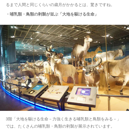
るまで人間と同じくらいの歳月がかかるとは、驚きですね。
・哺乳類・鳥類の剥製が並ぶ「大地を駆ける生命」
3階「大地を駆ける生命－力強く生きる哺乳類と鳥類をみる－」
では、たくさんの哺乳類・鳥類の剥製が展示されています。