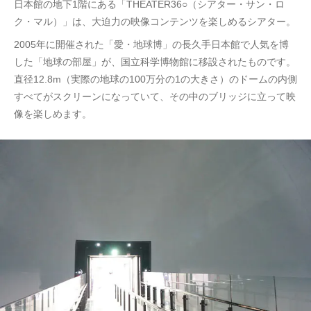
日本館の地下1階にある「THEATER36○（シアター・サン・ロ
ク・マル）」は、大迫力の映像コンテンツを楽しめるシアター。
2005年に開催された「愛・地球博」の長久手日本館で人気を博
した「地球の部屋」が、国立科学博物館に移設されたものです。
直径12.8m（実際の地球の100万分の1の大きさ）のドームの内側
すべてがスクリーンになっていて、その中のブリッジに立って映
像を楽しめます。