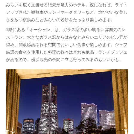
みらいを広く見渡せる絶景が魅力のホテル。夜になれば、ライト
アップされた観覧車やランドマークタワーなど、煌びやかな美し
さを放つ横浜みなとみらいの名所をたっぷり楽しめます。
1階にある「オーシャン」は、ガラス窓の多い明るい雰囲気のレ
ストラン。大きなガラス窓からはみなとみらいエリアのビル群が
望め、開放感あふれる空間でおいしい食事が楽しめます。シェフ
厳選の食材を使用した料理の数々はどれも絶品！ランチブッフェ
があるので、横浜観光の合間に立ち寄ってみるのもいいかも。