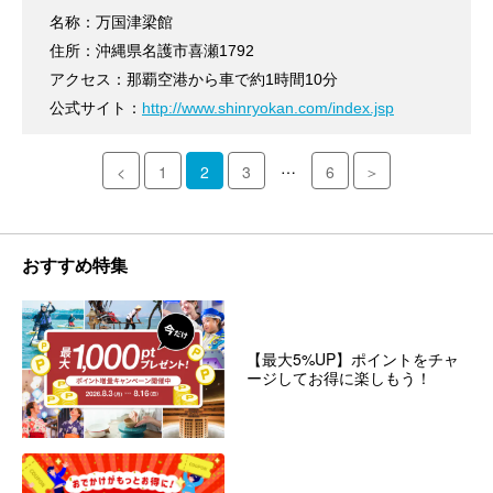
名称：万国津梁館
住所：沖縄県名護市喜瀬1792
アクセス：那覇空港から車で約1時間10分
公式サイト：
http://www.shinryokan.com/index.jsp
…
<
1
2
3
6
＞
おすすめ特集
【最大5%UP】ポイントをチャ
ージしてお得に楽しもう！