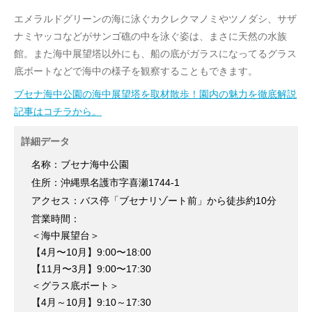
エメラルドグリーンの海に泳ぐカクレクマノミやツノダシ、サザ
ナミヤッコなどがサンゴ礁の中を泳ぐ姿は、まさに天然の水族
館。また海中展望塔以外にも、船の底がガラスになってるグラス
底ボートなどで海中の様子を観察することもできます。
ブセナ海中公園の海中展望塔を取材散歩！園内の魅力を徹底解説
記事はコチラから。
詳細データ
名称：ブセナ海中公園
住所：沖縄県名護市字喜瀬1744-1
アクセス：バス停「ブセナリゾート前」から徒歩約10分
営業時間：
＜海中展望台＞
【4月〜10月】9:00〜18:00
【11月〜3月】9:00〜17:30
＜グラス底ボート＞
【4月～10月】9:10～17:30