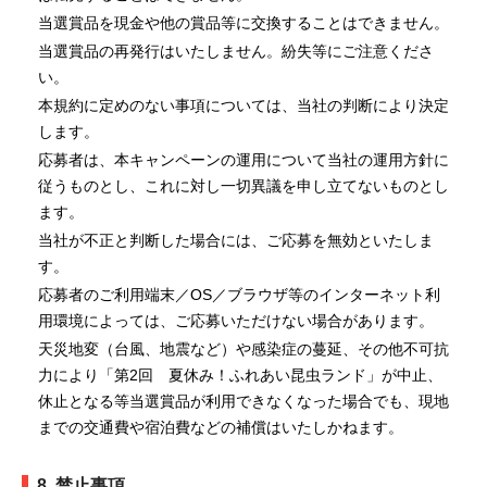
当選賞品を現金や他の賞品等に交換することはできません。
当選賞品の再発行はいたしません。紛失等にご注意くださ
い。
本規約に定めのない事項については、当社の判断により決定
します。
応募者は、本キャンペーンの運用について当社の運用方針に
従うものとし、これに対し一切異議を申し立てないものとし
ます。
当社が不正と判断した場合には、ご応募を無効といたしま
す。
応募者のご利用端末／OS／ブラウザ等のインターネット利
用環境によっては、ご応募いただけない場合があります。
天災地変（台風、地震など）や感染症の蔓延、その他不可抗
力により「第2回 夏休み！ふれあい昆虫ランド」が中止、
休止となる等当選賞品が利用できなくなった場合でも、現地
までの交通費や宿泊費などの補償はいたしかねます。
8. 禁止事項