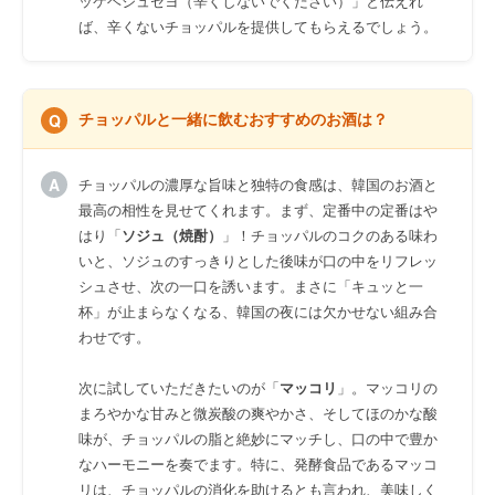
ッケヘジュセヨ（辛くしないでください）」と伝えれ
ば、辛くないチョッパルを提供してもらえるでしょう。
チョッパルと一緒に飲むおすすめのお酒は？
チョッパルの濃厚な旨味と独特の食感は、韓国のお酒と
最高の相性を見せてくれます。まず、定番中の定番はや
はり「
ソジュ（焼酎）
」！チョッパルのコクのある味わ
いと、ソジュのすっきりとした後味が口の中をリフレッ
シュさせ、次の一口を誘います。まさに「キュッと一
杯」が止まらなくなる、韓国の夜には欠かせない組み合
わせです。
次に試していただきたいのが「
マッコリ
」。マッコリの
まろやかな甘みと微炭酸の爽やかさ、そしてほのかな酸
味が、チョッパルの脂と絶妙にマッチし、口の中で豊か
なハーモニーを奏でます。特に、発酵食品であるマッコ
リは、チョッパルの消化を助けるとも言われ、美味しく