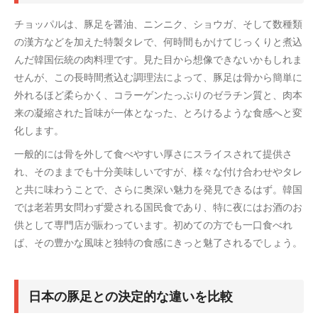
チョッパルは、豚足を醤油、ニンニク、ショウガ、そして数種類
の漢方などを加えた特製タレで、何時間もかけてじっくりと煮込
んだ韓国伝統の肉料理です。見た目から想像できないかもしれま
せんが、この長時間煮込む調理法によって、豚足は骨から簡単に
外れるほど柔らかく、コラーゲンたっぷりのゼラチン質と、肉本
来の凝縮された旨味が一体となった、とろけるような食感へと変
化します。
一般的には骨を外して食べやすい厚さにスライスされて提供さ
れ、そのままでも十分美味しいですが、様々な付け合わせやタレ
と共に味わうことで、さらに奥深い魅力を発見できるはず。韓国
では老若男女問わず愛される国民食であり、特に夜にはお酒のお
供として専門店が賑わっています。初めての方でも一口食べれ
ば、その豊かな風味と独特の食感にきっと魅了されるでしょう。
日本の豚足との決定的な違いを比較