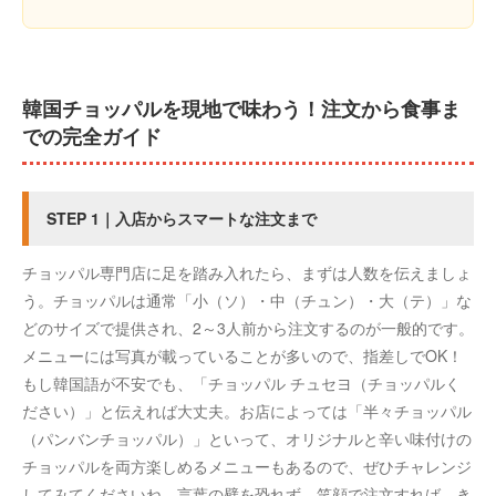
韓国チョッパルを現地で味わう！注文から食事ま
での完全ガイド
STEP 1｜入店からスマートな注文まで
チョッパル専門店に足を踏み入れたら、まずは人数を伝えましょ
う。チョッパルは通常「小（ソ）・中（チュン）・大（テ）」な
どのサイズで提供され、2～3人前から注文するのが一般的です。
メニューには写真が載っていることが多いので、指差しでOK！
もし韓国語が不安でも、「チョッパル チュセヨ（チョッパルく
ださい）」と伝えれば大丈夫。お店によっては「半々チョッパル
（パンバンチョッパル）」といって、オリジナルと辛い味付けの
チョッパルを両方楽しめるメニューもあるので、ぜひチャレンジ
してみてくださいね。言葉の壁を恐れず、笑顔で注文すれば、き