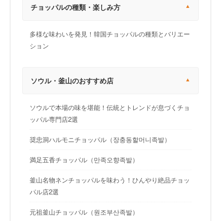
チョッパルの種類・楽しみ方
多様な味わいを発見！韓国チョッパルの種類とバリエー
ション
ソウル・釜山のおすすめ店
ソウルで本場の味を堪能！伝統とトレンドが息づくチョ
ッパル専門店2選
奨忠洞ハルモニチョッパル（장충동할머니족발）
満足五香チョッパル（만족오향족발）
釜山名物ネンチョッパルを味わう！ひんやり絶品チョッ
パル店2選
元祖釜山チョッパル（원조부산족발）