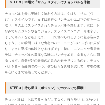
STEP 3｜本場の「サム」スタイルでチョッパルを体験
チョッパルを最も美味しく味わう方法は、やはり「サム（包
む）」スタイルです。まずは新鮮なサンチュやエゴマの葉を手に
取り、その上にスライスされたチョッパルを乗せます。次に、お
好みでサムジャンやセウジョッ、スライスニンニク、青唐辛子、
そしてキムチなどを加えて、一口で食べられるように包み込みま
しょう。この瞬間、様々な食材のハーモニーが口いっぱいに広が
り、まさに至福の体験となるはずです。特に、ニンニクや青唐辛
子は、チョッパルの濃厚な旨味にパンチを加え、食欲をさらに刺
激します。自分だけの最高の組み合わせを見つけるのも、チョッ
パルを食べる醍醐味の一つ。ぜひ様々な具材を試して、本場の味
を心ゆくまで堪能してください。
STEP 4｜持ち帰り（ポジャン）でホテルでも満喫！
チョッパルは、お店で食べるだけでなく、持ち帰り（ポジャン）