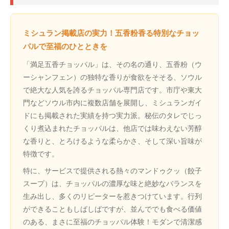
ミシュラン掲載店の実力！五香粉香る特別なチョッ
パルで至福のひとときを
「満足五香チョッパル」は、その名の通り、五香粉（ウ
ーシャンフェン）の独特な香りが食欲をそそる、ソウル
で絶大な人気を誇るチョッパル専門店です。市庁や東大
門などソウル市内に複数店舗を展開し、ミシュランガイ
ドにも掲載された実績を持つ実力派。秘伝のタレでじっ
くり煮込まれたチョッパルは、他店では味わえない芳醇
な香りと、とろけるような柔らかさ、そして深い旨味が
特徴です。
特に、サービスで提供される熱々のマンドゥクッ（餃子
スープ）は、チョッパルの濃厚な味と絶妙なバランスを
生み出し、多くのリピーターを惹きつけています。行列
ができることもしばしばですが、並んででも食べる価値
のある、まさに至福のチョッパル体験！モダンで清潔感