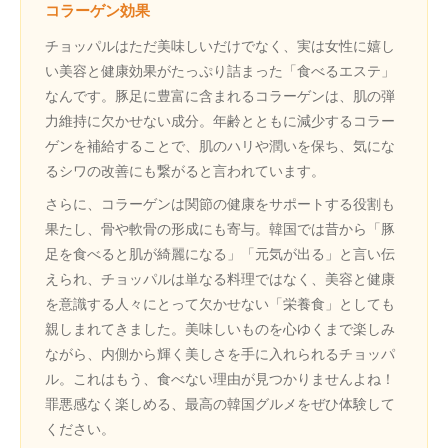
コラーゲン効果
チョッパルはただ美味しいだけでなく、実は女性に嬉し
い美容と健康効果がたっぷり詰まった「食べるエステ」
なんです。豚足に豊富に含まれるコラーゲンは、肌の弾
力維持に欠かせない成分。年齢とともに減少するコラー
ゲンを補給することで、肌のハリや潤いを保ち、気にな
るシワの改善にも繋がると言われています。
さらに、コラーゲンは関節の健康をサポートする役割も
果たし、骨や軟骨の形成にも寄与。韓国では昔から「豚
足を食べると肌が綺麗になる」「元気が出る」と言い伝
えられ、チョッパルは単なる料理ではなく、美容と健康
を意識する人々にとって欠かせない「栄養食」としても
親しまれてきました。美味しいものを心ゆくまで楽しみ
ながら、内側から輝く美しさを手に入れられるチョッパ
ル。これはもう、食べない理由が見つかりませんよね！
罪悪感なく楽しめる、最高の韓国グルメをぜひ体験して
ください。