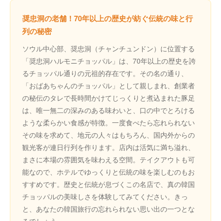
奨忠洞の老舗！70年以上の歴史が紡ぐ伝統の味と行
列の秘密
ソウル中心部、奨忠洞（チャンチュンドン）に位置する
「奨忠洞ハルモニチョッパル」は、70年以上の歴史を誇
るチョッパル通りの元祖的存在です。その名の通り、
「おばあちゃんのチョッパル」として親しまれ、創業者
の秘伝のタレで長時間かけてじっくりと煮込まれた豚足
は、唯一無二の深みのある味わいと、口の中でとろける
ような柔らかい食感が特徴。一度食べたら忘れられない
その味を求めて、地元の人々はもちろん、国内外からの
観光客が連日行列を作ります。店内は活気に満ち溢れ、
まさに本場の雰囲気を味わえる空間。テイクアウトも可
能なので、ホテルでゆっくりと伝統の味を楽しむのもお
すすめです。歴史と伝統が息づくこの名店で、真の韓国
チョッパルの美味しさを体験してみてください。きっ
と、あなたの韓国旅行の忘れられない思い出の一つとな