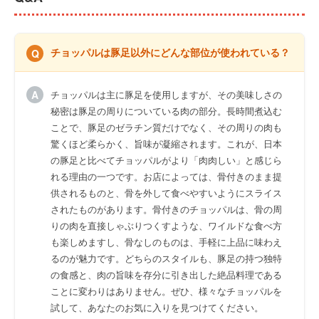
チョッパルは豚足以外にどんな部位が使われている？
チョッパルは主に豚足を使用しますが、その美味しさの
秘密は豚足の周りについている肉の部分。長時間煮込む
ことで、豚足のゼラチン質だけでなく、その周りの肉も
驚くほど柔らかく、旨味が凝縮されます。これが、日本
の豚足と比べてチョッパルがより「肉肉しい」と感じら
れる理由の一つです。お店によっては、骨付きのまま提
供されるものと、骨を外して食べやすいようにスライス
されたものがあります。骨付きのチョッパルは、骨の周
りの肉を直接しゃぶりつくすような、ワイルドな食べ方
も楽しめますし、骨なしのものは、手軽に上品に味わえ
るのが魅力です。どちらのスタイルも、豚足の持つ独特
の食感と、肉の旨味を存分に引き出した絶品料理である
ことに変わりはありません。ぜひ、様々なチョッパルを
試して、あなたのお気に入りを見つけてください。