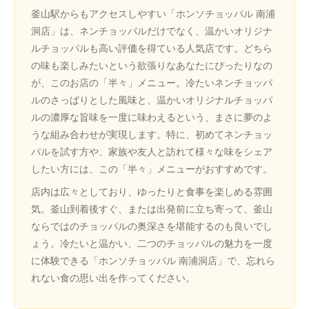
釜山駅からもアクセスしやすい「ホンソチョッパル 南浦
洞店」は、ネンチョッパルだけでなく、温かいオリジナ
ルチョッパルも高い評価を得ている人気店です。どちら
の味も楽しみたいという欲張りなあなたにぴったりなの
が、このお店の「半々」メニュー。冷たいネンチョッパ
ルのさっぱりとした風味と、温かいオリジナルチョッパ
ルの濃厚な旨味を一度に味わえるという、まさに夢のよ
うな組み合わせが実現します。特に、初めてネンチョッ
パルを試す方や、家族や友人と訪れて様々な味をシェア
したい方には、この「半々」メニューがおすすめです。
店内は広々としており、ゆったりと食事を楽しめる雰囲
気。釜山到着後すぐ、または出発前に立ち寄って、釜山
ならではのチョッパルの奥深さを堪能するのも良いでし
ょう。冷たいと温かい、二つのチョッパルの魅力を一度
に体験できる「ホンソチョッパル 南浦洞店」で、忘れら
れない食の思い出を作ってください。