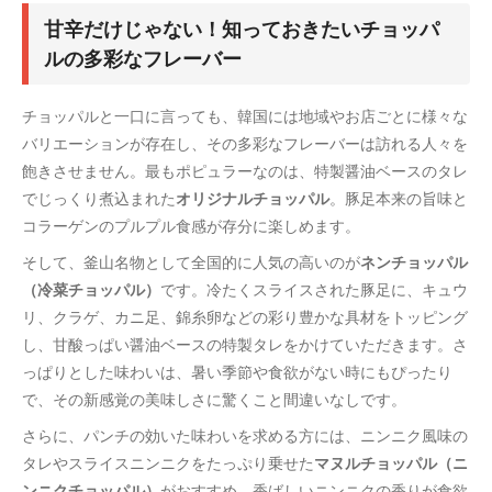
甘辛だけじゃない！知っておきたいチョッパ
ルの多彩なフレーバー
チョッパルと一口に言っても、韓国には地域やお店ごとに様々な
バリエーションが存在し、その多彩なフレーバーは訪れる人々を
飽きさせません。最もポピュラーなのは、特製醤油ベースのタレ
でじっくり煮込まれた
オリジナルチョッパル
。豚足本来の旨味と
コラーゲンのプルプル食感が存分に楽しめます。
そして、釜山名物として全国的に人気の高いのが
ネンチョッパル
（冷菜チョッパル）
です。冷たくスライスされた豚足に、キュウ
リ、クラゲ、カニ足、錦糸卵などの彩り豊かな具材をトッピング
し、甘酸っぱい醤油ベースの特製タレをかけていただきます。さ
っぱりとした味わいは、暑い季節や食欲がない時にもぴったり
で、その新感覚の美味しさに驚くこと間違いなしです。
さらに、パンチの効いた味わいを求める方には、ニンニク風味の
タレやスライスニンニクをたっぷり乗せた
マヌルチョッパル（ニ
ンニクチョッパル）
がおすすめ。香ばしいニンニクの香りが食欲