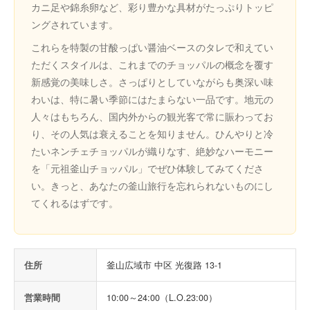
カニ足や錦糸卵など、彩り豊かな具材がたっぷりトッピ
ングされています。
これらを特製の甘酸っぱい醤油ベースのタレで和えてい
ただくスタイルは、これまでのチョッパルの概念を覆す
新感覚の美味しさ。さっぱりとしていながらも奥深い味
わいは、特に暑い季節にはたまらない一品です。地元の
人々はもちろん、国内外からの観光客で常に賑わってお
り、その人気は衰えることを知りません。ひんやりと冷
たいネンチェチョッパルが織りなす、絶妙なハーモニー
を「元祖釜山チョッパル」でぜひ体験してみてくださ
い。きっと、あなたの釜山旅行を忘れられないものにし
てくれるはずです。
住所
釜山広域市 中区 光復路 13-1
営業時間
10:00～24:00（L.O.23:00）