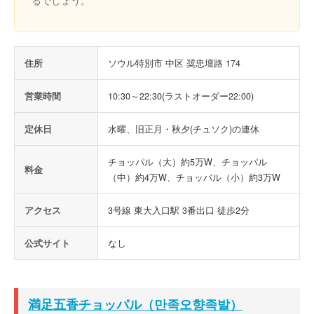
るでしょう。
住所
ソウル特別市 中区 奨忠壇路 174
営業時間
10:30～22:30(ラストオーダー22:00)
定休日
水曜、旧正月・秋夕(チュソク)の連休
チョッパル（大）約5万W、チョッパル
料金
（中）約4万W、チョッパル（小）約3万W
アクセス
3号線 東大入口駅 3番出口 徒歩2分
公式サイト
なし
満足五香チョッパル（만족오향족발）