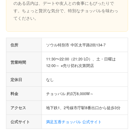
のある店内は、デートや友人との食事にもぴったりで
す。ちょっと贅沢な気分で、特別なチョッパルを味わっ
てください。
住所
ソウル特別市 中区太平路2街134-7
11:30〜22:00（21:20 LO）、土・日曜は
営業時間
12:00～ ※売り切れ次第閉店
定休日
なし
料金
チョッパル 約3万8,000W～
アクセス
地下鉄1、2号線市庁駅8番出口から徒歩3分
公式サイト
満足五香チョッパル 公式サイト