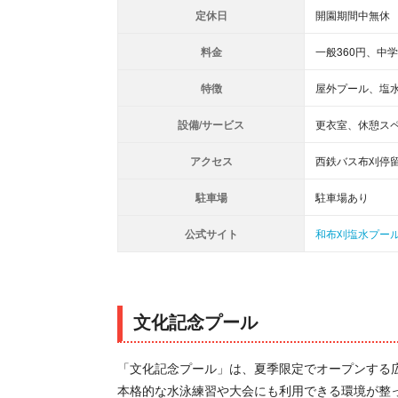
定休日
開園期間中無休
料金
一般360円、中
特徴
屋外プール、塩水
設備/サービス
更衣室、休憩ス
アクセス
西鉄バス布刈停留
駐車場
駐車場あり
公式サイト
和布刈塩水プー
文化記念プール
「文化記念プール」は、夏季限定でオープンする広
本格的な水泳練習や大会にも利用できる環境が整