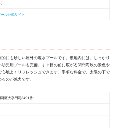
料）
プール公式サイト
国的にも珍しい屋外の塩水プールです。敷地内には、しっかり
浅い幼児用プールも完備。すぐ目の前に広がる関門海峡の景色や
で心地よくリフレッシュできます。手頃な料金で、太陽の下で
めるのが魅力です。
司区大字門司3491番1
日