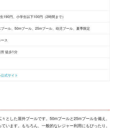
学生190円、小学生以下100円（2時間まで）
プール、50mプール、25mプール、幼児プール、夏季限定
ペース
所 徒歩1分
ル公式サイト
々とした屋外プールです。50mプールと25mプールを備え、
っています。もちろん、一般的なレジャー利用にもぴったり。