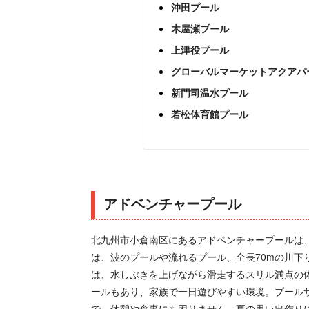
沖田プール
木屋瀬プール
上津役プール
グローバルマーケットアクアパ
新門司温水プール
若松体育館プール
アドベンチャープール
北九州市小倉南区にあるアドベンチャープールは
は、波のプールや流れるプール、全長70mの川下
は、水しぶきを上げながら滑走するスリル満点の
ールもあり、家族で一日遊びやすい環境。プール
で、休憩や食事にも困りません。夏の思い出作り