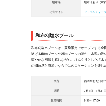
駐車場
駐車場あり（有
公式サイト
アドベンチャー
和布刈塩水プール
和布刈塩水プールは、夏季限定でオープンする全
泳げる50mプールや25mプールのほか、水深の
爽やかな潮風を感じながら、ひんやりとした塩水
の開放感と海沿いならではのロケーションを楽し
住所
福岡県北九州市門
期間
7月1日～8月31
営業時間
9:30～17:00