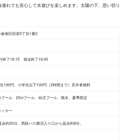
族連れでも安心して水遊びを楽しめます。太陽の下、思い切り
倉南区田原5丁目1番2
日
※受付終了16:15 遊泳終了16:45
学生190円、小学生以下100円（2時間まで）見学者無料
mプール、25mプール、幼児プール、噴水、夏季限定
ロッカー
徒歩約20分。西鉄バス横沼入り口から徒歩約8分。