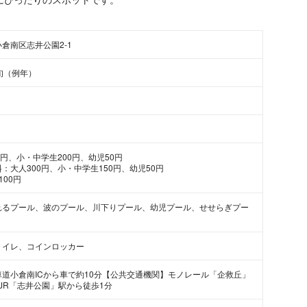
倉南区志井公園2-1
旬（例年）
0円、小・中学生200円、幼児50円
：大人300円、小・中学生150円、幼児50円
00円
れるプール、波のプール、川下りプール、幼児プール、せせらぎプー
トイレ、コインロッカー
道小倉南ICから車で約10分【公共交通機関】モノレール「企救丘」
JR「志井公園」駅から徒歩1分