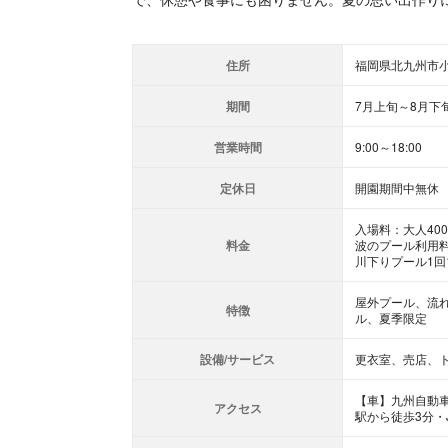
住所
福岡県北九州市小
期間
7月上旬～8月下
営業時間
9:00～18:00
定休日
開園期間中無休
入場料：大人40
料金
波のプール利用料
川下りプール1回1
屋外プール、流
特徴
ル、夏季限定
設備/サービス
更衣室、売店、
【車】九州自動車
アクセス
駅から徒歩3分・