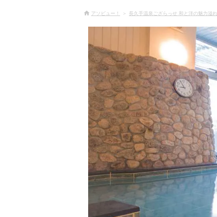
アソビュー！
長久手温泉ござらっせ 和と洋の魅力溢