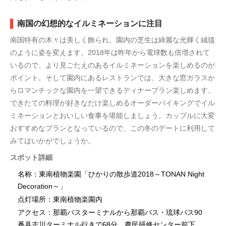
南国の幻想的なイルミネーションに注目
南国特有の木々は美しく飾られ、園内の芝生は綺麗な光輝く絨毯
のように姿を変えます。2018年は昨年から電球数も倍増されて
いるので、より見ごたえのあるイルミネーションを楽しめるのが
ポイント。そして園内にあるレストランでは、大きな窓ガラスか
らロマンチックな園内を一望できるディナープラン楽しめます。
できたての料理が好きなだけ楽しめるオーダーバイキングでイル
ミネーションとおいしい食事を堪能しましょう。カップルに大変
おすすめなプランとなっているので、この冬のデートに利用して
みてはいかがでしょうか。
スポット詳細
名称：東南植物楽園「ひかりの散歩道2018～TONAN Night
Decoration～」
点灯場所：東南植物楽園内
アクセス：那覇バスターミナルから那覇バス・琉球バス90
番具志川ターミナル行きで68分、農民研修センター前下