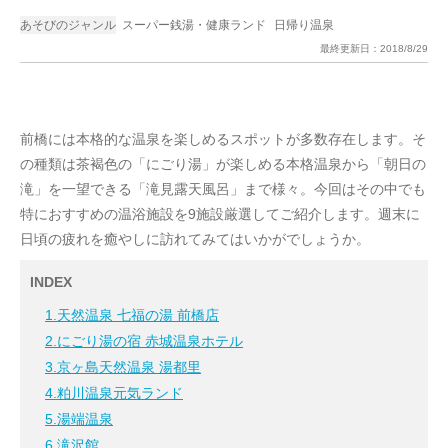
あそびのジャンル
スーパー銭湯・健康ランド
日帰り温泉
最終更新日：
2018/8/29
前橋には本格的な温泉を楽しめるスポットが多数存在します。そ
の種類は茶褐色の「にごり湯」が楽しめる本格温泉から「朝日の
滝」を一望できる「滝見露天風呂」まで様々。今回はその中でも
特におすすめの温浴施設を9施設厳選してご紹介します。週末に
日頃の疲れを癒やしに訪れてみてはいかがでしょうか。
INDEX
1.天然温泉 七福の湯 前橋店
2.にごり湯の宿 赤城温泉ホテル
3.京ヶ島天然温泉 湯都里
4.粕川温泉元気ランド
5.湯端温泉
6.滝沢館