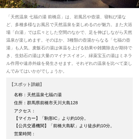
「天然温泉 七福の湯 前橋店」は、岩風呂や壺湯、寝転び湯な
ど、多種多様なお風呂で天然温泉を楽しめるのが魅力。また大浴
場「白湯」では広々とした空間のなかで、足を伸ばしながら天然
温泉が楽しめます。そのほか、3種類の壺湯からなる「七福の壺
湯」も人気。麦飯石の湯は体温を上げる効果や雑菌除去が期待で
き、生効石の湯は大量のマイナスイオン、緑薬宝玉の湯はミネラ
ル作用や遠赤外線を発生させます。それぞれの温泉を比べて楽し
んでみてはいかがでしょうか。
【スポット詳細】
名称：天然温泉七福の湯
住所：群馬県前橋市天川大島128
アクセス：
【マイカー】「駒形IC」より約10分。
【公共交通機関】「前橋大島駅」より徒歩約10分。
営業時間：