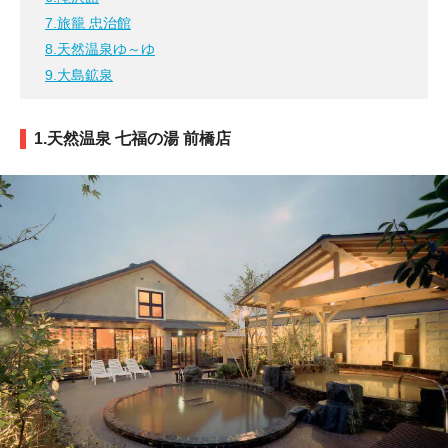
7.旅籠 忠治館
8.天然温泉ゆ～ゆ
9.大島鉱泉
1.天然温泉 七福の湯 前橋店