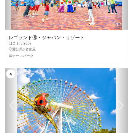
1
/
1
レゴランドⓇ・ジャパン・リゾート
口コミ(
5,900
)
愛知県>名古屋
テーマパーク
4