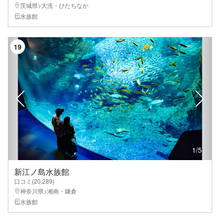
茨城県>大洗・ひたちなか
水族館
19
1
/
5
新江ノ島水族館
口コミ(
20,289
)
神奈川県>湘南・鎌倉
水族館