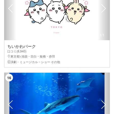
1
/
1
ちいかわパーク
口コミ(
8,940
)
東京都>池袋・目白・板橋・赤羽
演劇・ミュージカル・ショー その他
16