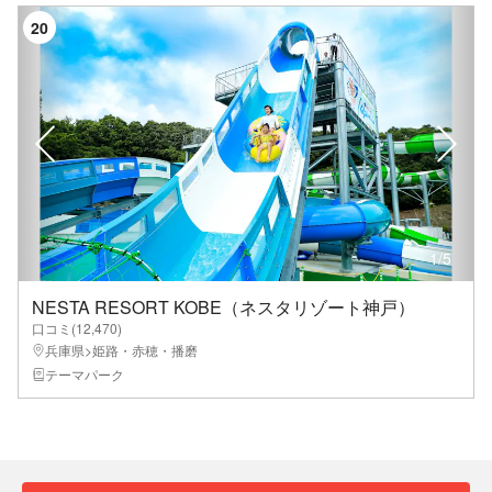
20
1
/
5
NESTA RESORT KOBE（ネスタリゾート神戸）
口コミ(
12,470
)
兵庫県>姫路・赤穂・播磨
テーマパーク