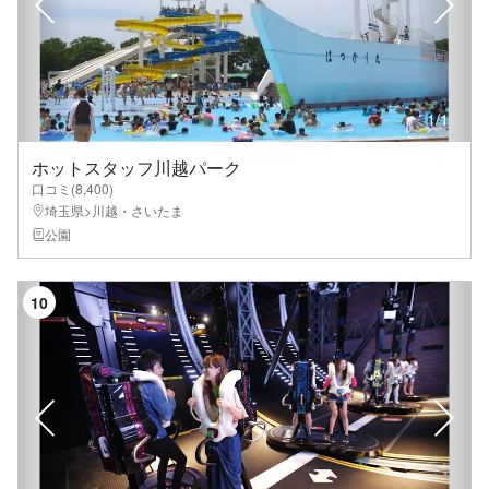
1
/
1
ホットスタッフ川越パーク
口コミ(
8,400
)
埼玉県>川越・さいたま
公園
10