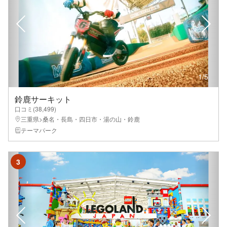
1
/
5
鈴鹿サーキット
口コミ(
38,499
)
三重県>桑名・長島・四日市・湯の山・鈴鹿
テーマパーク
3