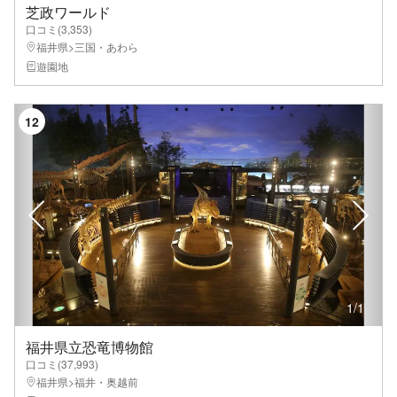
芝政ワールド
口コミ(
3,353
)
福井県>三国・あわら
遊園地
12
1
/
1
福井県立恐竜博物館
口コミ(
37,993
)
福井県>福井・奥越前