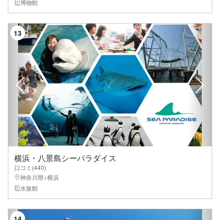
博物館
13
1
/
1
横浜・八景島シーパラダイス
口コミ(
440
)
神奈川県>横浜
水族館
14