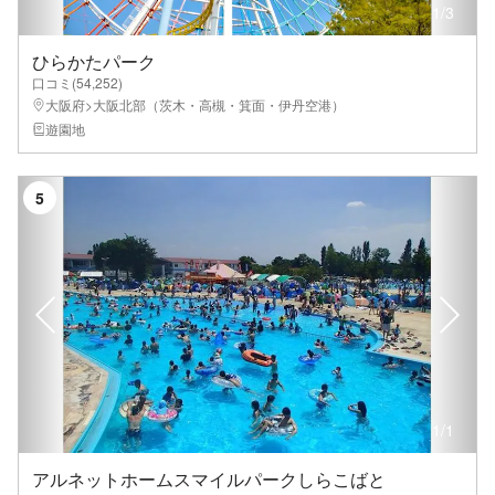
1
/
3
ひらかたパーク
口コミ(
54,252
)
大阪府>大阪北部（茨木・高槻・箕面・伊丹空港）
遊園地
5
1
/
1
アルネットホームスマイルパークしらこばと