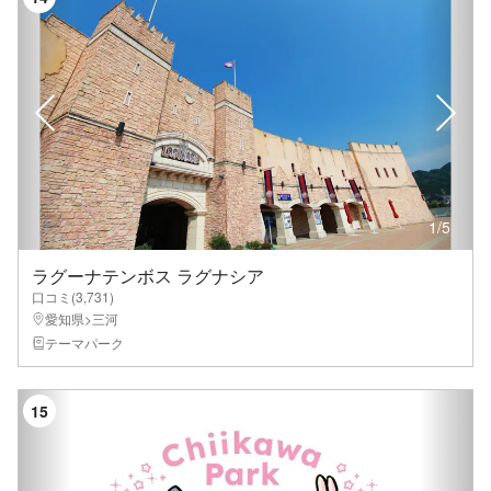
1
/
5
ラグーナテンボス ラグナシア
口コミ(
3,731
)
愛知県>三河
テーマパーク
15