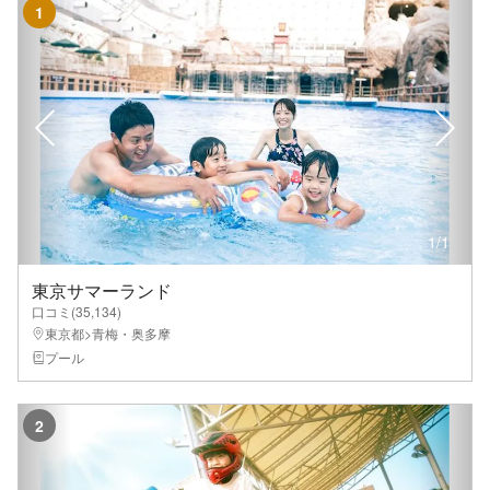
1
1
/
1
東京サマーランド
口コミ(
35,134
)
東京都>青梅・奥多摩
プール
2