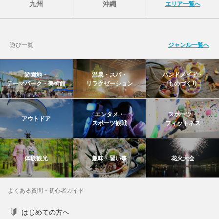
九州
沖縄
エリア一覧へ
遊び一覧
ジャンル一覧へ
遊園地・
温泉・スパ・
ハンドメイド・
テーマパーク・美術館
リラクゼーション
ものづくり
エンタメ・
スポーツ・
アウトドア
スポーツ観戦
フィットネス
体験観光
趣味・習い事
花火大会
よくある質問・初心者ガイド
はじめての方へ