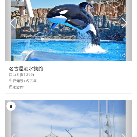
1
/
5
名古屋港水族館
口コミ(
51,296
)
愛知県>名古屋
水族館
9