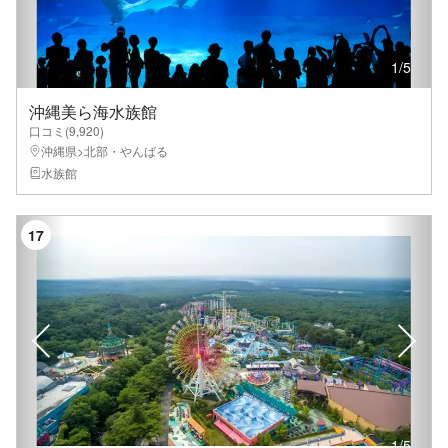
1
/
5
沖縄美ら海水族館
口コミ(
9,920
)
沖縄県>北部・やんばる
水族館
17
1
/
5