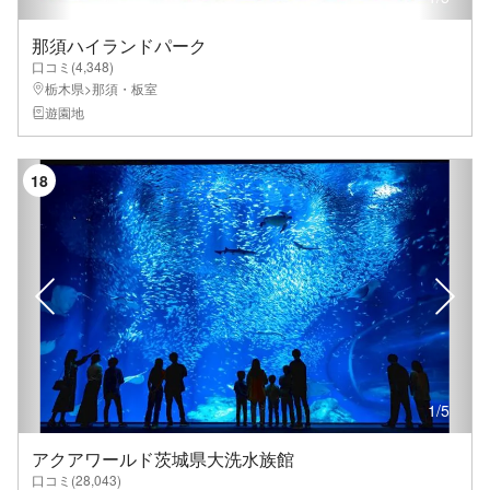
那須ハイランドパーク
口コミ(
4,348
)
栃木県>那須・板室
遊園地
18
1
/
5
アクアワールド茨城県大洗水族館
口コミ(
28,043
)