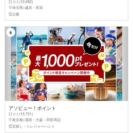
口コミ(
10,082
)
埼玉県>越谷・草加
公園
6
1
/
1
アソビュー！ポイント
口コミ(
15,751
)
東京都>蒲田・大森・羽田周辺
宝探し・トレジャーハント