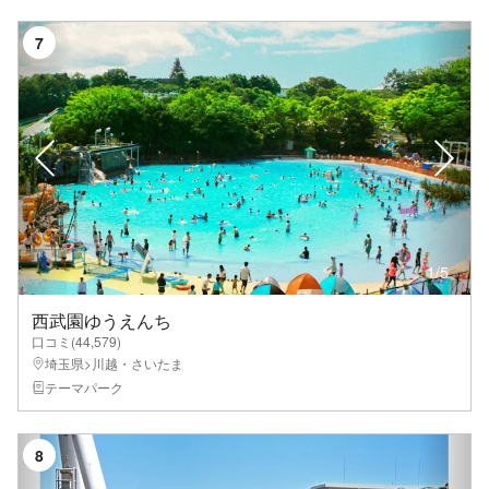
7
1
/
5
西武園ゆうえんち
口コミ(
44,579
)
埼玉県>川越・さいたま
テーマパーク
8