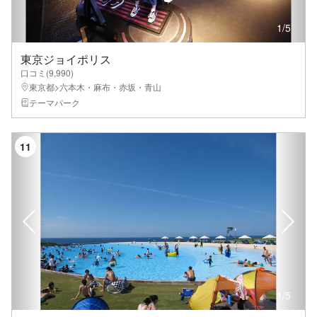
1
/
5
東京ジョイポリス
口コミ(
9,990
)
東京都>六本木・麻布・赤坂・青山
テーマパーク
11
1
/
5