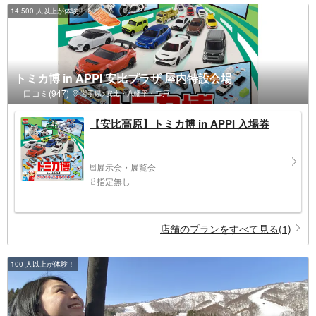
14,500 人以上が体験！
トミカ博 in APPI 安比プラザ 屋内特設会場
口コミ(947)
岩手県>安比・八幡平・二戸
【安比高原】トミカ博 in APPI 入場券
展示会・展覧会
指定無し
店舗のプランをすべて見る(1)
100 人以上が体験！