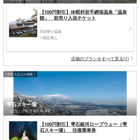
【100円割引】休暇村岩手網張温泉「温泉
館」 前売り入浴チケット
日帰り温泉
指定無し
店舗のプランをすべて見る(1)
1,600 人以上が体験！
雫石スキー場
口コミ(79)
岩手県>雫石
【100円割引】雫石銀河ロープウェー（雫
石スキー場） 往復乗車券