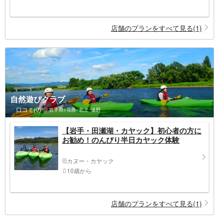
店舗のプランをすべて見る(1)
自然遊びクラブ
口コミ(0)
岩手県>花巻･北上･遠野
【岩手・田瀬湖・カヤック】初心者の方に
お勧め！のんびり半日カヤック体験
カヌー・カヤック
10歳から
店舗のプランをすべて見る(1)