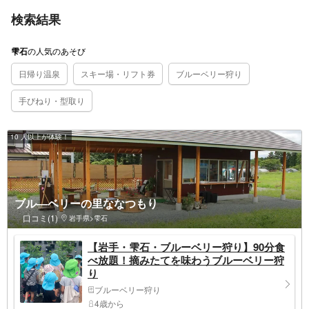
検索結果
の
人気のあそび
雫石
日帰り温泉
スキー場・リフト券
ブルーベリー狩り
手びねり・型取り
10 人以上が体験！
ブル―ベリーの里ななつもり
口コミ(1)
岩手県>雫石
【岩手・雫石・ブルーベリー狩り】90分食
べ放題！摘みたてを味わうブルーベリー狩
り
ブルーベリー狩り
4歳から