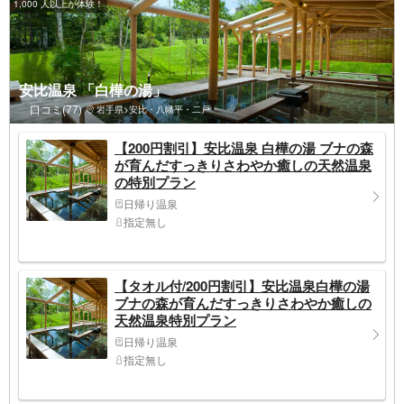
1,000 人以上が体験！
安比温泉 「白樺の湯」
口コミ(77)
岩手県>安比・八幡平・二戸
【200円割引】安比温泉 白樺の湯 ブナの森
が育んだすっきりさわやか癒しの天然温泉
の特別プラン
日帰り温泉
指定無し
【タオル付/200円割引】安比温泉白樺の湯
ブナの森が育んだすっきりさわやか癒しの
天然温泉特別プラン
日帰り温泉
指定無し