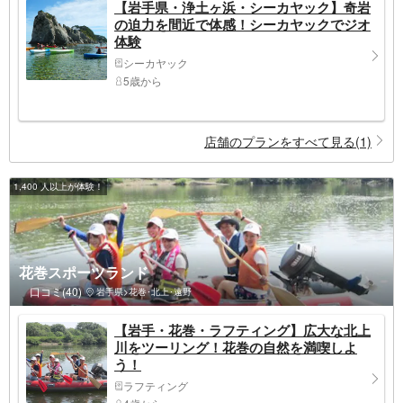
【岩手県・浄土ヶ浜・シーカヤック】奇岩
の迫力を間近で体感！シーカヤックでジオ
体験
シーカヤック
5歳から
店舗のプランをすべて見る(1)
1,400 人以上が体験！
花巻スポーツランド
口コミ(40)
岩手県>花巻･北上･遠野
【岩手・花巻・ラフティング】広大な北上
川をツーリング！花巻の自然を満喫しよ
う！
ラフティング