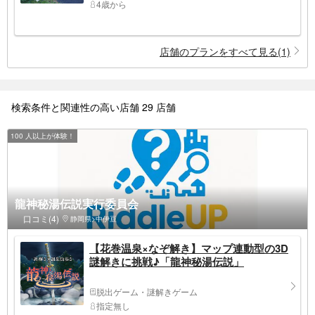
4歳から
店舗のプランをすべて見る(1)
検索条件と関連性の高い店舗 29 店舗
100 人以上が体験！
龍神秘湯伝説実行委員会
口コミ(4)
静岡県>中伊豆
【花巻温泉×なぞ解き】マップ連動型の3D
謎解きに挑戦♪「龍神秘湯伝説」
脱出ゲーム・謎解きゲーム
指定無し