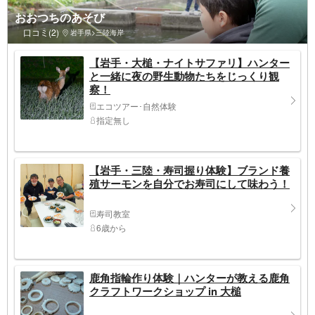
おおつちのあそび
口コミ(2)
岩手県>三陸海岸
【岩手・大槌・ナイトサファリ】ハンター
と一緒に夜の野生動物たちをじっくり観
察！
エコツアー･自然体験
指定無し
【岩手・三陸・寿司握り体験】ブランド養
殖サーモンを自分でお寿司にして味わう！
寿司教室
6歳から
鹿角指輪作り体験｜ハンターが教える鹿角
クラフトワークショップ in 大槌