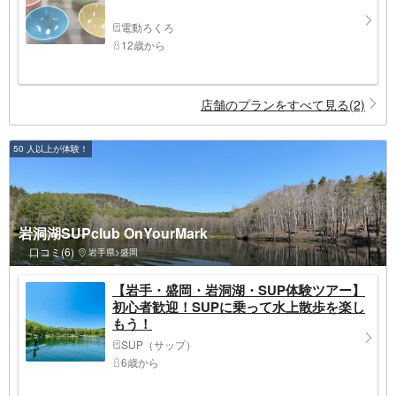
電動ろくろ
12歳から
店舗のプランをすべて見る(2)
50 人以上が体験！
岩洞湖SUPclub OnYourMark
口コミ(6)
岩手県>盛岡
【岩手・盛岡・岩洞湖・SUP体験ツアー】
初心者歓迎！SUPに乗って水上散歩を楽し
もう！
SUP（サップ）
6歳から