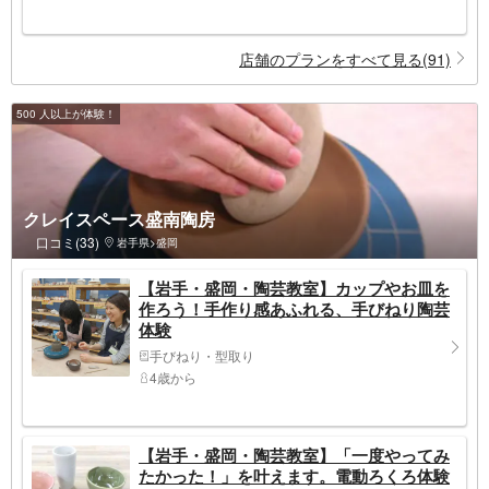
店舗のプランをすべて見る(91)
500 人以上が体験！
クレイスペース盛南陶房
口コミ(33)
岩手県>盛岡
【岩手・盛岡・陶芸教室】カップやお皿を
作ろう！手作り感あふれる、手びねり陶芸
体験
手びねり・型取り
4歳から
【岩手・盛岡・陶芸教室】「一度やってみ
たかった！」を叶えます。電動ろくろ体験