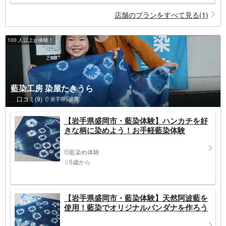
店舗のプランをすべて見る(1)
100 人以上が体験！
藍染工房 染屋たきうら
口コミ(9)
岩手県>盛岡
【岩手県盛岡市・藍染体験】ハンカチを好
きな柄に染めよう！お手軽藍染体験
藍染め体験
5歳から
【岩手県盛岡市・藍染体験】天然阿波藍を
使用！藍染でオリジナルバンダナを作ろう