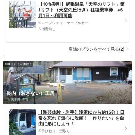
【10％割引】網張温泉「天空のリフト」第
1リフト（天空の丘行き）往復乗車券 ※6
月1日～利用可能
ロープウェイ・ケーブルカー
指定無し
店舗のプランをすべて見る(2)
100 人以上が体験！
長内（おさない）工房
岩手県>雫石
【陶芸体験・岩手】滝沢ICから約15分！日
常を忘れて無心に没頭！「作りたい」を自
由に形にしよう！
手びねり・型取り