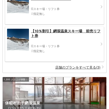
スキー場・リフト券
指定無し
【10％割引】網張温泉スキー場 前売リフ
ト券
スキー場・リフト券
指定無し
店舗のプランをすべて見る(3)
1,300 人以上が体験！
休暇村岩手網張温泉
口コミ(127)
岩手県>雫石