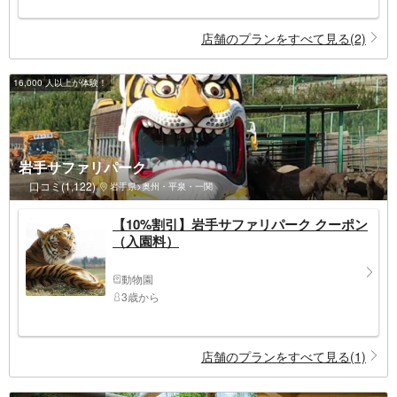
店舗のプランをすべて見る(2)
16,000 人以上が体験！
岩手サファリパーク
口コミ(1,122)
岩手県>奥州・平泉・一関
【10%割引】岩手サファリパーク クーポン
（入園料）
動物園
3歳から
店舗のプランをすべて見る(1)