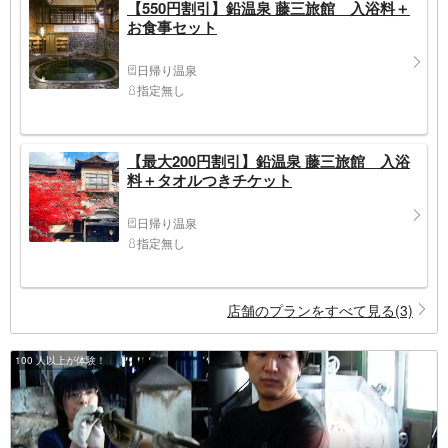
【550円割引】鉛温泉 藤三旅館 入浴料＋
お食事セット
日帰り温泉
指定無し
【最大200円割引】鉛温泉 藤三旅館 入浴
料＋タオルつきチケット
日帰り温泉
指定無し
店舗のプランをすべて見る(3)
100 人以上が体験！