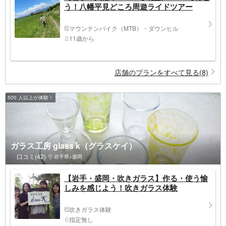
う！八幡平見どころ周遊ライドツアー
マウンテンバイク（MTB）・ダウンヒル
11歳から
店舗のプランをすべて見る(8)
500 人以上が体験！
ガラス工房 glass k（グラスケイ）
口コミ(42)
岩手県>盛岡
【岩手・盛岡・吹きガラス】作る・使う愉
しみを感じよう！吹きガラス体験
吹きガラス体験
指定無し