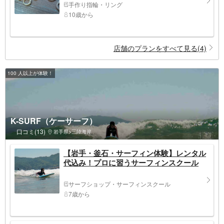
手作り指輪・リング
10歳から
店舗のプランをすべて見る(4)
100 人以上が体験！
K-SURF（ケーサーフ）
口コミ(13)
岩手県>三陸海岸
【岩手・釜石・サーフィン体験】レンタル
代込み！プロに習うサーフィンスクール
サーフショップ・サーフィンスクール
7歳から