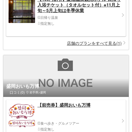
入浴チケット（タオルセット付）※11月上
旬～5月上旬は冬季休業
日帰り温泉
指定無し
店舗のプランをすべて見る(1)
盛岡おいも万博
口コミ(0)
岩手県>盛岡
【前売券】盛岡おいも万博
食べ歩き・グルメツアー
指定無し