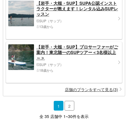
【岩手・大槌・SUP】SUPA公認インスト
ラクターが教えます！レンタル込みSUPレ
ッスン
SUP（サップ）
13歳から
【岩手・大槌・SUP】プロサーファーがご
案内！東北随一のSUPツアー＜3名様以上
～＞
SUP（サップ）
18歳から
店舗のプランをすべて見る(3)
1
2
全 35 店舗中 1~30件を表示