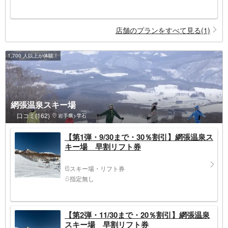
店舗のプランをすべて見る(1)
1,700 人以上が体験！
網張温泉スキー場
口コミ(162)
岩手県>雫石
【第1弾・9/30まで・30％割引】網張温泉ス
キー場 早割リフト券
スキー場・リフト券
指定無し
【第2弾・11/30まで・20％割引】網張温泉
スキー場 早割リフト券