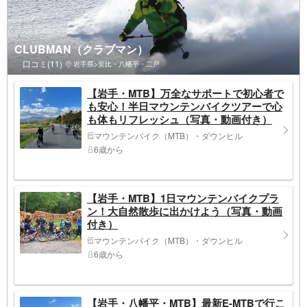
CLUBMAN（クラブマン）
口コミ(11)
岩手県>安比・八幡平・二戸
【岩手・MTB】万全なサポートで初心者で
も安心！半日マウンテンバイクツアーで心
も体もリフレッシュ（写真・動画付き）
マウンテンバイク（MTB）・ダウンヒル
6歳から
【岩手・MTB】1日マウンテンバイクプラ
ン！大自然散歩に出かけよう（写真・動画
付き）
マウンテンバイク（MTB）・ダウンヒル
6歳から
【岩手・八幡平・MTB】最新E-MTBで行こ