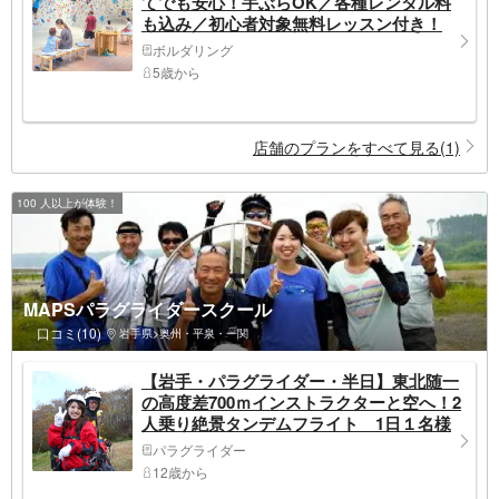
てでも安心！手ぶらOK／各種レンタル料
も込み／初心者対象無料レッスン付き！
ボルダリング
5歳から
店舗のプランをすべて見る(1)
100 人以上が体験！
MAPSパラグライダースクール
口コミ(10)
岩手県>奥州・平泉・一関
【岩手・パラグライダー・半日】東北随一
の高度差700ｍインストラクターと空へ！2
人乗り絶景タンデムフライト 1日１名様
限定（同グループ内のみ２名様まで対応）
パラグライダー
12歳から