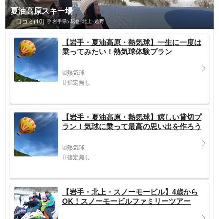
夏油高原スキー場
口コミ(10)
岩手県>花巻･北上･遠野
【岩手・夏油高原・熱気球】一生に一度は
乗ってみたい！熱気球体験プラン
熱気球
指定無し
【岩手・夏油高原・熱気球】嬉しい貸切プ
ラン！気球に乗って最高の思い出を作ろう
熱気球
指定無し
【岩手・北上・スノーモービル】4歳から
OK！スノーモービルファミリーツアー