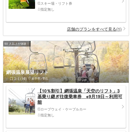
スキー場・リフト券
指定無し
店舗のプランをすべて見る(1)
50 人以上が体験！
網張温泉展望リフト
口コミ(16)
岩手県>雫石
【10％割引】網張温泉「天空のリフト」3
基乗り継ぎ往復乗車券 ※9月19日～利用可
能
ロープウェイ・ケーブルカー
指定無し