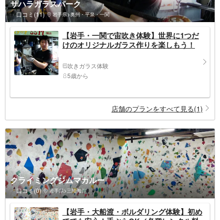
サハラガラスパーク
口コミ(11)
岩手県>奥州・平泉・一関
【岩手・一関で宙吹き体験】世界に1つだ
けのオリジナルガラス作りを楽しもう！
吹きガラス体験
5歳から
店舗のプランをすべて見る(1)
クライミングジムマカルー
口コミ(0)
岩手県>三陸海岸
【岩手・大船渡・ボルダリング体験】初め