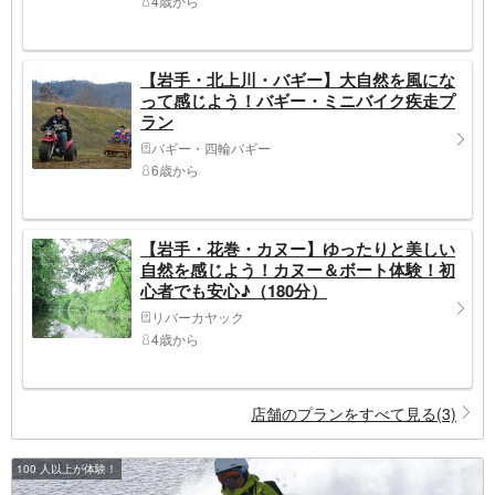
4歳から
【岩手・北上川・バギー】大自然を風にな
って感じよう！バギー・ミニバイク疾走プ
ラン
バギー・四輪バギー
6歳から
【岩手・花巻・カヌー】ゆったりと美しい
自然を感じよう！カヌー＆ボート体験！初
心者でも安心♪（180分）
リバーカヤック
4歳から
店舗のプランをすべて見る(3)
100 人以上が体験！