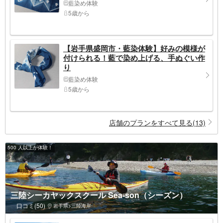
藍染め体験
5歳から
【岩手県盛岡市・藍染体験】好みの模様が
付けられる！藍で染め上げる、手ぬぐい作
り
藍染め体験
5歳から
店舗のプランをすべて見る(13)
500 人以上が体験！
三陸シーカヤックスクール Sea-son（シーズン）
口コミ(50)
岩手県>三陸海岸