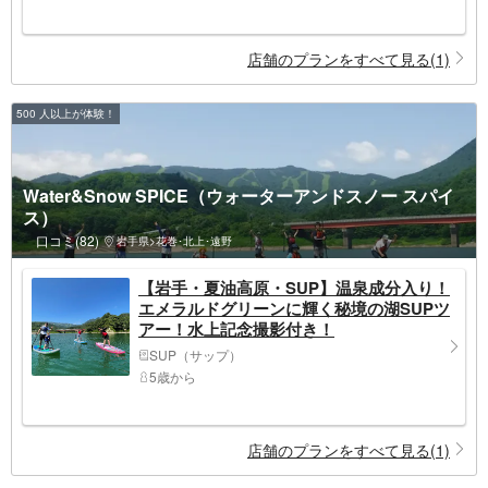
店舗のプランをすべて見る(1)
500 人以上が体験！
Water&Snow SPICE（ウォーターアンドスノー スパイ
ス）
口コミ(82)
岩手県>花巻･北上･遠野
【岩手・夏油高原・SUP】温泉成分入り！
エメラルドグリーンに輝く秘境の湖SUPツ
アー！水上記念撮影付き！
SUP（サップ）
5歳から
店舗のプランをすべて見る(1)