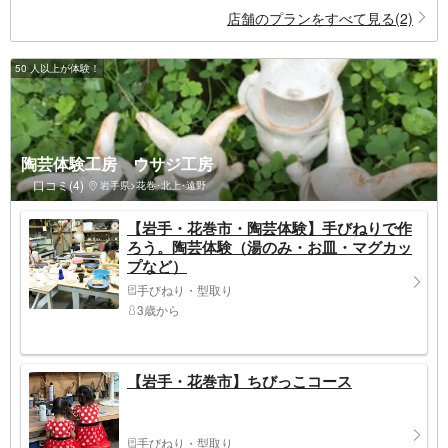
店舗のプランをすべて見る(2)
50 人以上が体験！
陶芸体験工房 ウサジ工房
口コミ(4)
岩手県>花巻･北上･遠野
【岩手・花巻市・陶芸体験】手びねりで作
ろう。陶芸体験（湯のみ・お皿・マグカッ
プなど）
手びねり・型取り
3歳から
【岩手・花巻市】ちびっこコース
手びねり・型取り