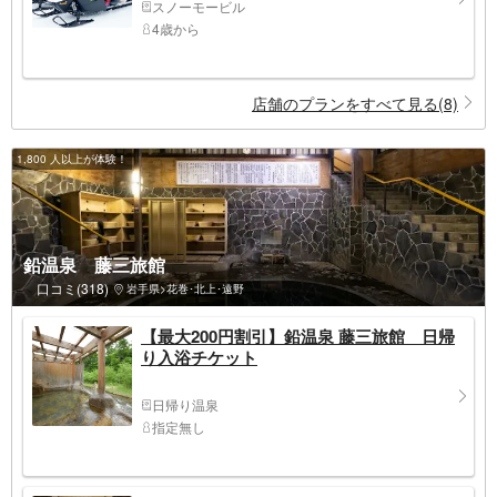
スノーモービル
4歳から
店舗のプランをすべて見る(8)
1,800 人以上が体験！
鉛温泉 藤三旅館
口コミ(318)
岩手県>花巻･北上･遠野
【最大200円割引】鉛温泉 藤三旅館 日帰
り入浴チケット
日帰り温泉
指定無し