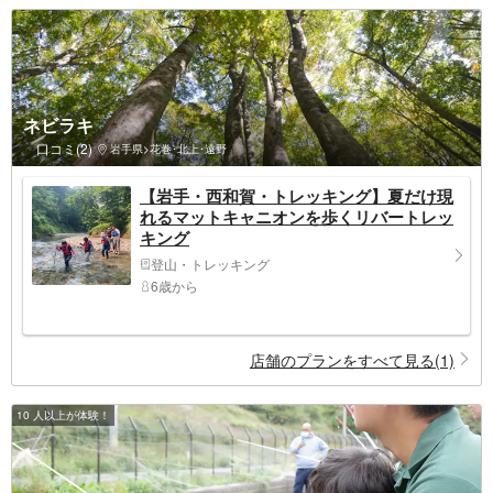
ネビラキ
口コミ(2)
岩手県>花巻･北上･遠野
【岩手・西和賀・トレッキング】夏だけ現
れるマットキャニオンを歩くリバートレッ
キング
登山・トレッキング
6歳から
店舗のプランをすべて見る(1)
10 人以上が体験！