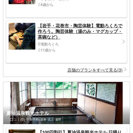
4歳から
【岩手・花巻市・陶芸体験】電動ろくろで
作ろう。陶芸体験（湯のみ・マグカップ・
茶碗など）
電動ろくろ
11歳から
店舗のプランをすべて見る(3)
夏油温泉観光ホテル
口コミ(0)
岩手県>花巻･北上･遠野
【100円割引】夏油温泉観光ホテル 日帰り