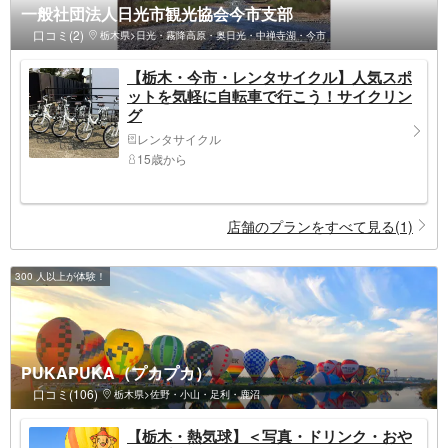
一般社団法人日光市観光協会今市支部
口コミ(2)
栃木県>日光・霧降高原・奥日光・中禅寺湖・今市
【栃木・今市・レンタサイクル】人気スポ
ットを気軽に自転車で行こう！サイクリン
グ
レンタサイクル
15歳から
店舗のプランをすべて見る(1)
300 人以上が体験！
PUKAPUKA（プカプカ）
口コミ(106)
栃木県>佐野・小山・足利・鹿沼
【栃木・熱気球】＜写真・ドリンク・おや