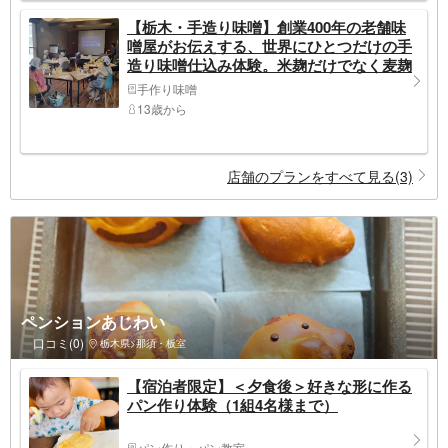
【栃木・手造り味噌】創業400年の老舗味
噌屋がお伝えする、世界にひとつだけの手
造り味噌仕込み体験。米麹だけでなく麦麹
や大豆麹を使った配合割合の異なるハイレ
手作り味噌
ベルなお味噌を仕込んでみませんか＜Aコ
13歳から
ース＞
店舗のプランをすべて見る(3)
ペンションあじわい
口コミ(0)
栃木県>那須・板室
【宿泊者限定】＜夕食後＞好きな形に作る
パン作り体験（1組4名様まで）
パン作り・パン教室