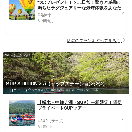
つのプレゼント！＞非日常！驚きと感動に
満ちたラグジュアリーな気球体験をあなた
に
熱気球
指定無し
店舗のプランをすべて見る(1)
500 人以上が体験！
SUP STATION zizi（サップステーションジジ）
口コミ(69)
栃木県>日光・霧降高原・奥日光・中禅寺湖・今市
【栃木・中禅寺湖・SUP】一組限定！貸切
プライベートSUPツアー
SUP（サップ）
4歳から