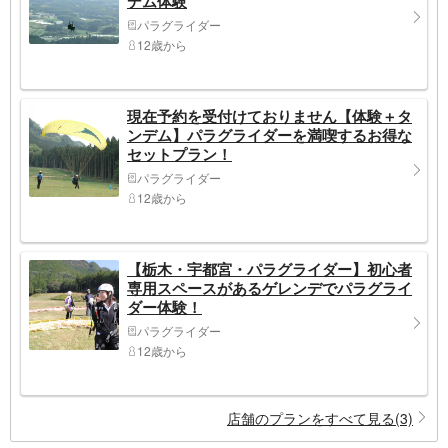
デム体験
パラグライダー
12歳から
現在予約を受付けておりません【体験＋タ
ンデム】パラグライダーを満喫するお得な
セットプラン！
パラグライダー
12歳から
【栃木・宇都宮・パラグライダー】初心者
専用スペースがあるゲレンデでパラグライ
ダー体験！
パラグライダー
12歳から
店舗のプランをすべて見る(3)