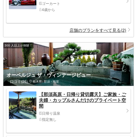
ゴーカート
4歳から
店舗のプランをすべて見る(2)
300 人以上が体験！
オーベルジュ ザ・ヴィンテージビュー
口コミ(26)
栃木県>那須・板室
【那須高原・日帰り貸切露天】ご家族・ご
夫婦・カップルさんだけのプライベート空
間
日帰り温泉
指定無し