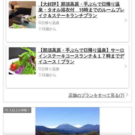
【大好評】那須高原・手ぶらで日帰り温
泉・タオル浴衣付 15時までのルームブレ
イク＆ステーキランチプラン
日帰り温泉
12歳から
【那須高原・手ぶらで日帰り温泉】サーロ
インステーキコースランチ＆１７時までデ
イユース！プラン
日帰り温泉
12歳から
店舗のプランをすべて見る(7)
10 人以上が体験！