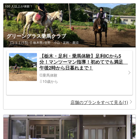
100 人以上が体験！
グリーングラス乗馬クラブ
口コミ(15)
栃木県>佐野・小山・足利・鹿沼
【栃木・足利・乗馬体験】足利ICから5
分！マンツーマン指導！初めてでも満足
午後2時から日暮れまで！
乗馬体験
10歳から
店舗のプランをすべて見る(1)