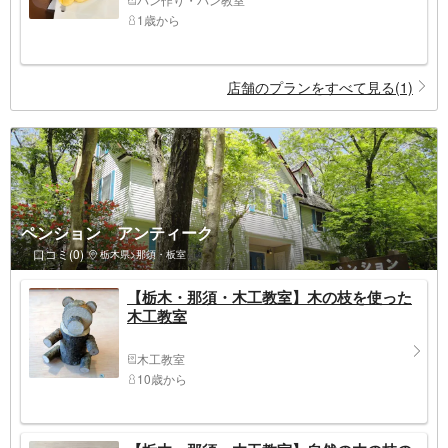
1歳から
店舗のプランをすべて見る(1)
ペンション アンティーク
口コミ(0)
栃木県>那須・板室
【栃木・那須・木工教室】木の枝を使った
木工教室
木工教室
10歳から