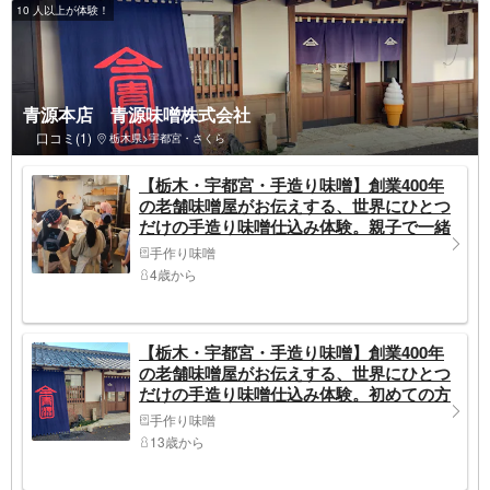
10 人以上が体験！
青源本店 青源味噌株式会社
口コミ(1)
栃木県>宇都宮・さくら
【栃木・宇都宮・手造り味噌】創業400年
の老舗味噌屋がお伝えする、世界にひとつ
だけの手造り味噌仕込み体験。親子で一緒
に豊かな食育体験をしてみませんか。
手作り味噌
4歳から
【栃木・宇都宮・手造り味噌】創業400年
の老舗味噌屋がお伝えする、世界にひとつ
だけの手造り味噌仕込み体験。初めての方
もしっかりサポートいたします！
手作り味噌
13歳から