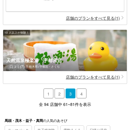
店舗のプランをすべて見る(1)
10 人以上が体験！
天然温泉極楽湯 宇都宮店
口コミ(7)
栃木県>宇都宮・さくら
店舗のプランをすべて見る(1)
1
2
3
4
全 94 店舗中 61~81件を表示
の
人気のあそび
馬頭・茂木・益子・真岡
テーマパーク
益子焼体験
電動ろくろ
日帰り温泉