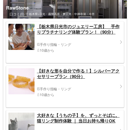
RawStone
口コミ(0)
栃木県>日光・霧降高原・奥日光・中禅寺湖・今市
【栃木県日光市のジュエリー工房】 手作
りプラチナリング体験プラン！（90分）
手作り指輪・リング
10歳から
【好きな形を自分で作る！】シルバーアク
セサリープラン（90分）
手作り指輪・リング
10歳から
大好きな【うちの子】を、ずっとそばに。
猫リング制作体験 ｜ 当日お持ち帰りOK