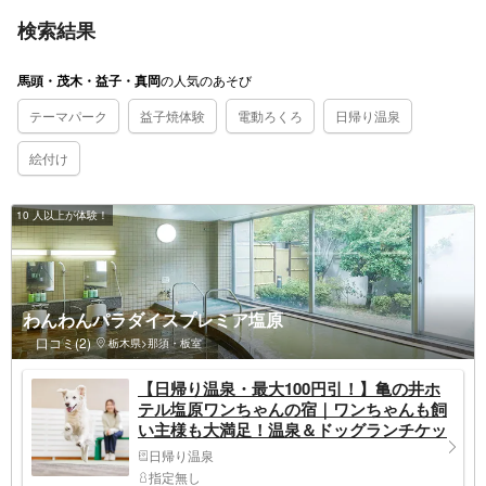
検索結果
の
人気のあそび
馬頭・茂木・益子・真岡
テーマパーク
益子焼体験
電動ろくろ
日帰り温泉
絵付け
10 人以上が体験！
わんわんパラダイスプレミア塩原
口コミ(2)
栃木県>那須・板室
【日帰り温泉・最大100円引！】亀の井ホ
テル塩原ワンちゃんの宿｜ワンちゃんも飼
い主様も大満足！温泉＆ドッグランチケッ
ト
日帰り温泉
指定無し