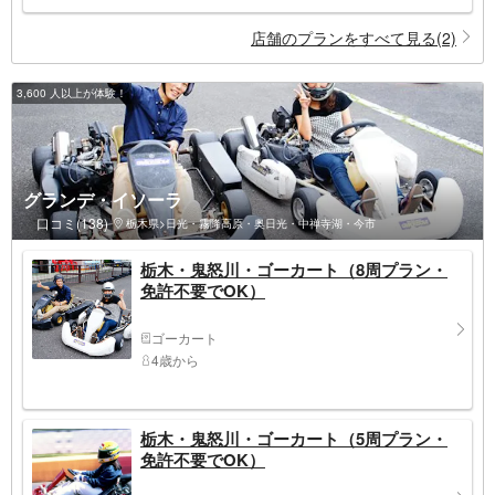
店舗のプランをすべて見る(2)
3,600 人以上が体験！
グランデ・イソーラ
口コミ(138)
栃木県>日光・霧降高原・奥日光・中禅寺湖・今市
栃木・鬼怒川・ゴーカート（8周プラン・
免許不要でOK）
ゴーカート
4歳から
栃木・鬼怒川・ゴーカート（5周プラン・
免許不要でOK）