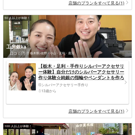
店舗のプランをすべて見る(1)
50 人以上が体験！
工房銀ka
口コミ(7)
栃木県>佐野・小山・足利・鹿沼
【栃木・足利・手作りシルバーアクセサリ
ー体験】自分だけのシルバーアクセサリー
作り体験☆純銀の指輪やペンダントを作ろ
う！工房銀kaで特別な一日を♪
シルバーアクセサリー手作り
13歳から
店舗のプランをすべて見る(1)
100 人以上が体験！