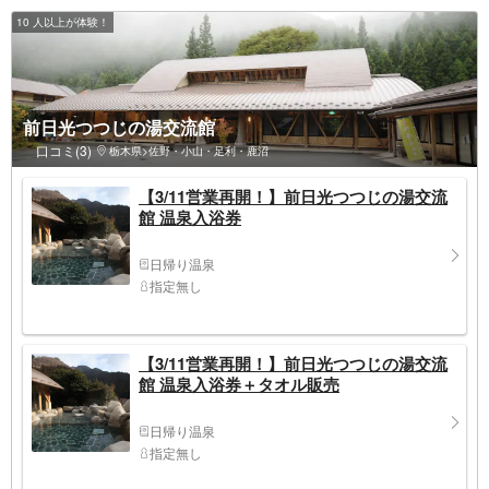
10 人以上が体験！
前日光つつじの湯交流館
口コミ(3)
栃木県>佐野・小山・足利・鹿沼
【3/11営業再開！】前日光つつじの湯交流
館 温泉入浴券
日帰り温泉
指定無し
【3/11営業再開！】前日光つつじの湯交流
館 温泉入浴券＋タオル販売
日帰り温泉
指定無し