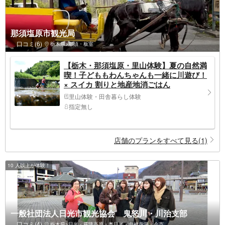
那須塩原市観光局
口コミ(6)
栃木県>那須・板室
【栃木・那須塩原・里山体験】夏の⾃然満
喫！⼦どももわんちゃんも⼀緒に川遊び！
× スイカ 割りと地産地消ごはん
里山体験・田舎暮らし体験
指定無し
店舗のプランをすべて見る(1)
10 人以上が体験！
一般社団法人日光市観光協会 鬼怒川・川治支部
口コミ(4)
栃木県>日光・霧降高原・奥日光・中禅寺湖・今市