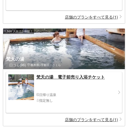
店舗のプランをすべて見る(1)
1,500 人以上が体験！
梵天の湯
口コミ(96)
栃木県>宇都宮・さくら
梵天の湯 電子前売り入浴チケット
日帰り温泉
指定無し
店舗のプランをすべて見る(1)