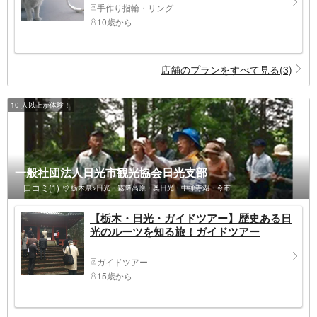
手作り指輪・リング
10歳から
店舗のプランをすべて見る(3)
10 人以上が体験！
一般社団法人日光市観光協会日光支部
口コミ(1)
栃木県>日光・霧降高原・奥日光・中禅寺湖・今市
【栃木・日光・ガイドツアー】歴史ある日
光のルーツを知る旅！ガイドツアー
ガイドツアー
15歳から