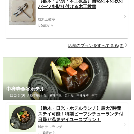
【栃木・那須・木工教室】自然の木の枝の
パーツを貼り付ける木工教室
木工教室
5歳から
店舗のプランをすべて見る(2)
中禅寺金谷ホテル
口コミ(0)
栃木県>日光・霧降高原・奥日光・中禅寺湖・今市
【栃木・日光・ホテルランチ】最大7時間
ステイ可能！特製ビーフシチューランチ付
日帰り温泉デイユースプラン！
ホテルランチ
10歳から