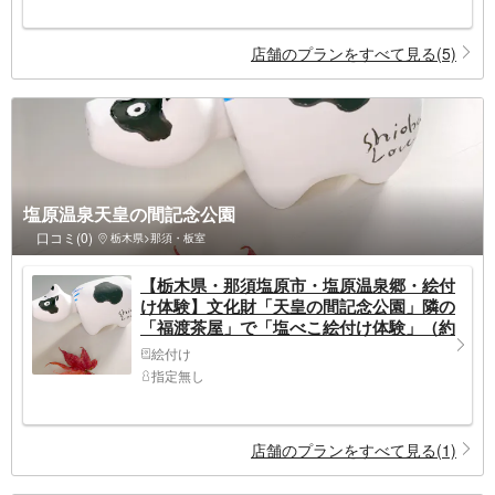
店舗のプランをすべて見る(5)
塩原温泉天皇の間記念公園
口コミ(0)
栃木県>那須・板室
【栃木県・那須塩原市・塩原温泉郷・絵付
け体験】文化財「天皇の間記念公園」隣の
「福渡茶屋」で「塩べこ絵付け体験」（約
60分）
絵付け
指定無し
店舗のプランをすべて見る(1)