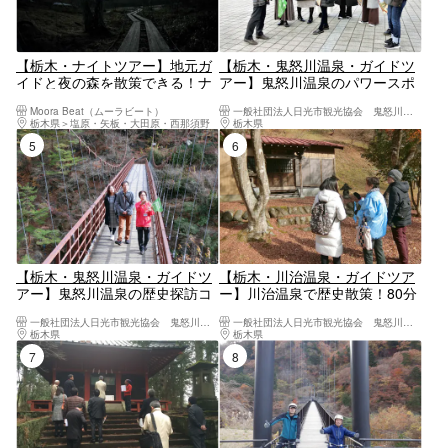
【栃木・ナイトツアー】地元ガ
【栃木・鬼怒川温泉・ガイドツ
イドと夜の森を散策できる！ナ
アー】鬼怒川温泉のパワースポ
イトハイカーコース
ットをめぐるガイドツアー
Moora Beat（ムーラビート）
一般社団法人日光市観光協会 鬼怒川・川治支部
栃木県
塩原・矢板・大田原・西那須野
栃木県
日光・霧降高原・奥日光・中禅寺湖・
5位
6位
【栃木・鬼怒川温泉・ガイドツ
【栃木・川治温泉・ガイドツア
アー】鬼怒川温泉の歴史探訪コ
ー】川治温泉で歴史散策！80分
ースをめぐるガイドツアー
のガイドツアー
一般社団法人日光市観光協会 鬼怒川・川治支部
一般社団法人日光市観光協会 鬼怒川・川治支部
栃木県
日光・霧降高原・奥日光・中禅寺湖・今市
栃木県
日光・霧降高原・奥日光・中禅寺湖・
7位
8位