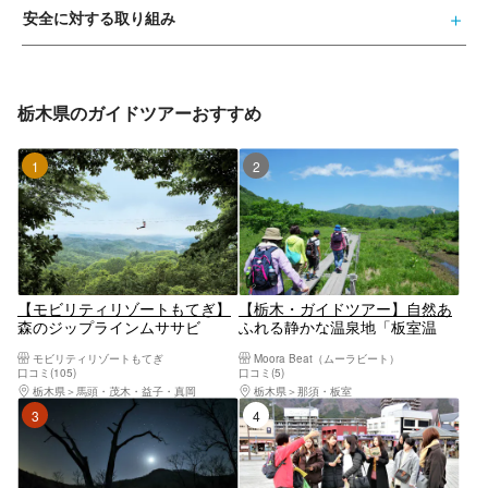
安全に対する取り組み
栃木県のガイドツアーおすすめ
1位
2位
【モビリティリゾートもてぎ】
【栃木・ガイドツアー】自然あ
森のジップラインムササビ
ふれる静かな温泉地「板室温
泉」のネイチャーツアー
モビリティリゾートもてぎ
Moora Beat（ムーラビート）
口コミ(105)
口コミ(5)
栃木県
馬頭・茂木・益子・真岡
栃木県
那須・板室
3位
4位