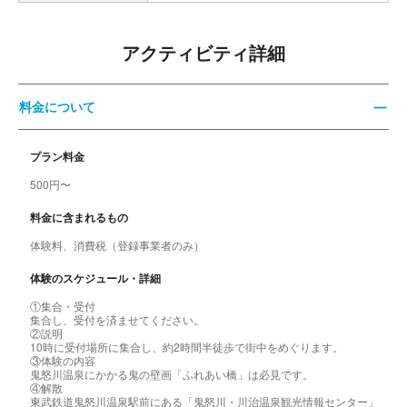
アクティビティ詳細
料金について
プラン料金
500円〜
料金に含まれるもの
体験料、消費税（登録事業者のみ）
体験のスケジュール・詳細
①集合・受付
集合し、受付を済ませてください。
②説明
10時に受付場所に集合し、約2時間半徒歩で街中をめぐります。
③体験の内容
鬼怒川温泉にかかる鬼の壁画「ふれあい橋」は必見です。
④解散
東武鉄道鬼怒川温泉駅前にある「鬼怒川・川治温泉観光情報センター」