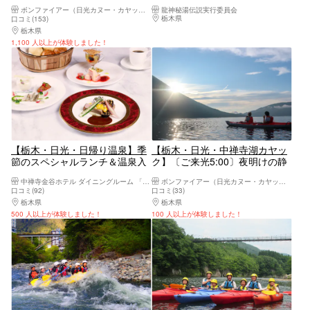
ゆっくり2時間・写真データ全
♪「龍神秘湯伝説」
ボンファイアー（日光カヌー・カヤック体験）
龍神秘湯伝説実行委員会
カット付き
栃木県
日光・霧降高原・奥日光・中禅寺湖・
口コミ(153)
栃木県
日光・霧降高原・奥日光・中禅寺湖・今市
1,100 人以上が体験しました！
【栃木・日光・日帰り温泉】季
【栃木・日光・中禅寺湖カヤッ
節のスペシャルランチ＆温泉入
ク】〔ご来光5:00〕夜明けの静
浴付きの贅沢プラン！
かな湖・写真データ全カット付
中禅寺金谷ホテル ダイニングルーム 「みずなら」
ボンファイアー（日光カヌー・カヤック体験）
き
口コミ(92)
口コミ(33)
栃木県
日光・霧降高原・奥日光・中禅寺湖・今市
栃木県
日光・霧降高原・奥日光・中禅寺湖・
500 人以上が体験しました！
100 人以上が体験しました！