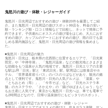
鬼怒川の遊び・体験・レジャーガイド
鬼怒川・日光周辺でおすすめの遊び・体験20件を厳選してご紹
介。また鬼怒川・日光周辺の遊びスポット99店を、料金の安い
順・ランキング順・口コミ情報などで比較し、ネットで簡単に予
約できます。子供連れにオススメの遊び場をはじめ、大人におす
すめの遊び、カップルのデートにおすすめの遊び、雨の日でも楽
しめる屋内施設など、鬼怒川・日光周辺の遊び情報を集めまし
た。
■鬼怒川・日光周辺の魅力
鬼怒川・日光は、栃木県の北西部に位置するエリアで、「日光東
照宮」や「中禅寺湖」、「鬼怒川温泉」などの観光地とさまざま
な効能をもつ温泉が人気の地域です。鬼怒川・日光エリアの主要
な駅はJR「日光」駅と「東武日光」駅。駅周辺には飲食店やホ
テル、「世界遺産巡りバス」のバスのりばなどがあり、観光の拠
点として便利です。鬼怒川・日光の人気グルメは、「湯葉」や
「とちおとめ（苺）」、「今市そば」など。「日光カステラ本
舗」のカステラや、「さかえや」の「揚げゆばまんじゅう」など
もお土産に人気です。東京から鬼怒川・日光へは、車でも電車で
も2時間ほどなので、日帰り温泉旅行にもピッタリのスポット。
■鬼怒川・日光周辺でおすすめの遊び・体験・レジャー
鬼怒川・日光エリアでオススメの遊びは、吹きガラス体験、サン