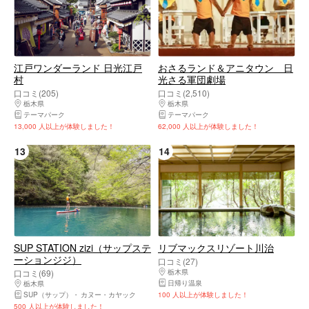
江戸ワンダーランド 日光江戸
おさるランド＆アニタウン 日
村
光さる軍団劇場
口コミ(205)
口コミ(2,510)
栃木県
日光市・奥日光・中禅寺湖・霧降高原・鬼怒川温泉
栃木県
日光市・奥日光・中禅寺湖・霧降高
テーマパーク
テーマパーク
13,000 人以上が体験しました！
62,000 人以上が体験しました！
13
14
SUP STATION zizi（サップステ
リブマックスリゾート川治
ーションジジ）
口コミ(27)
口コミ(69)
栃木県
日光市・奥日光・中禅寺湖・霧降高
日帰り温泉
栃木県
日光市・奥日光・中禅寺湖・霧降高原・鬼怒川温泉
SUP（サップ）
カヌー・カヤック
100 人以上が体験しました！
500 人以上が体験しました！