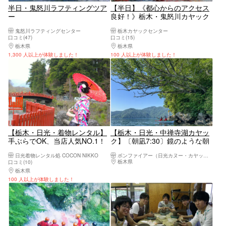
半日・鬼怒川ラフティングツア
【半日】《都心からのアクセス
ー
良好！》栃木・鬼怒川カヤック
アドべンチャー
鬼怒川ラフティングセンター
栃木カヤックセンター
口コミ(47)
口コミ(15)
栃木県
日光・霧降高原・奥日光・中禅寺湖・今市
栃木県
日光・霧降高原・奥日光・中禅寺湖・
1,300 人以上が体験しました！
100 人以上が体験しました！
【栃木・日光・着物レンタル】
【栃木・日光・中禅寺湖カヤッ
手ぶらでOK、当店人気NO.1！
ク】〔朝凪7:30〕鏡のような朝
東武日光駅より徒歩5分。150種
の湖・写真データ全カット付き
日光着物レンタル処 COCON NIKKO
ボンファイアー（日光カヌー・カヤック体験）
類から選ぼう！着物レンタルス
栃木県
日光・霧降高原・奥日光・中禅寺湖・
口コミ(10)
タンダードプラン
栃木県
日光・霧降高原・奥日光・中禅寺湖・今市
100 人以上が体験しました！