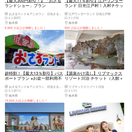
【最大300円割引！】「おさる
【最大11％割引】江戸ワンダー
ランドショー」プラン
ランド 日光江戸村｜入村チケッ
ト・通行手形＜午後券＞
おさるランド＆アニタウン 日光さる軍団劇場
江戸ワンダーランド 日光江戸村
口コミ(237)
口コミ(10)
栃木県
日光・霧降高原・奥日光・中禅寺湖・今市
栃木県
日光・霧降高原・奥日光・中禅寺湖・
5,900 人以上が体験しました！
500 人以上が体験しました！
超特割！【最大13％割引】パス
【源泉かけ流し】リブマックス
ポートプラン ※お盆一部利用不
リゾート川治 チケット（入館＋
可
タオルセット付）
おさるランド＆アニタウン 日光さる軍団劇場
リブマックスリゾート川治
口コミ(211)
口コミ(1)
栃木県
日光・霧降高原・奥日光・中禅寺湖・今市
栃木県
日光・霧降高原・奥日光・中禅寺湖・
15,000 人以上が体験しました！