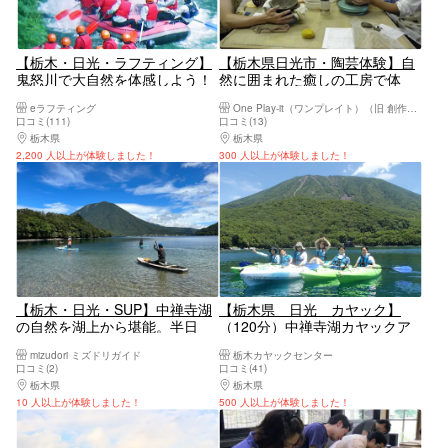
【栃木・日光・ラフティング】
【栃木県日光市・陶芸体験】自
鬼怒川で大自然を体感しよう！
然に囲まれた癒しの工房で体
小学生大歓迎！半日コース
験！手びねりで器を作ろう
eラフティング
One Play-it（ワンプレイト）（旧 創作工房さいか）
口コミ(111)
口コミ(13)
栃木県
日光・霧降高原・奥日光・中禅寺湖・今市
栃木県
日光・霧降高原・奥日光・中禅寺湖・
2,200 人以上が体験しました！
300 人以上が体験しました！
【栃木・日光・SUP】中禅寺湖
【栃木県 日光 カヤック】
の自然を湖上から堪能。半日
（120分）中禅寺湖カヤックア
SUP体験ツアー
ドベンチャー
mizudori ミズドリガイド
栃木カヤックセンター
口コミ(2)
口コミ(41)
栃木県
日光・霧降高原・奥日光・中禅寺湖・今市
栃木県
日光・霧降高原・奥日光・中禅寺湖・
10 人以上が体験しました！
500 人以上が体験しました！