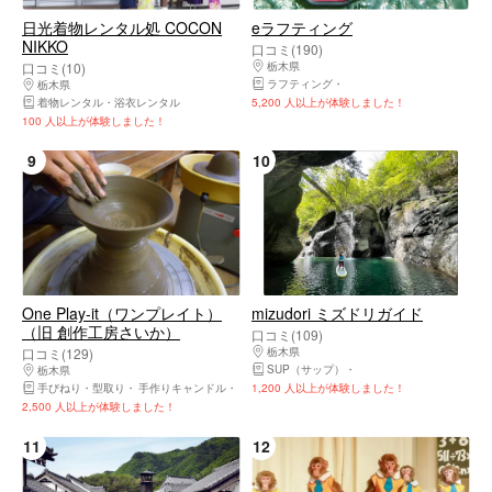
日光着物レンタル処 COCON
eラフティング
NIKKO
口コミ(190)
口コミ(10)
栃木県
日光市・奥日光・中禅寺湖・霧降高
ラフティング
キャニオニング・シャワーク
栃木県
日光市・奥日光・中禅寺湖・霧降高原・鬼怒川温泉
着物レンタル・浴衣レンタル
5,200 人以上が体験しました！
100 人以上が体験しました！
9
10
One Play-it（ワンプレイト）
mizudori ミズドリガイド
（旧 創作工房さいか）
口コミ(109)
口コミ(129)
栃木県
日光市・奥日光・中禅寺湖・霧降高
SUP（サップ）
スノーシュー・スノートレ
栃木県
日光市・奥日光・中禅寺湖・霧降高原・鬼怒川温泉
手びねり・型取り
手作りキャンドル
登山・トレッキング
1,200 人以上が体験しました！
スノーシュー・スノートレ
2,500 人以上が体験しました！
11
12