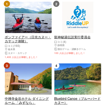
1
2
ボンファイアー（日光カヌー・
龍神秘湯伝説実行委員会
カヤック体験）
口コミ(4)
口コミ(193)
静岡県
伊豆の国市・伊豆長岡・大仁・韮山
脱出ゲーム・謎解きゲーム
栃木県
日光市・奥日光・中禅寺湖・霧降高原・鬼怒川温泉
カヌー・カヤック
100 人以上が体験しました！
1,400 人以上が体験しました！
3
4
中禅寺金谷ホテル ダイニング
Bluebird Canoe（ブルーバード
ルーム 「みずなら」
カヌー）