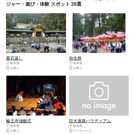
ジャー・遊び・体験 スポット 20選
栗石返し
弥生祭
栃木県
日光・霧降高原・奥日光・中禅寺湖・今市
栃木県
日光・霧降高原・奥日光・中禅寺湖
お祭り
お祭り
輪王寺強飯式
巨大迷路パラディアム
栃木県
日光・霧降高原・奥日光・中禅寺湖・今市
栃木県
日光・霧降高原・奥日光・中禅寺湖
お祭り
テーマパーク