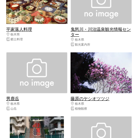
平家落人料理
鬼怒川・川治温泉観光情報セン
ター
栃木県
日光・霧降高原・奥日光・中禅寺湖・今市
郷土料理
栃木県
日光・霧降高原・奥日光・中禅寺湖
観光案内所
男鹿岳
藤原のヤシオツツジ
栃木県
日光・霧降高原・奥日光・中禅寺湖・今市
栃木県
日光・霧降高原・奥日光・中禅寺湖
山岳
植物観察