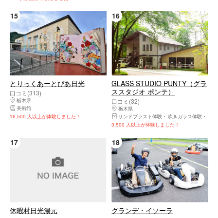
15
16
とりっくあーとぴあ日光
GLASS STUDIO PUNTY（グラ
ススタジオ ポンテ）
口コミ(313)
栃木県
日光市・奥日光・中禅寺湖・霧降高原・鬼怒川温泉
口コミ(32)
美術館
栃木県
日光市・奥日光・中禅寺湖・霧降高
16,500 人以上が体験しました！
サンドブラスト体験
吹きガラス体験
ガラ
3,500 人以上が体験しました！
17
18
休暇村日光湯元
グランデ・イソーラ