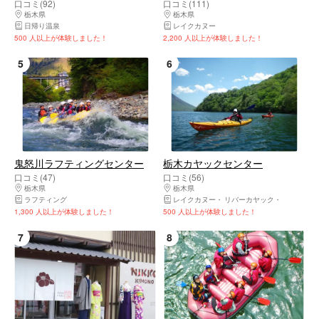
口コミ(92)
口コミ(111)
栃木県
日光市・奥日光・中禅寺湖・霧降高原・鬼怒川温泉
栃木県
日光市・奥日光・中禅寺湖・霧降高
日帰り温泉
レイクカヌー
500 人以上が体験しました！
2,200 人以上が体験しました！
5
6
鬼怒川ラフティングセンター
栃木カヤックセンター
口コミ(47)
口コミ(56)
栃木県
日光市・奥日光・中禅寺湖・霧降高原・鬼怒川温泉
栃木県
日光市・奥日光・中禅寺湖・霧降高
ラフティング
レイクカヌー
リバーカヤック
シーカヤッ
1,300 人以上が体験しました！
500 人以上が体験しました！
7
8