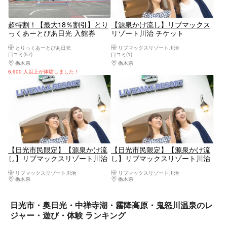
超特割！【最大18％割引】とり
【源泉かけ流し】リブマックス
っくあーとぴあ日光 入館券
リゾート川治 チケット
とりっくあーとぴあ日光
リブマックスリゾート川治
口コミ(57)
口コミ(1)
栃木県
日光・霧降高原・奥日光・中禅寺湖・今市
栃木県
日光・霧降高原・奥日光・中禅寺湖・
6,900 人以上が体験しました！
【日光市民限定】【源泉かけ流
【日光市民限定】【源泉かけ流
し】リブマックスリゾート川治
し】リブマックスリゾート川治
チケット
チケット（入館＋フェイスタオ
リブマックスリゾート川治
リブマックスリゾート川治
ル）
栃木県
日光・霧降高原・奥日光・中禅寺湖・今市
栃木県
日光・霧降高原・奥日光・中禅寺湖・
日光市・奥日光・中禅寺湖・霧降高原・鬼怒川温泉のレ
ジャー・遊び・体験 ランキング