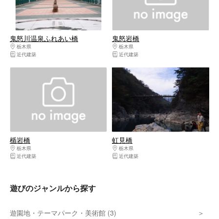
鬼怒川温泉ふれあい橋
鬼怒岩橋
栃木県
日光・霧降高原・奥日光・中禅寺湖・今市
栃木県
日光・霧降高原・奥日光・中禅寺湖
近代建築
近代建築
楯岩橋
虹見橋
栃木県
日光・霧降高原・奥日光・中禅寺湖・今市
栃木県
日光・霧降高原・奥日光・中禅寺湖
近代建築
近代建築
遊びのジャンルから探す
遊園地・テーマパーク・美術館 (3)