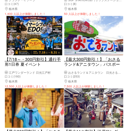
グランデ・イソーラ
SUP STATION zizi（サップステーションジジ）
プツアー
口コミ(47)
口コミ(8)
栃木県
日光・霧降高原・奥日光・中禅寺湖・今市
栃木県
日光・霧降高原・奥日光・中禅寺湖・
1,400 人以上が体験しました！
50 人以上が体験しました！
【7/18～・300円割引】通行手
【最大300円割引！】「おさる
形1日券 夏イベント
ランド&アニタウン」パスポー
「Immersive EDO！～江戸の夏
トプラン
江戸ワンダーランド 日光江戸村
おさるランド＆アニタウン 日光さる軍団劇場
～」入場者全員プレゼント
口コミ(193)
口コミ(253)
栃木県
日光・霧降高原・奥日光・中禅寺湖・今市
栃木県
日光・霧降高原・奥日光・中禅寺湖・
12,500 人以上が体験しました！
7,500 人以上が体験しました！