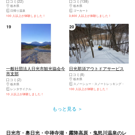
口コミ(22)
口コミ(138)
栃木県
日光市・奥日光・中禅寺湖・霧降高原・鬼怒川温泉
栃木県
日光市・奥日光・中禅寺湖・霧降高
日帰り温泉
ゴーカート
100 人以上が体験しました！
3,600 人以上が体験しました！
19
20
一般社団法人日光市観光協会今
日光那須アウトドアサービス
市支部
口コミ(8)
口コミ(2)
栃木県
日光市・奥日光・中禅寺湖・霧降高
スノーシュー・スノートレッキング
ラフテ
栃木県
日光市・奥日光・中禅寺湖・霧降高原・鬼怒川温泉
レンタサイクル
100 人以上が体験しました！
10 人以上が体験しました！
もっと見る
日光市・奥日光・中禅寺湖・霧降高原・鬼怒川温泉のレ