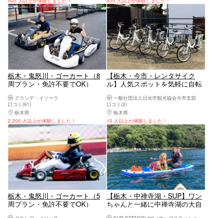
500 人以上が体験しました！
500 人以上が体験しました！
栃木・鬼怒川・ゴーカート（8
【栃木・今市・レンタサイク
周プラン・免許不要でOK）
ル】人気スポットを気軽に自転
車で行こう！サイクリング
グランデ・イソーラ
一般社団法人日光市観光協会今市支部
口コミ(91)
口コミ(2)
栃木県
日光・霧降高原・奥日光・中禅寺湖・今市
栃木県
日光・霧降高原・奥日光・中禅寺湖・
2,200 人以上が体験しました！
10 人以上が体験しました！
栃木・鬼怒川・ゴーカート（5
【栃木・中禅寺湖・SUP】ワン
周プラン・免許不要でOK）
ちゃんと一緒に中禅寺湖の大自
然で1組限定プライベートサッ