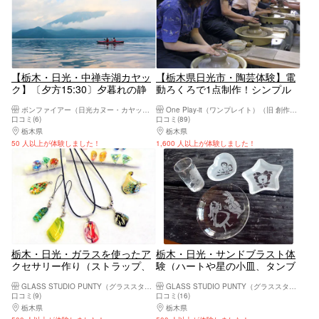
【栃木・日光・中禅寺湖カヤッ
【栃木県日光市・陶芸体験】電
ク】〔夕方15:30〕夕暮れの静
動ろくろで1点制作！シンプル
かな湖・写真データ全カット付
な湯のみや茶碗を作ってみよう
ボンファイアー（日光カヌー・カヤック体験）
One Play-it（ワンプレイト）（旧 創作工房さいか）
き
口コミ(6)
口コミ(89)
栃木県
日光・霧降高原・奥日光・中禅寺湖・今市
栃木県
日光・霧降高原・奥日光・中禅寺湖・
50 人以上が体験しました！
1,600 人以上が体験しました！
栃木・日光・ガラスを使ったア
栃木・日光・サンドブラスト体
クセサリー作り（ストラップ、
験（ハートや星の小皿、タンブ
ペンダント、ピアスなど）※当
ラーなど）※当日持ち帰りOK
GLASS STUDIO PUNTY（グラススタジオ ポンテ）
GLASS STUDIO PUNTY（グラススタジオ ポンテ）
日持ち帰りOK
口コミ(9)
口コミ(16)
栃木県
日光・霧降高原・奥日光・中禅寺湖・今市
栃木県
日光・霧降高原・奥日光・中禅寺湖・