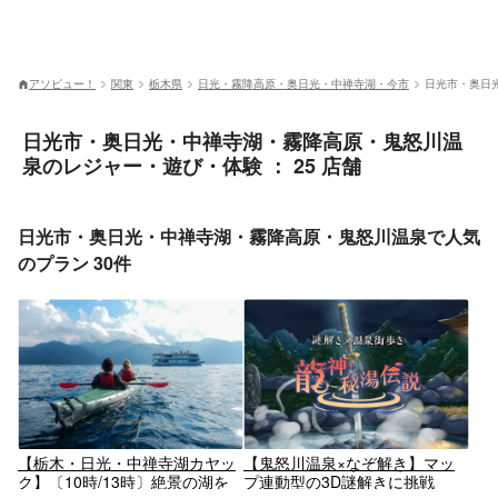
アソビュー！
関東
栃木県
日光・霧降高原・奥日光・中禅寺湖・今市
日光市・奥日
日光市・奥日光・中禅寺湖・霧降高原・鬼怒川温
泉のレジャー・遊び・体験 ： 25 店舗
日光市・奥日光・中禅寺湖・霧降高原・鬼怒川温泉で人気
のプラン 30件
【栃木・日光・中禅寺湖カヤッ
【鬼怒川温泉×なぞ解き】マッ
ク】〔10時/13時〕絶景の湖を
プ連動型の3D謎解きに挑戦