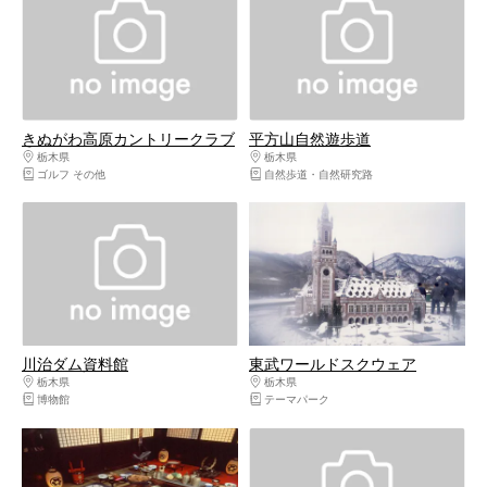
きぬがわ高原カントリークラブ
平方山自然遊歩道
栃木県
日光・霧降高原・奥日光・中禅寺湖・今市
栃木県
日光・霧降高原・奥日光・中禅寺湖
ゴルフ その他
自然歩道・自然研究路
川治ダム資料館
東武ワールドスクウェア
栃木県
日光・霧降高原・奥日光・中禅寺湖・今市
栃木県
日光・霧降高原・奥日光・中禅寺湖
博物館
テーマパーク