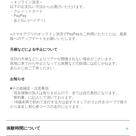
＜オンライン決済＞
以下のお支払い方法からお選びいただけます。
・クレジットカード
・PayPay
・あと払い(ペイディ)
※スマホアプリのオンライン決済でPayPayをご利用いただくには、最新
版へのアップデートをお願いいたします。
天候などによる中止について
当日の天候などによりツアーが開催されない場合がございます。
現地に来てから中止となっても旅費などの賠償には応じかねます。
あらかじめご了承ください。
お知らせ
■その他補足・注意事項
・現在保険の加入は有りませんので、全ては自己責任になります。
「誓約書」に記入して頂いております。
・16歳未満で初めて走行する方は必ずスタッフがゴム付きロープで後ろ
から追走し初心者コースの走行になります。
体験時間について