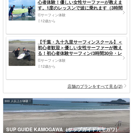
心者体験！優しい女性サーファーが教えま
す。1度のレッスンで波に乗れます（3時間
30分）
サーフィン体験
12歳から
【千葉・九十九里サーフィンスクール】＜
初心者歓迎＞優しい女性サーファーが教え
る！初心者体験サーフィン(3時間30分・レ
ンタル込み）
サーフィン体験
12歳から
店舗のプランをすべて見る(2)
300 人以上が体験！
SUP GUIDE KAMOGAWA（サップガイドカモガワ）