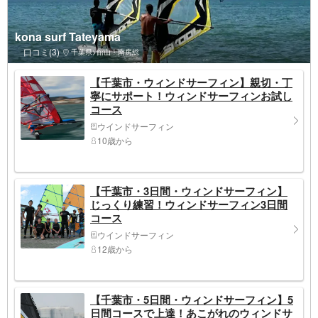
kona surf Tateyama
口コミ(3)
千葉県>館山・南房総
【千葉市・ウィンドサーフィン】親切・丁
寧にサポート！ウィンドサーフィンお試し
コース
ウインドサーフィン
10歳から
【千葉市・3日間・ウィンドサーフィン】
じっくり練習！ウィンドサーフィン3日間
コース
ウインドサーフィン
12歳から
【千葉市・5日間・ウィンドサーフィン】5
日間コースで上達！あこがれのウィンドサ