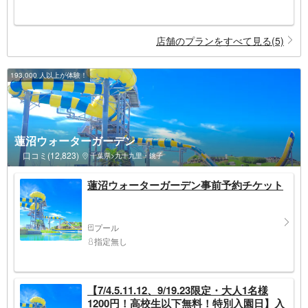
店舗のプランをすべて見る(5)
193,000 人以上が体験！
蓮沼ウォーターガーデン
口コミ(12,823)
千葉県>九十九里・銚子
蓮沼ウォーターガーデン事前予約チケット
プール
指定無し
【7/4.5.11.12、9/19.23限定・大人1名様
1200円！高校生以下無料！特別入園日】入