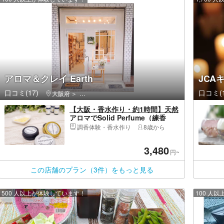
アロマ＆クレイ Earth
JCA
口コミ(17)
口コミ(1
大阪府
天王寺区（大阪市）・上本町・玉造
【大阪・香水作り・約1時間】天然
アロマでSolid Perfume（練香
水）作ろう♪用途や好みで香りを選
調香体験・香水作り
8歳から
べるので、あなただけのオリジナ
ル練り香水を作ることができます♪
3,480
女性グループやカップルに人気で
円~
す♪
この店舗のプラン（3件）をもっと見る
500 人以上が体験しています！
100 人