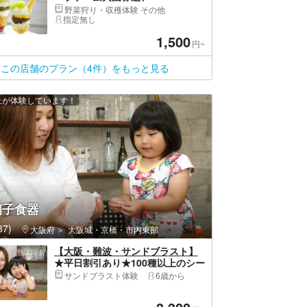
野菜狩り・収穫体験 その他
指定無し
1,500
円~
この店舗のプラン（4件）をもっと見る
以上が体験しています！
硝子食器
7)
大阪府
大阪城・京橋・市内東部
【大阪・難波・サンドブラスト】
★平日割引あり★100種以上のシー
ルから選べる！グラスアート体験
サンドブラスト体験
6歳から