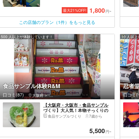
定プラン[心斎橋駅から徒歩10分・
長堀橋駅から徒歩5分]
1,800
最大
21
%OFF!
円~
この店舗のプラン（1件）をもっと見る
500 人以上が体験しています！
10 人以
食品サンプル体験R&M
忍者
口コミ(87)
口コミ(1
大阪府
中央区（大阪市）・大阪城公園・天満橋・道頓堀・ア
【大阪府・大阪市・食品サンプル
づくり】大人気！本物そっくりの
天ぷら＆レタス制作
食品サンプルづくり
7歳から
5,500
円~