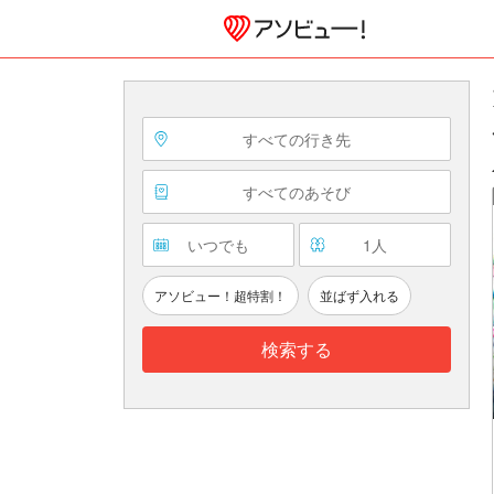
すべての行き先
すべてのあそび
いつでも
1
人
アソビュー！超特割！
並ばず入れる
検索する