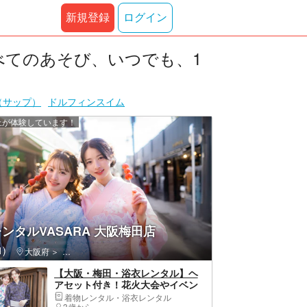
新規登録
ログイン
べてのあそび、いつでも、1
（サップ）
ドルフィンスイム
以上が体験しています！
ンタルVASARA 大阪梅田店
)
メリカ村
大阪府
福島区（大阪市）・野田・淀川
【大阪・梅田・浴衣レンタル】ヘ
アセット付き！花火大会やイベン
トにも！浴衣一式レンタル＆着付
着物レンタル・浴衣レンタル
3歳から