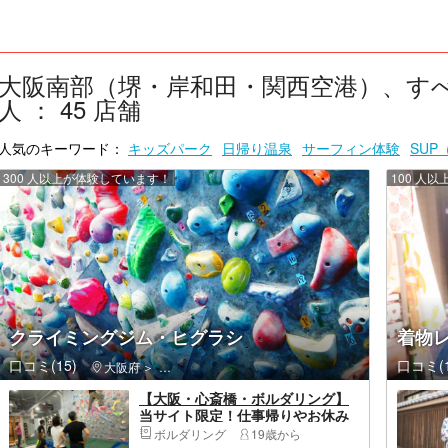
大阪南部（堺・岸和田・関西空港）、す
人 ： 45 店舗
人気のキーワード：
キッズパーク
日帰り温泉
サーフィン体験
SUP
300 人以上が体験しています！
100 人
クライミングジム・ヒグラシ
着物レ
口コミ(15)
口コミ(1
大阪府
中央区（大阪市）・大阪城公園・天満橋・道頓堀・ア
【大阪・心斎橋・ボルダリング】
当サイト限定！仕事帰りやお休み
の日、いつでも利用できる2時間限
ボルダリング
19歳から