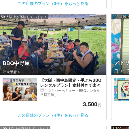
この店舗のプラン（3件）をもっと見る
50 人以上が体験しています！
300 人
アト
BBQ中野屋
口コミ(7
大阪府
淀川区（大阪市）・西中島南方・塚本
【大阪・西中島限定・手ぶらBBQ
レンタルプラン】食材付きで楽々
手ぶらでバーベキューを楽しめま
手ぶらバーベキュー・BBQレンタル
す（BBQ中野屋）
指定無し
3,500
円~
この店舗のプラン（4件）をもっと見る
100 人以上が体験しています！
1,700