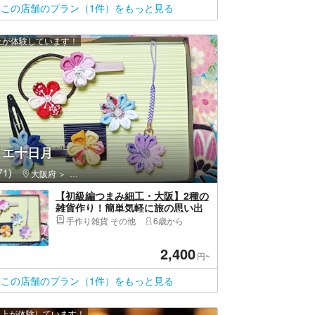
この店舗のプラン（1件）をもっと見る
以上が体験しています！
リエ十日月
1)
大阪府
淀川区（大阪市）・西中島南方・塚本
【初級編つまみ細工・大阪】2種の
雑貨作り！簡単気軽に旅の思い出
つくり♪
手作り雑貨 その他
6歳から
2,400
円~
この店舗のプラン（1件）をもっと見る
 人以上が体験しています！