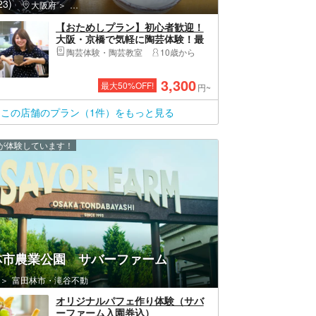
3)
大阪府
旭区（大阪市）・関目高殿・千林大宮・城北公園
【おためしプラン】初心者歓迎！
大阪・京橋で気軽に陶芸体験！最
寄り駅より徒歩1分
陶芸体験・陶芸教室
10歳から
3,300
最大
50
%OFF!
円~
この店舗のプラン（1件）をもっと見る
上が体験しています！
林市農業公園 サバーファーム
富田林市・滝谷不動
オリジナルパフェ作り体験（サバ
ーファーム入園券込）