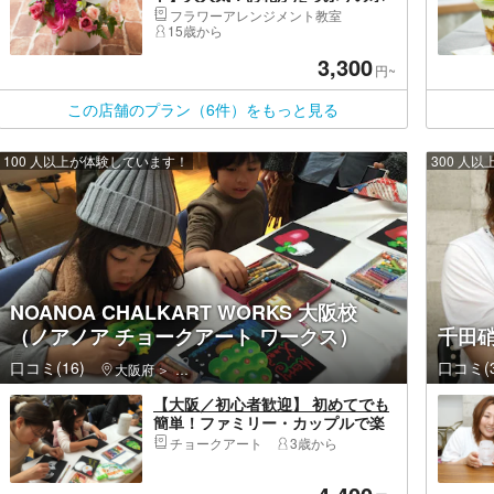
ックスフラワー体験
フラワーアレンジメント教室
15歳から
3,300
円~
この店舗のプラン（6件）をもっと見る
100 人以上が体験しています！
300 人
NOANOA CHALKART WORKS 大阪校
（ノアノア チョークアート ワークス）
千田
口コミ(16)
口コミ(3
大阪府
豊中市・伊丹空港・千里中央・緑地公園
【大阪／初心者歓迎】 初めてでも
簡単！ファミリー・カップルで楽
しむアート体験｜飾れるメッセー
チョークアート
3歳から
ジボード（駅近徒歩4分）