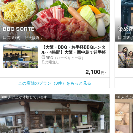
BBQ SORTE
染め屋
口コミ(9)
口コミ(1
大阪府
淀川区（大阪市）・西中島南方・塚本
【大阪・BBQ・お手軽BBQレンタ
ル・4時間】大阪・西中島で超手軽
なBBQレンタルなら（機材のみレ
BBQ（バーベキュー場）
ンタル食材なし）＜BBQ SORTE
指定無し
＞
2,100
円~
この店舗のプラン（3件）をもっと見る
300 人以上が体験しています！
10 人以