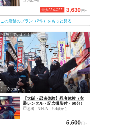
けプラン！
3,630
最大
23
%OFF!
円~
この店舗のプラン（2件）をもっと見る
上が体験しています！
堂
)
メリカ村
大阪府
浪速区（大阪市）・通天閣・新世界・新今宮
【大阪・忍者体験】忍者体験（衣
装レンタル・記念撮影付・60分）
忍者・NINJA
4歳から
5,500
円~