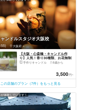
キャンドルスタジオ大阪校
55)
大阪府
中央区（大阪市）・大阪城公園・天満橋・道頓堀・アメリカ村
【大阪・心斎橋・キャンドル作
り】人気！香り30種類、お花無制
限☆3タイプから選べるグラス入り
手作りキャンドル
6歳から
ボタニカルアロマキャンドル！
3,500
円~
この店舗のプラン（7件）をもっと見る
以上が体験しています！