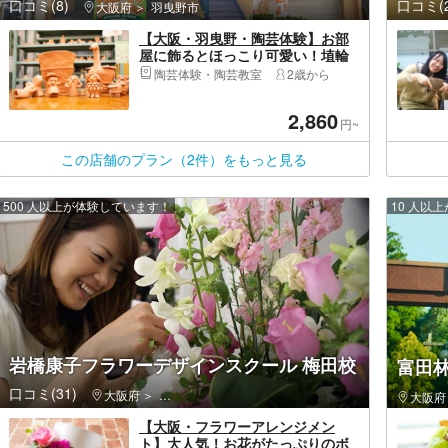
口コミ(8)
口コミ(2
大阪府
羽曳野市
【大阪・羽曳野・陶芸体験】お部
屋に飾るとほっこり可愛い！埴輪
づくり体験（1個）
陶芸体験・陶芸教室
2歳から
2,860
円~
この店舗のプラン（2件）をもっと見る
500 人以上が体験しています！
10 人以
岩橋康子フラワーデザインスクール 梅田校
富田
口コミ(31)
大阪府
北区（大阪市）・北新地・中之島・大阪天満宮・中津
大阪府
【大阪・フラワーアレンジメン
ト】大人気！お花がたっぷりのボ