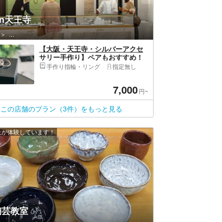
en天王寺
天王寺区（大阪市）・上本町・玉造
【大阪・天王寺・シルバーアクセ
サリー手作り】ペアもおすすめ！
シルバーリング制作体験プラン
手作り指輪・リング
指定無し
7,000
円~
この店舗のプラン（3件）をもっと見る
以上が体験しています！
陶芸教室