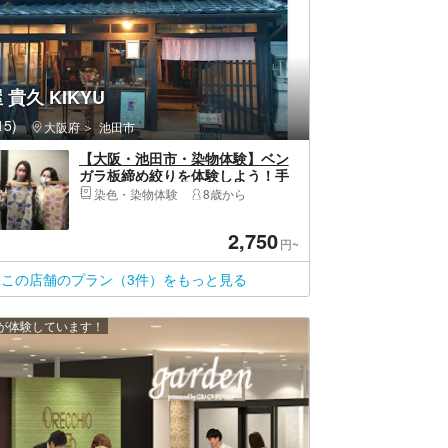
 貴久 KIKYU
5)
大阪府
池田市
【大阪・池田市・染物体験】ベン
ガラ板締め絞りを体験しよう！手
ぬぐい1枚
染色・染物体験
8歳から
2,750
円~
この店舗のプラン（3件）をもっと見る
上が体験しています！