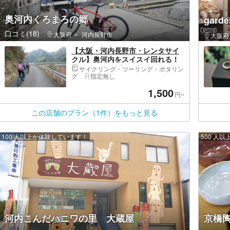
奥河内くろまろの郷
gard
口コミ(18)
大阪府
河内長野市
大阪府
【大阪・河内長野市・レンタサイ
クル】奥河内をスイスイ回れる！
（電動アシスト）
サイクリング・ツーリング・ポタリン
グ
指定無し
1,500
円~
この店舗のプラン（1件）をもっと見る
100 人以上が体験しています！
500 人
河内こんだハニワの里 大蔵屋
京橋