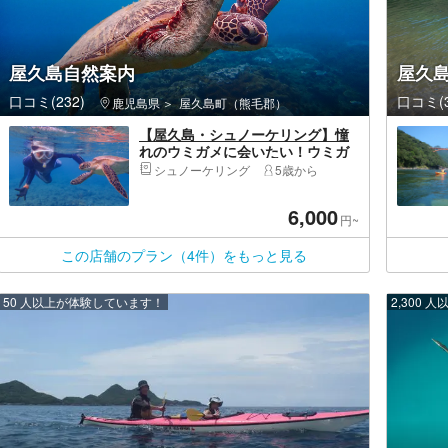
屋久島自然案内
屋久
口コミ(232)
口コミ(3
鹿児島県
屋久島町（熊毛郡）
【屋久島・シュノーケリング】憧
れのウミガメに会いたい！ウミガ
メと泳ぐシュノーケリングツア
シュノーケリング
5歳から
ー！（3時間）
6,000
円~
この店舗のプラン（4件）をもっと見る
50 人以上が体験しています！
2,300