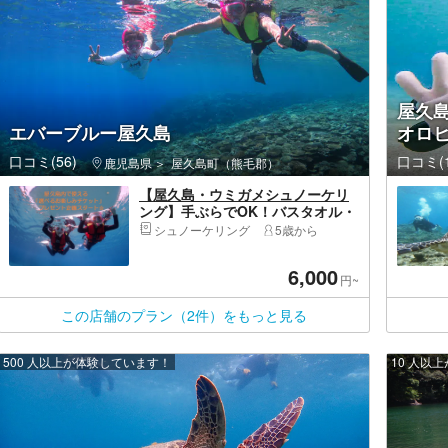
屋久
エバーブルー屋久島
オロ
口コミ(56)
口コミ(1
鹿児島県
屋久島町（熊毛郡）
【屋久島・ウミガメシュノーケリ
ング】手ぶらでOK！バスタオル・
水着も無料貸出有り！ウミガメ探
シュノーケリング
5歳から
し☆到着日・離島日にもほど良い
アクティビティ♪初心者OK・お1人
6,000
参加・ファミリー・仲間・社員旅
円~
行に☆
この店舗のプラン（2件）をもっと見る
500 人以上が体験しています！
10 人以