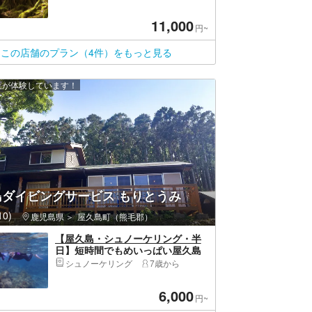
11,000
円~
この店舗のプラン（4件）をもっと見る
以上が体験しています！
島ダイビングサービス もりとうみ
0)
鹿児島県
屋久島町（熊毛郡）
【屋久島・シュノーケリング・半
日】短時間でもめいっぱい屋久島
の海を楽しめるプラン
シュノーケリング
7歳から
6,000
円~