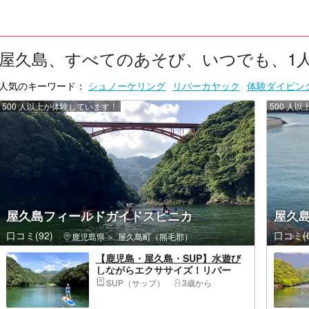
屋久島、すべてのあそび、いつでも、1人 ：
人気のキーワード：
シュノーケリング
リバーカヤック
体験ダイビン
500 人以上が体験しています！
500 人
屋久島フィールドガイドスピニカ
屋久
口コミ(92)
口コミ(6
鹿児島県
屋久島町（熊毛郡）
【鹿児島・屋久島・SUP】水遊び
しながらエクササイズ！リバー
SUPを楽しもう
SUP（サップ）
3歳から