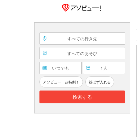
すべての行き先
すべてのあそび
いつでも
1
人
アソビュー！超特割！
並ばず入れる
検索する