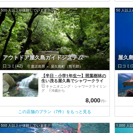
500 人以上が体験しています！
50 人以
アウトドア屋久島ガイドシステム
屋久
口コミ(42)
口コミ(3
鹿児島県
屋久島町（熊毛郡）
【半日・小学1年生〜】照葉樹林の
生い茂る屋久島でシャワークライ
ミング！
キャニオニング・シャワークライミン
グ
6歳から
8,000
円~
この店舗のプラン（7件）をもっと見る
500 人以上が体験しています！
1,000