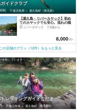
島ガイドクラブ
08)
鹿児島県
屋久島町（熊毛郡）
【屋久島・リバーカヤック】初め
てのカヤックでも安心。流れの穏
やかな安房川で水上散歩｜ベテラ
リバーカヤック
5歳から
ンガイドがサポート（写真データ
付）
8,000
円~
この店舗のプラン（12件）をもっと見る
上が体験しています！
島トレッキングガイドこだま
)
鹿児島県
屋久島町（熊毛郡）