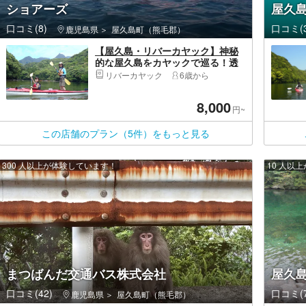
ショアーズ
屋久
口コミ(8)
口コミ(3
鹿児島県
屋久島町（熊毛郡）
【屋久島・リバーカヤック】神秘
的な屋久島をカヤックで巡る！透
き通る水と亜熱帯植物が魅力（半
リバーカヤック
6歳から
日コース）
8,000
円~
この店舗のプラン（5件）をもっと見る
300 人以上が体験しています！
10 人以
まつばんだ交通バス株式会社
屋久
口コミ(42)
口コミ(7
鹿児島県
屋久島町（熊毛郡）