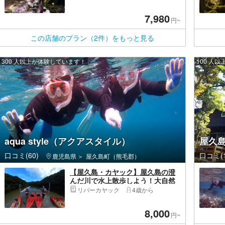
7,980
円~
この店舗のプラン（2件）をもっと見る
300 人以上が体験しています！
100 人
aqua style（アクアスタイル）
屋久
口コミ(60)
口コミ(1
鹿児島県
屋久島町（熊毛郡）
【屋久島・カヤック】屋久島の澄
んだ川で水上散歩しよう！大自然
堪能リバーカヤックツアー 360度
リバーカヤック
4歳から
カメラ撮影記念写真プレゼント！
8,000
円~