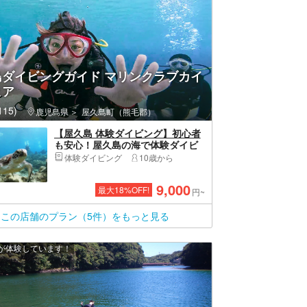
島ダイビングガイド マリンクラブカイ
ヒア
15)
鹿児島県
屋久島町（熊毛郡）
【屋久島 体験ダイビング】初心者
も安心！屋久島の海で体験ダイビ
ング（動画プレゼント付き）
体験ダイビング
10歳から
9,000
最大
18
%OFF!
円~
この店舗のプラン（5件）をもっと見る
上が体験しています！