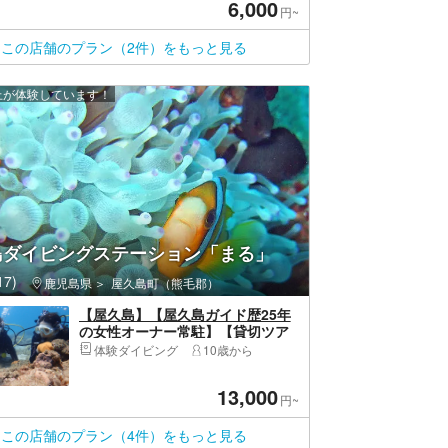
6,000
円~
この店舗のプラン（2件）をもっと見る
以上が体験しています！
島ダイビングステーション「まる」
7)
鹿児島県
屋久島町（熊毛郡）
【屋久島】【屋久島ガイド歴25年
の女性オーナー常駐】【貸切ツア
ーに変更可！】【お子様連れのご
体験ダイビング
10歳から
家族歓迎！】【初心者でも安
心！】【体験ダイビング】【1ダイ
13,000
ブコース】
円~
この店舗のプラン（4件）をもっと見る