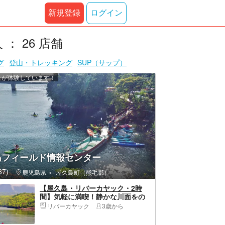
新規登録
ログイン
 26 店舗
グ
登山・トレッキング
SUP（サップ）
以上が体験しています！
島フィールド情報センター
7)
鹿児島県
屋久島町（熊毛郡）
【屋久島・リバーカヤック・2時
間】気軽に満喫！静かな川面をの
んびりくだろう！安房川カヤッ
リバーカヤック
3歳から
ク・ショートプラン