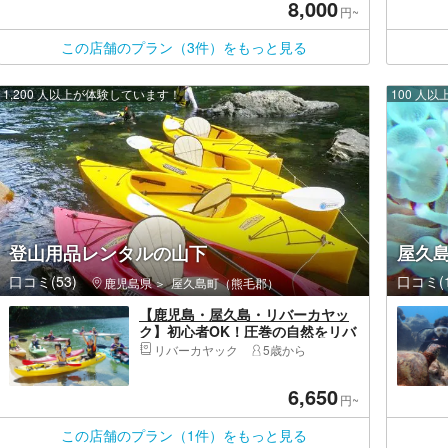
8,000
円~
この店舗のプラン（3件）をもっと見る
1,200 人以上が体験しています！
100 人
登山用品レンタルの山下
屋久
口コミ(53)
口コミ(1
鹿児島県
屋久島町（熊毛郡）
【鹿児島・屋久島・リバーカヤッ
ク】初心者OK！圧巻の自然をリバ
ーカヤックで渡ろう（半日コー
リバーカヤック
5歳から
ス）
6,650
円~
この店舗のプラン（1件）をもっと見る