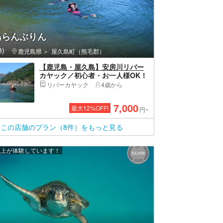
島らんぶりん
)
鹿児島県
屋久島町（熊毛郡）
【鹿児島・屋久島】安房川リバー
カヤック／初心者・お一人様OK！
半日コース（午前／午後）
リバーカヤック
4歳から
7,000
最大
12
%OFF!
円~
この店舗のプラン（8件）をもっと見る
 人以上が体験しています！