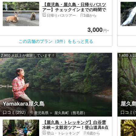
【鹿児島・屋久島・日帰りバスツ
アー】チェックインまでの時間で
観光！午後半日コース
日帰りバスツアー
3歳から
3,000
円~
この店舗のプラン（3件）をもっと見る
2,900 人以上が体験しています！
1,400
Yamakara屋久島
屋久島
口コミ(292)
口コミ(1
鹿児島県
屋久島町（熊毛郡）
【屋久島・トレッキング】白谷雲
水峡～太鼓岩ツアー！登山道具6点
無料レンタル付き
登山・トレッキング
6歳から