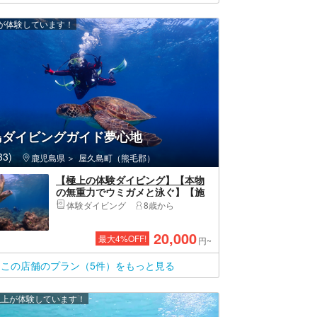
上が体験しています！
島ダイビングガイド夢心地
3)
鹿児島県
屋久島町（熊毛郡）
【極上の体験ダイビング】【本物
の無重力でウミガメと泳ぐ】【施
設ご利用プラン】【時間無制限の1
体験ダイビング
8歳から
本目】【人気No.1｜プレミアム2
ダイブ】【泳げない・自信なくて
20,000
最大
4
%OFF!
も楽しい】《屋久島ダイビングガ
円~
イド夢心地》
この店舗のプラン（5件）をもっと見る
 人以上が体験しています！