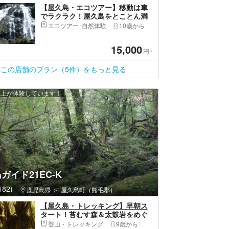
【屋久島・エコツアー】移動は車
でラクラク！屋久島をとことん満
喫する島内観光ツアー
エコツアー･自然体験
10歳から
15,000
円~
この店舗のプラン（5件）をもっと見る
 人以上が体験しています！
ガイド21EC-K
82)
鹿児島県
屋久島町（熊毛郡）
【屋久島・トレッキング】早朝ス
タート！苔むす森＆太鼓岩をめぐ
る、白谷雲水峡ツアー
登山・トレッキング
9歳から