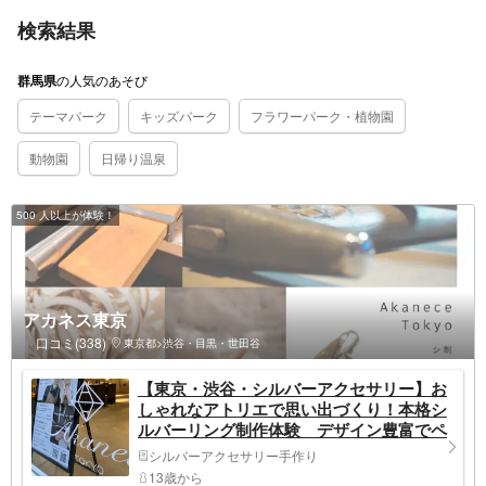
検索結果
の
人気のあそび
群馬県
テーマパーク
キッズパーク
フラワーパーク・植物園
動物園
日帰り温泉
500 人以上が体験！
アカネス東京
口コミ(338)
東京都>渋谷・目黒・世田谷
【東京・渋谷・シルバーアクセサリー】お
しゃれなアトリエで思い出づくり！本格シ
ルバーリング制作体験 デザイン豊富でペ
アリングにもおすすめ♪＜原宿・表参道エ
シルバーアクセサリー手作り
リア＞
13歳から