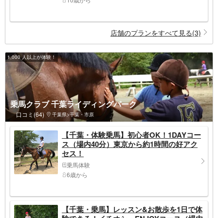
店舗のプランをすべて見る(3)
1,000 人以上が体験！
乗馬クラブ 千葉ライディングパーク
口コミ(64)
千葉県>千葉・市原
【千葉・体験乗馬】初心者OK！1DAYコー
ス（場内40分）東京から約1時間の好アク
セス！
乗馬体験
6歳から
【千葉・乗馬】レッスン&お散歩を1日で体