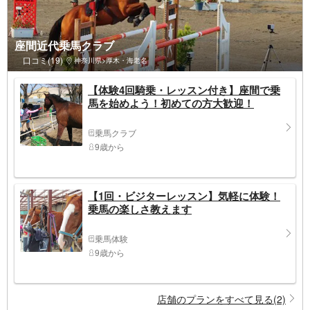
座間近代乗馬クラブ
口コミ(19)
神奈川県>厚木・海老名
【体験4回騎乗・レッスン付き】座間で乗
馬を始めよう！初めての方大歓迎！
乗馬クラブ
9歳から
【1回・ビジターレッスン】気軽に体験！
乗馬の楽しさ教えます
乗馬体験
9歳から
店舗のプランをすべて見る(2)