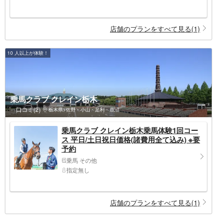
店舗のプランをすべて見る(1)
10 人以上が体験！
乗馬クラブ クレイン栃木
口コミ(2)
栃木県>佐野・小山・足利・鹿沼
乗馬クラブ クレイン栃木乗馬体験1回コー
ス 平日/土日祝日価格(諸費用全て込み) ※要
予約
乗馬 その他
指定無し
店舗のプランをすべて見る(1)