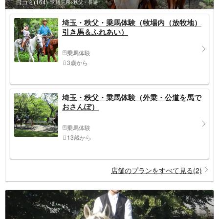
口コミ(164)
埼玉県>秩父・長瀞
埼玉・秩父・乗馬体験（牧場内（放牧地）
引き馬＆ふれあい）
乗馬体験
3歳から
埼玉・秩父・乗馬体験（外乗・公道を馬で
おさんぽ）
乗馬体験
13歳から
店舗のプランをすべて見る(2)