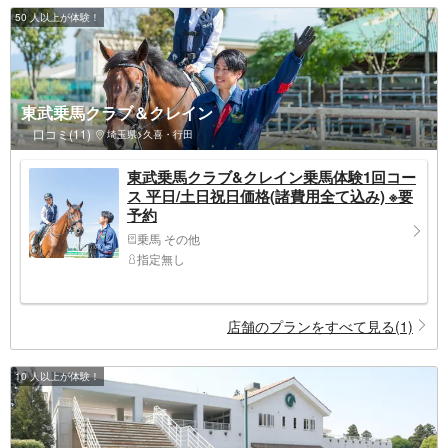
50 人以上が体験！
東武乗馬クラブ＆クレイン
口コミ(11)
埼玉県>久喜・行田
東武乗馬クラブ&クレイン乗馬体験1回コー
ス 平日/土日祝日価格(諸費用全て込み) ※要
予約
乗馬 その他
指定無し
店舗のプランをすべて見る(1)
10 人以上が体験！