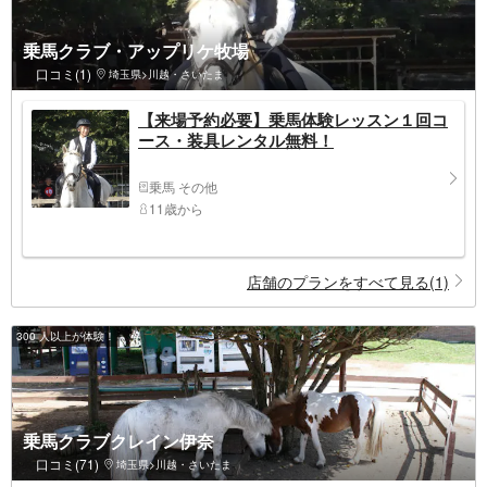
乗馬クラブ・アップリケ牧場
口コミ(1)
埼玉県>川越・さいたま
【来場予約必要】乗馬体験レッスン１回コ
ース・装具レンタル無料！
乗馬 その他
11歳から
店舗のプランをすべて見る(1)
300 人以上が体験！
乗馬クラブクレイン伊奈
口コミ(71)
埼玉県>川越・さいたま