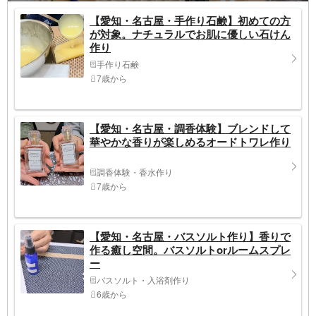
【愛知・名古屋・手作り石鹸】初めての方
が対象。ナチュラルでお肌に優しい石けん
作り
手作り石鹸
7歳から
【愛知・名古屋・調香体験】ブレンドして
華やかな香りが楽しめるオードトワレ作り
調香体験・香水作り
7歳から
【愛知・名古屋・バスソルト作り】香りで
作る癒し空間。バスソルトorルームスプレ
ー
バスソルト・入浴剤作り
6歳から