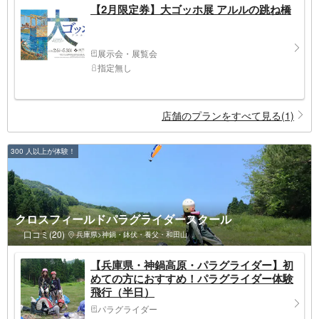
【2月限定券】大ゴッホ展 アルルの跳ね橋
展示会・展覧会
指定無し
店舗のプランをすべて見る(1)
300 人以上が体験！
クロスフィールドパラグライダースクール
口コミ(20)
兵庫県>神鍋・鉢伏・養父・和田山
【兵庫県・神鍋高原・パラグライダー】初
めての方におすすめ！パラグライダー体験
飛行（半日）
パラグライダー