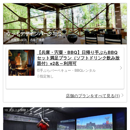
ウッドデザインパーク与位
兵庫県>姫路・赤穂・播磨
【兵庫・宍粟・BBQ】日帰り手ぶらBBQ
セット満足プラン（ソフトドリンク飲み放
題付）※2名～利用可
手ぶらバーベキュー・BBQレンタル
指定無し
店舗のプランをすべて見る(1)
10 人以上が体験！