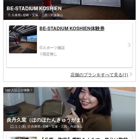
BE-STADIUM KOSHIEN
兵庫県>尼崎・宝塚・三田・丹波篠山
BE-STADIUM KOSHIEN体験券
スポーツ施設
指定無し
店舗のプランをすべて見る(1)
100 人以上が体験！
炎丹久窯（ほのほたんきゅうがま）
口コミ(8)
兵庫県>尼崎・宝塚・三田・丹波篠山