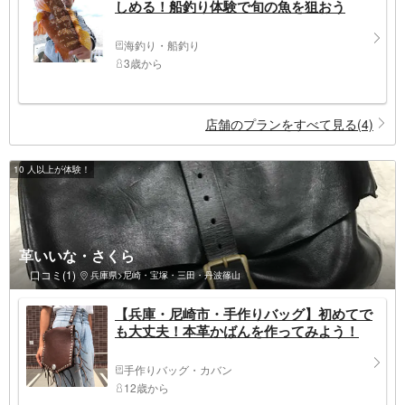
しめる！船釣り体験で旬の魚を狙おう
海釣り・船釣り
3歳から
店舗のプランをすべて見る(4)
10 人以上が体験！
革いいな・さくら
口コミ(1)
兵庫県>尼崎・宝塚・三田・丹波篠山
【兵庫・尼崎市・手作りバッグ】初めてで
も大丈夫！本革かばんを作ってみよう！
手作りバッグ・カバン
12歳から