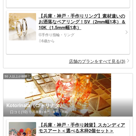
【兵庫・神戸・手作りリング】素材違いの
お洒落なペアリング！SV（2mm幅1本）＆
10K（1.5mm幅1本）
手作り指輪・リング
6歳から
店舗のプランをすべて見る(3)
50 人以上が体験！
Kotorinata（コトリナタ）
口コミ(10)
兵庫県>神戸・有馬・明石
【兵庫・神戸・手作り雑貨】スカンディア
モスアート＜選べる木枠2個セット＞