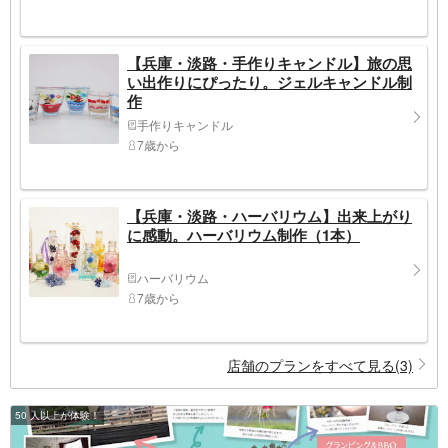
【兵庫・淡路・手作りキャンドル】旅の思
い出作りにぴったり。ジェルキャンドル制
作
手作りキャンドル
7歳から
【兵庫・淡路・ハーバリウム】出来上がり
に感動。ハーバリウム制作（1本）
ハーバリウム
7歳から
店舗のプランをすべて見る(3)
50 人以上が体験！