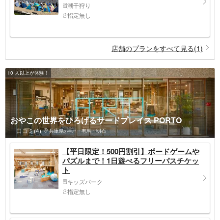
潮干狩り
指定無し
店舗のプランをすべて見る(1)
10 人以上が体験！
おやこの世界をひろげるサードプレイス PORTO
口コミ(4)
兵庫県>神戸・有馬・明石
【平日限定！500円割引】ボードゲームや
パズルまで！1日遊べるフリーパスチケッ
ト
キッズパーク
指定無し