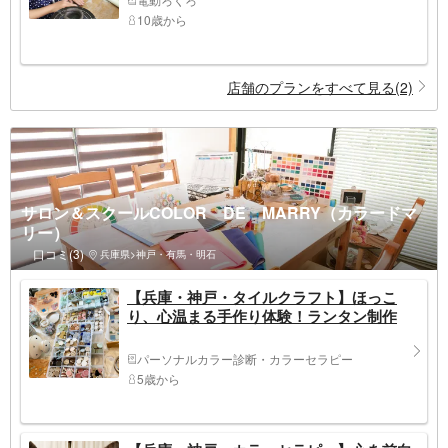
10歳から
店舗のプランをすべて見る(2)
サロン＆スクールCOLOR DE MARRY（カラードマ
リー）
口コミ(3)
兵庫県>神戸・有馬・明石
【兵庫・神戸・タイルクラフト】ほっこ
り、心温まる手作り体験！ランタン制作
パーソナルカラー診断・カラーセラピー
5歳から