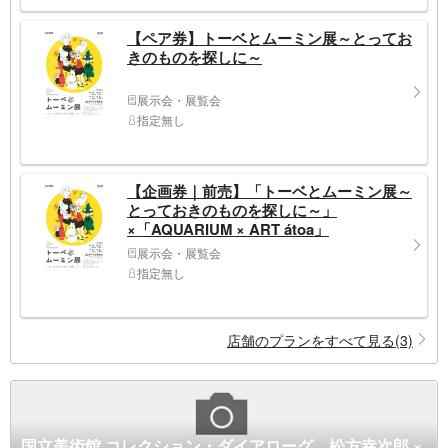
【ペア券】トーベとムーミン展～とってお
きのものを探しに～
展示会・展覧会
指定無し
【企画券｜前売】「トーベとムーミン展～
とっておきのものを探しに～」
×「AQUARIUM × ART átoa」
展示会・展覧会
指定無し
店舗のプランをすべて見る(3)
国立美術館 コレクション・ダイアローグ 松方幸次郎 ×