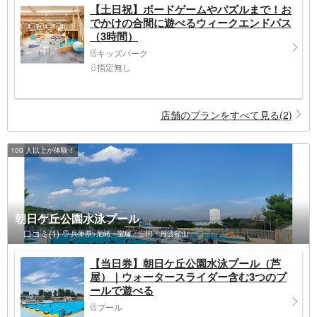
【土日祝】ボードゲームやパズルまで！お
でかけの合間に遊べるウィークエンドパス
（3時間）
キッズパーク
指定無し
店舗のプランをすべて見る(2)
100 人以上が体験！
朝日ケ丘公園水泳プール
口コミ(1)
兵庫県>尼崎・宝塚・三田・丹波篠山
【当日券】朝日ケ丘公園水泳プール（芦
屋）｜ウォータースライダー含む3つのプ
ールで遊べる
プール