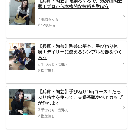
【兵庫・陶芸】電動ろくろで、気分は陶芸
家！プロから本格的な技術を学ぼう
電動ろくろ
12歳から
【兵庫・陶芸】陶芸の基本、手びねり体
験！デイリーに使えるシンプルな器をつく
ろう
手びねり・型取り
指定無し
【兵庫・陶芸】手びねり1kgコース！たっ
ぷり粘土を使って、夫婦茶碗やペアカップ
が作れます
手びねり・型取り
指定無し