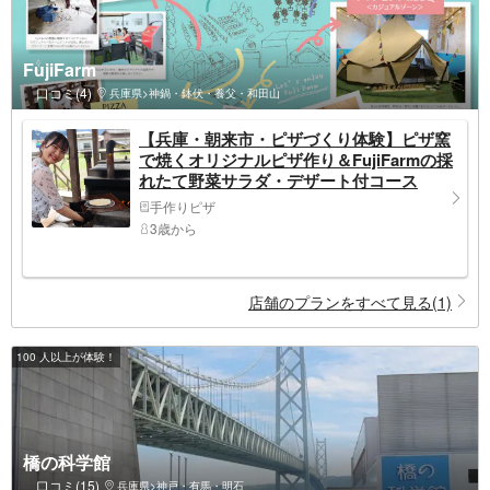
FujiFarm
口コミ(4)
兵庫県>神鍋・鉢伏・養父・和田山
【兵庫・朝来市・ピザづくり体験】ピザ窯
で焼くオリジナルピザ作り＆FujiFarmの採
れたて野菜サラダ・デザート付コース
手作りピザ
3歳から
店舗のプランをすべて見る(1)
100 人以上が体験！
橋の科学館
口コミ(15)
兵庫県>神戸・有馬・明石