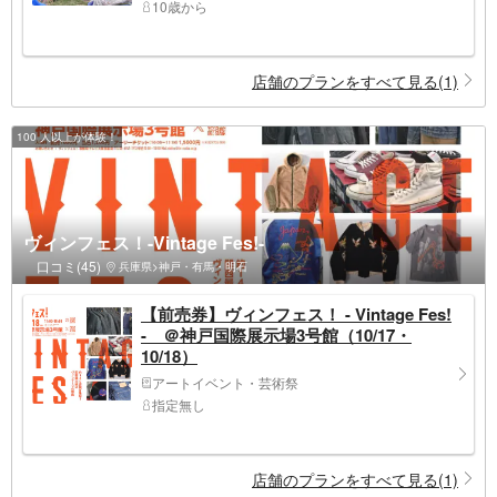
10歳から
店舗のプランをすべて見る(1)
100 人以上が体験！
ヴィンフェス！-Vintage Fes!-
口コミ(45)
兵庫県>神戸・有馬・明石
【前売券】ヴィンフェス！ - Vintage Fes!
- ＠神戸国際展示場3号館（10/17・
10/18）
アートイベント・芸術祭
指定無し
店舗のプランをすべて見る(1)