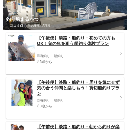
釣り船まるかつ
口コミ(31)
兵庫県>淡路島
【午後便】淡路・船釣り・初めての方も
OK！旬の魚を狙う船釣り体験プラン
海釣り・船釣り
3歳から
【午後便】淡路・船釣り・周りを気にせず
気の合う仲間と楽しもう！貸切船釣りプラ
ン
海釣り・船釣り
3歳から
【午前便】淡路・船釣り・朝から釣りが楽