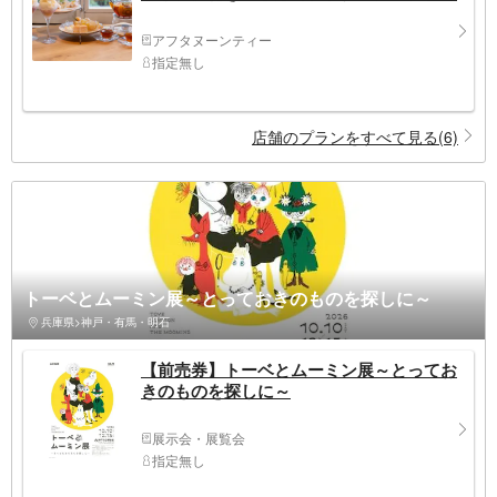
アフタヌーンティー
指定無し
店舗のプランをすべて見る(6)
トーベとムーミン展～とっておきのものを探しに～
兵庫県>神戸・有馬・明石
【前売券】トーベとムーミン展～とってお
きのものを探しに～
展示会・展覧会
指定無し