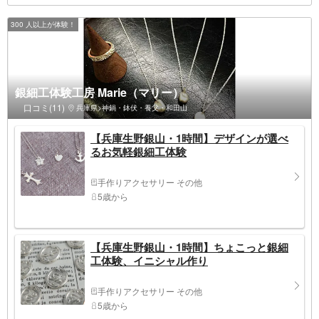
300 人以上が体験！
銀細工体験工房 Marie（マリー）
口コミ(11)
兵庫県>神鍋・鉢伏・養父・和田山
【兵庫生野銀山・1時間】デザインが選べ
るお気軽銀細工体験
手作りアクセサリー その他
5歳から
【兵庫生野銀山・1時間】ちょこっと銀細
工体験、イニシャル作り
手作りアクセサリー その他
5歳から