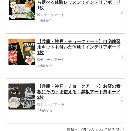
ら選べる体験レッスン！インテリアボード
1枚
チョークアート
4歳から
【兵庫・神戸・チョークアート】自宅練習
用キットも付いた体験！インテリアボード
1枚
チョークアート
4歳から
【兵庫・神戸・チョークアート】お店の看
板にそのまま使える！黒板アート風ボード
2枚
チョークアート
6歳から
店舗のプランをすべて見る(3)