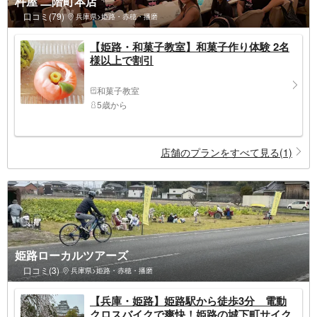
杵屋 二階町本店
口コミ(79)
兵庫県>姫路・赤穂・播磨
【姫路・和菓子教室】和菓子作り体験 2名
様以上で割引
和菓子教室
5歳から
店舗のプランをすべて見る(1)
姫路ローカルツアーズ
口コミ(3)
兵庫県>姫路・赤穂・播磨
【兵庫・姫路】姫路駅から徒歩3分 電動
クロスバイクで爽快！姫路の城下町サイク