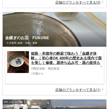
店舗のプランをすべて見る(3)
金継ぎのお店 FUKUNE
兵庫県>姫路・赤穂・播磨
姫路・本徳寺の静寂で味わう「金継ぎ体
験」｜初心者OK 400年の歴史ある境内で器
を美しく修復。器持ち込み可・器の提供も
あり。
陶芸体験・陶芸教室
6歳から
店舗のプランをすべて見る(1)
300 人以上が体験！