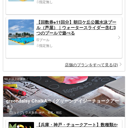
指定無し
【回数券※11回分】朝日ケ丘公園水泳プー
ル（芦屋）｜ウォータースライダー含む3
つのプールで遊べる
プール
指定無し
店舗のプランをすべて見る(2)
50 人以上が体験！
greendaisy ChalkArt（グリーンデイジーチョークアー
ト）
口コミ(7)
兵庫県>神戸・有馬・明石
【兵庫・神戸・チョークアート】数種類か