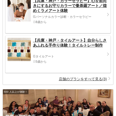
【兵庫・神戸・カラーセラピー】心を前向
きにするお守りカラーで曼荼羅アート／煌
めくラメアート体験
パーソナルカラー診断・カラーセラピー
8歳から
【兵庫・神戸・タイルアート】自分らしさ
あふれる手作り体験！タイルトレー制作
タイルアート
5歳から
店舗のプランをすべて見る(3)
500 人以上が体験！