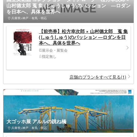
山村德太郎 蒐 集 (しゅうしゅう)のパッション ―ロダン
を日本へ、具体を世界へ
兵庫県>神戸・有馬・明石
【前売券】松方幸次郎 × 山村德太郎 蒐 集
(しゅうしゅう)のパッション ―ロダンを日
本へ、具体を世界へ
展示会・展覧会
指定無し
店舗のプランをすべて見る(1)
大ゴッホ展 アルルの跳ね橋
兵庫県>神戸・有馬・明石