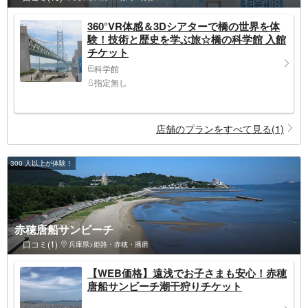
360°VR体感＆3Dシアターで橋の世界を体
験！技術と歴史を学ぶ旅☆橋の科学館 入館
チケット
科学館
指定無し
店舗のプランをすべて見る(1)
300 人以上が体験！
赤穂唐船サンビーチ
口コミ(1)
兵庫県>姫路・赤穂・播磨
【WEB価格】遠浅でお子さまも安心！赤穂
唐船サンビーチ潮干狩りチケット