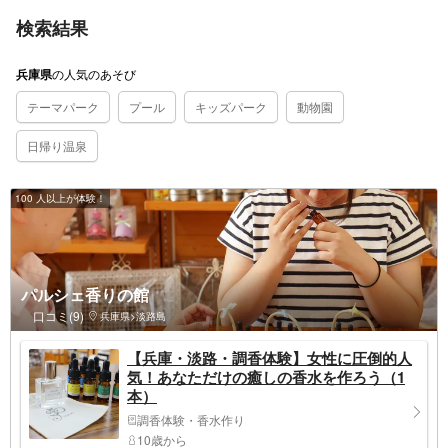
検索結果
の
人気のあそび
兵庫県
テーマパーク
プール
キッズパーク
動物園
日帰り温泉
100 人以上が体験！
パルシェ香りの館
口コミ(9)
兵庫県>淡路島
【兵庫・淡路・調香体験】女性に圧倒的人
気！あなただけの癒しの香水を作ろう（1
本）
調香体験・香水作り
10歳から