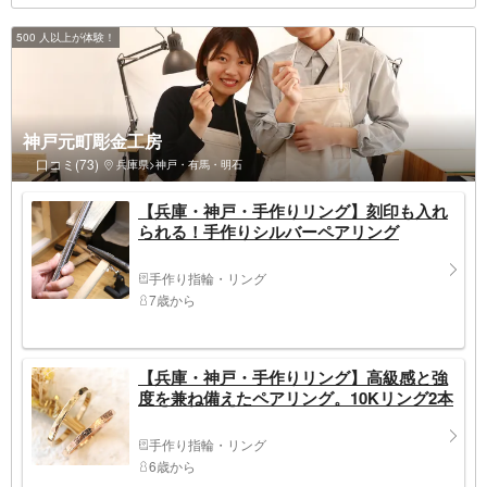
500 人以上が体験！
神戸元町彫金工房
口コミ(73)
兵庫県>神戸・有馬・明石
【兵庫・神戸・手作りリング】刻印も入れ
られる！手作りシルバーペアリング
手作り指輪・リング
7歳から
【兵庫・神戸・手作りリング】高級感と強
度を兼ね備えたペアリング。10Kリング2本
手作り指輪・リング
6歳から