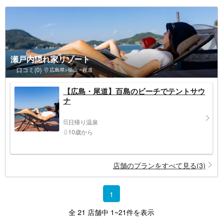
瀬戸内隠れ家リゾート
口コミ(0)
広島県>福山・尾道
【広島・尾道】百島のビーチでテントサウ
ナ
日帰り温泉
10歳から
店舗のプランをすべて見る(3)
1
全 21 店舗中 1~21件を表示