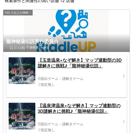
検索条件と関連性の高い店舗 12 店舗
100 人以上が体験！
龍神秘湯伝説実行委員会
口コミ(4)
静岡県>中伊豆
【玉造温泉×なぞ解き】マップ連動型の3D
謎解きに挑戦♪「龍神秘湯伝説」
脱出ゲーム・謎解きゲーム
指定無し
【温泉津温泉×なぞ解き】マップ連動型の
3D謎解きに挑戦♪「龍神秘湯伝説」
脱出ゲーム・謎解きゲーム
指定無し