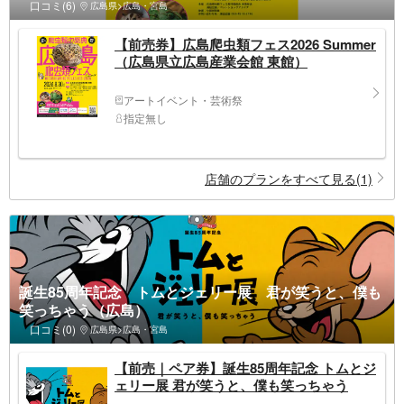
口コミ(6)
広島県>広島・宮島
【前売券】広島爬虫類フェス2026 Summer
（広島県立広島産業会館 東館）
アートイベント・芸術祭
指定無し
店舗のプランをすべて見る(1)
誕生85周年記念 トムとジェリー展 君が笑うと、僕も
笑っちゃう（広島）
口コミ(0)
広島県>広島・宮島
【前売｜ペア券】誕生85周年記念 トムとジ
ェリー展 君が笑うと、僕も笑っちゃう