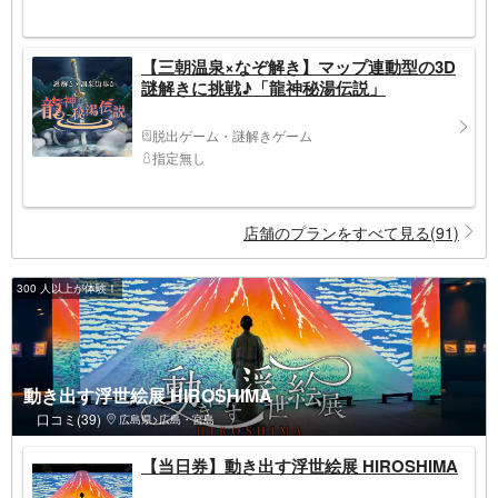
【三朝温泉×なぞ解き】マップ連動型の3D
謎解きに挑戦♪「龍神秘湯伝説」
脱出ゲーム・謎解きゲーム
指定無し
店舗のプランをすべて見る(91)
300 人以上が体験！
動き出す浮世絵展 HIROSHIMA
口コミ(39)
広島県>広島・宮島
【当日券】動き出す浮世絵展 HIROSHIMA