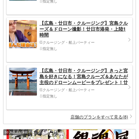
指定無し
【広島・廿日市・クルージング】宮島クル
ーズ＆ドローン撮影！廿日市港発・上陸1
時間
クルージング・船上パーティー
指定無し
【広島・廿日市・クルージング】きっと宮
島を好きになる！宮島クルーズ＆あなたが
主役のドローンムービーをプレゼント！廿
日市港発・上陸3時間
クルージング・船上パーティー
指定無し
店舗のプランをすべて見る(8)
50 人以上が体験！