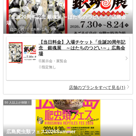
「生誕20周年記念 銀魂展 ～はたちのつどい～」広島会
場
口コミ(5)
広島県>広島・宮島
【当日料金】入場チケット「生誕20周年記
念 銀魂展 ～はたちのつどい～」広島会
場
展示会・展覧会
指定無し
店舗のプランをすべて見る(1)
50 人以上が体験！
広島爬虫類フェス2026Summer