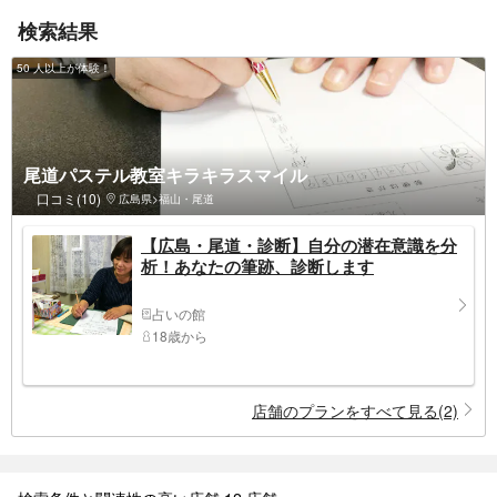
検索結果
50 人以上が体験！
尾道パステル教室キラキラスマイル
口コミ(10)
広島県>福山・尾道
【広島・尾道・診断】自分の潜在意識を分
析！あなたの筆跡、診断します
占いの館
18歳から
店舗のプランをすべて見る(2)