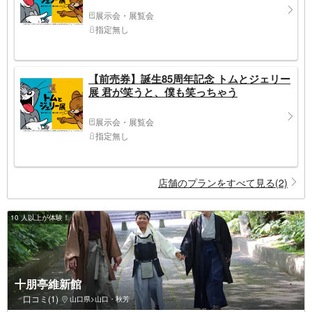
展示会・展覧会
指定無し
【前売券】誕生85周年記念 トムとジェリー
展 君が笑うと、僕も笑っちゃう
展示会・展覧会
指定無し
店舗のプランをすべて見る(2)
10 人以上が体験！
十朋亭維新館
口コミ(1)
山口県>山口・秋芳