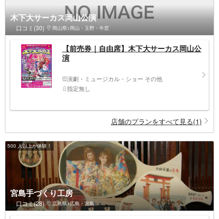
木下大サーカス岡山公演
口コミ(30)
岡山県>岡山・玉野・牛窓
【前売券｜自由席】木下大サーカス岡山公
演
演劇・ミュージカル・ショー その他
指定無し
店舗のプランをすべて見る(1)
500 人以上が体験！
宮島手づくり工房
口コミ(28)
広島県>広島・宮島