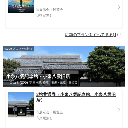
展示会・展覧会
指定無し
店舗のプランをすべて見る(1)
4,300 人以上が体験！
小泉八雲記念館・小泉八雲旧居
口コミ(205)
島根県>松江・安来・玉造・奥出雲
2館共通券（小泉八雲記念館、小泉八雲旧
居）
展示会・展覧会
指定無し