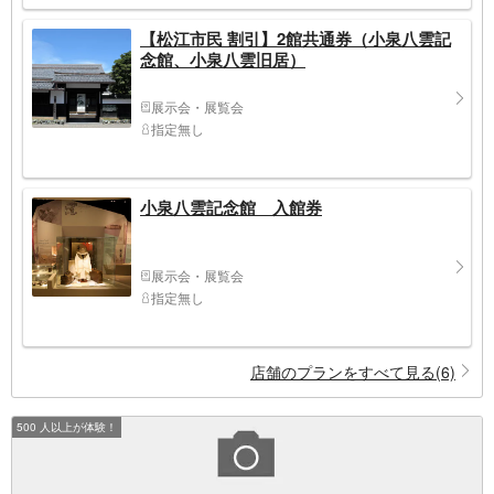
【松江市民 割引】2館共通券（小泉八雲記
念館、小泉八雲旧居）
展示会・展覧会
指定無し
小泉八雲記念館 入館券
展示会・展覧会
指定無し
店舗のプランをすべて見る(6)
500 人以上が体験！