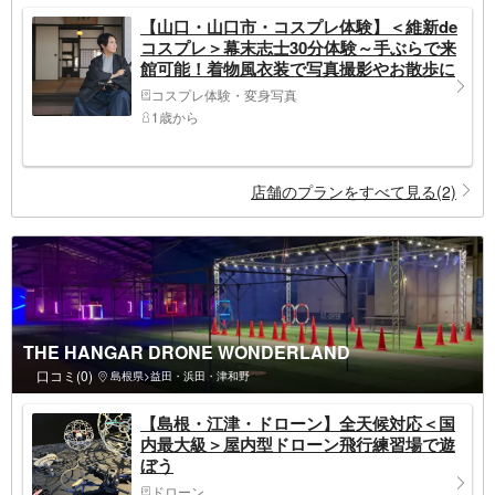
【山口・山口市・コスプレ体験】＜維新de
コスプレ＞幕末志士30分体験～手ぶらで来
館可能！着物風衣装で写真撮影やお散歩に
～
コスプレ体験・変身写真
1歳から
店舗のプランをすべて見る(2)
THE HANGAR DRONE WONDERLAND
口コミ(0)
島根県>益田・浜田・津和野
【島根・江津・ドローン】全天候対応＜国
内最大級＞屋内型ドローン飛行練習場で遊
ぼう
ドローン