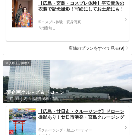
【広島・宮島・コスプレ体験】平安貴族の
衣装で記念撮影！写絵にしてお土産にも！
コスプレ体験・変身写真
指定無し
店舗のプランをすべて見る(9)
50 人以上が体験！
夢企画クル－ズ＆ドロ－ン
口コミ(12)
広島県>広島・宮島
【広島・廿日市・クルージング】ドローン
撮影あり！廿日市港発・宮島クルージング
クルージング・船上パーティー