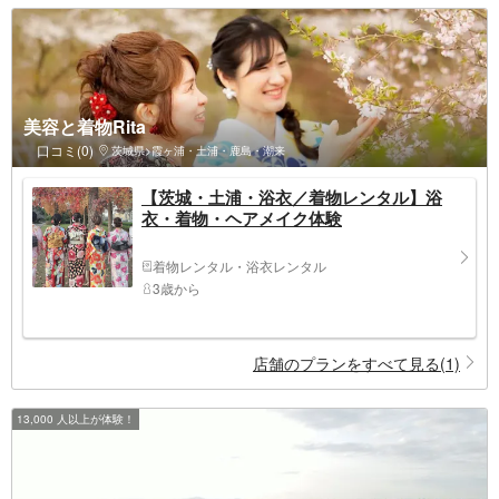
美容と着物Rita
口コミ(0)
茨城県>霞ヶ浦・土浦・鹿島・潮来
【茨城・土浦・浴衣／着物レンタル】浴
衣・着物・ヘアメイク体験
着物レンタル・浴衣レンタル
3歳から
店舗のプランをすべて見る(1)
13,000 人以上が体験！