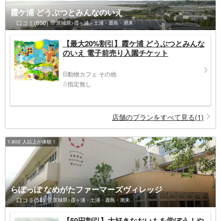
霞ケ浦 どうぶつとみんなのいえ
口コミ(800)
茨城県>霞ヶ浦・土浦・鹿島・潮来
【最大20%割引】霞ケ浦 どうぶつとみんな
のいえ 電子前売り入園チケット
動物カフェ その他
指定無し
店舗のプランをすべて見る(1)
1,800 人以上が体験！
らぽっぽ なめがたファーマーズヴィレッジ
口コミ(58)
茨城県>霞ヶ浦・土浦・鹿島・潮来
【50円割引】大好きなおいもを学ぼう！や