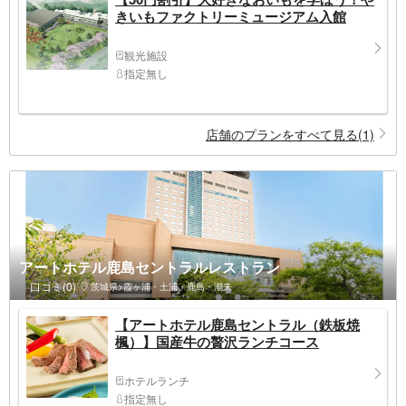
きいもファクトリーミュージアム入館
観光施設
指定無し
店舗のプランをすべて見る(1)
アートホテル鹿島セントラルレストラン
口コミ(0)
茨城県>霞ヶ浦・土浦・鹿島・潮来
【アートホテル鹿島セントラル（鉄板焼
楓）】国産牛の贅沢ランチコース
ホテルランチ
指定無し