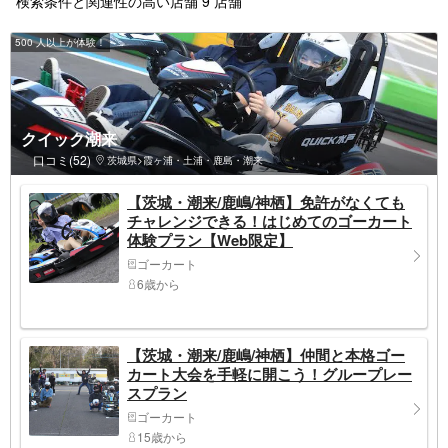
検索条件と関連性の高い店舗 9 店舗
500 人以上が体験！
クイック潮来
口コミ(52)
茨城県>霞ヶ浦・土浦・鹿島・潮来
【茨城・潮来/鹿嶋/神栖】免許がなくても
チャレンジできる！はじめてのゴーカート
体験プラン【Web限定】
ゴーカート
6歳から
【茨城・潮来/鹿嶋/神栖】仲間と本格ゴー
カート大会を手軽に開こう！グループレー
スプラン
ゴーカート
15歳から