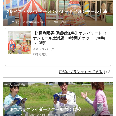
グレイス・リバティー オンパミード イオンモール土浦
店
口コミ(0)
茨城県>霞ヶ浦・土浦・鹿島・潮来
【1回利用券/保護者無料】オンパミード イ
オンモール土浦店 3時間チケット（10時
～13時）
キッズパーク
指定無し
店舗のプランをすべて見る(1)
100 人以上が体験！
こまちパラグライダースクール つくば校
口コミ(26)
茨城県>霞ヶ浦・土浦・鹿島・潮来