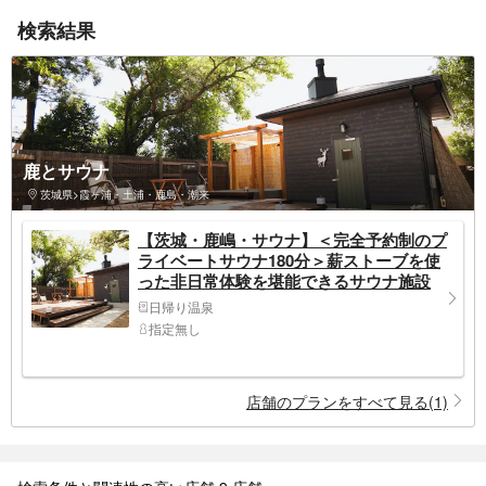
検索結果
鹿とサウナ
茨城県>霞ヶ浦・土浦・鹿島・潮来
【茨城・鹿嶋・サウナ】＜完全予約制のプ
ライベートサウナ180分＞薪ストーブを使
った非日常体験を堪能できるサウナ施設
日帰り温泉
指定無し
店舗のプランをすべて見る(1)