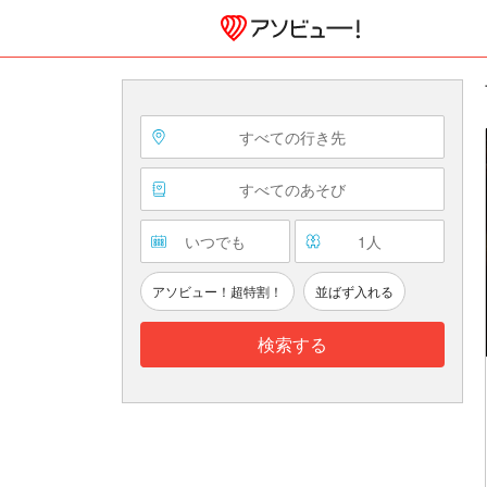
すべての行き先
すべてのあそび
いつでも
1
人
アソビュー！超特割！
並ばず入れる
検索する