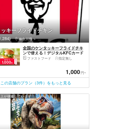
タッキーフライドチキン
,284)
神奈川県
西区（横浜市）・みなとみらい・桜木町
全国のケンタッキーフライドチキ
ンで使える！デジタルKFCカード
1,000円！
ファストフード
指定無し
1,000
円~
この店舗のプラン（3件）をもっと見る
 人以上が体験しています！