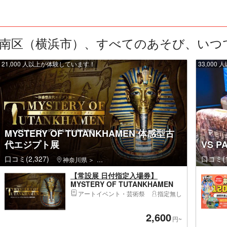
南区（横浜市）、すべてのあそび、いつでも
21,000 人以上が体験しています！
33,00
MYSTERY OF TUTANKHAMEN 体感型古
代エジプト展
VS 
口コミ(2,327)
口コミ(1
神奈川県
西区（横浜市）・みなとみらい・桜木町
【常設展 日付指定入場券】
MYSTERY OF TUTANKHAMEN
体感型古代エジプト展
アートイベント・芸術祭
指定無し
2,600
円~