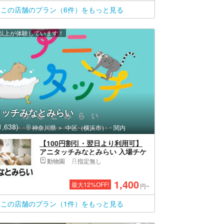
この店舗のプラン（6件）をもっと見る
0 人以上が体験しています！
タッチみなとみらい
,638)
神奈川県
中区（横浜市）・関内
【100円割引・翌日より利用可】
アニタッチみなとみらい 入場チケ
ット
動物園
指定無し
1,400
最大
12
%OFF!
円~
この店舗のプラン（1件）をもっと見る