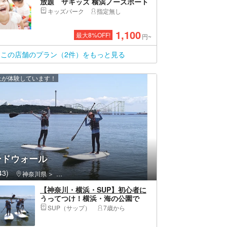
放題 ザキッズ 横浜ノースポート
モール店
キッズパーク
指定無し
1,100
最大
8
%OFF!
円~
この店舗のプラン（2件）をもっと見る
以上が体験しています！
ードウォール
3)
神奈川県
金沢区（横浜市）・八景島
【神奈川・横浜・SUP】初心者に
うってつけ！横浜・海の公園で
SUPを楽しもう
SUP（サップ）
7歳から