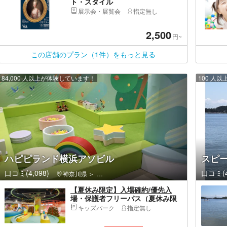
ト・スタイル
展示会・展覧会
指定無し
2,500
円~
この店舗のプラン（1件）をもっと見る
84,000 人以上が体験しています！
100 人
ハピピランド横浜アソビル
スピ
口コミ(4,098)
口コミ(4
神奈川県
西区（横浜市）・みなとみらい・桜木町
【夏休み限定】入場確約/優先入
場・保護者フリーパス（夏休み限
定こどもフリーパスをご購入の方
キッズパーク
指定無し
のみ）