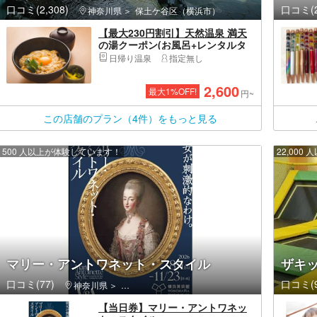
口コミ(2,308)
口コミ(2
神奈川県
保土ケ谷区（横浜市）
【最大230円割引】天然温泉 満天
の湯クーポン(お風呂+レンタルタ
オルセット+お食事＆ミニドリン
日帰り温泉
指定無し
ク)
2,600
最大
1
%OFF!
円~
この店舗のプラン（4件）をもっと見る
500 人以上が体験しています！
22,00
マリー・アントワネット・スタイル
ザキ
口コミ(77)
口コミ(9
神奈川県
西区（横浜市）・みなとみらい・桜木町
【当日券】マリー・アントワネッ