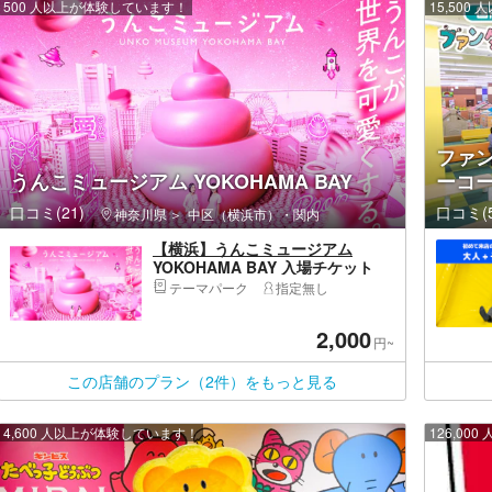
500 人以上が体験しています！
15,50
ファ
うんこミュージアム YOKOHAMA BAY
ーコー
口コミ(21)
口コミ(5
神奈川県
中区（横浜市）・関内
【横浜】うんこミュージアム
YOKOHAMA BAY 入場チケット
テーマパーク
指定無し
2,000
円~
この店舗のプラン（2件）をもっと見る
4,600 人以上が体験しています！
126,0