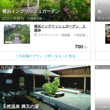
ヨコ
横浜イングリッシュガーデン
鑑～
口コミ(3,527)
口コミ(1
神奈川県
西区（横浜市）・みなとみらい・桜木町
横浜イングリッシュガーデン 入
園券
フラワーパーク・植物園
指定無し
700
円~
この店舗のプラン（1件）をもっと見る
16,000 人以上が体験しています！
50 人以
天然温泉 満天の湯
flo