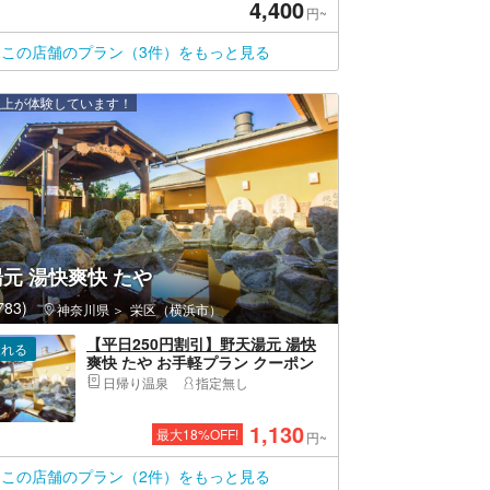
4,400
円~
この店舗のプラン（3件）をもっと見る
 人以上が体験しています！
元 湯快爽快 たや
83)
神奈川県
栄区（横浜市）
【平日250円割引】野天湯元 湯快
入れる
爽快 たや お手軽プラン クーポン
（入浴＋タオル）
日帰り温泉
指定無し
1,130
最大
18
%OFF!
円~
この店舗のプラン（2件）をもっと見る