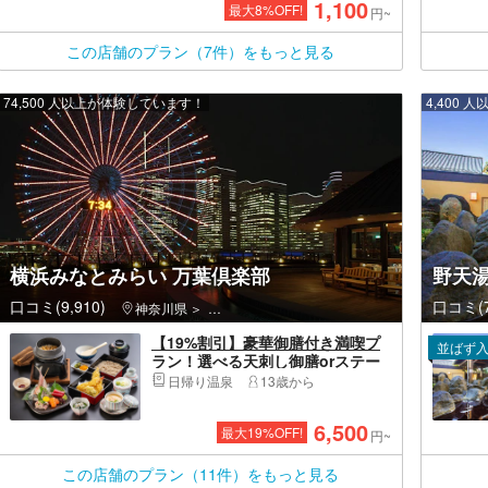
1,100
最大
8
%OFF!
円~
この店舗のプラン（7件）をもっと見る
74,500 人以上が体験しています！
4,400
横浜みなとみらい 万葉倶楽部
野天湯
口コミ(9,910)
口コミ(7
神奈川県
西区（横浜市）・みなとみらい・桜木町
【19%割引】豪華御膳付き満喫プ
並ばず
ラン！選べる天刺し御膳orステー
キ御膳＋ワンドリンク付き入館チ
日帰り温泉
13歳から
ケット
6,500
最大
19
%OFF!
円~
この店舗のプラン（11件）をもっと見る