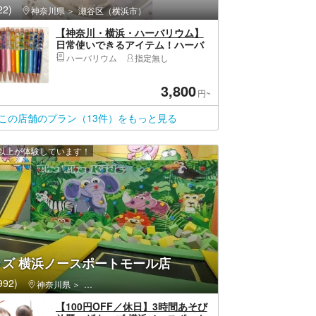
2)
神奈川県
瀬谷区（横浜市）
【神奈川・横浜・ハーバリウム】
日常使いできるアイテム！ハーバ
リウムボールペン（2本）
ハーバリウム
指定無し
3,800
円~
この店舗のプラン（13件）をもっと見る
0 人以上が体験しています！
ッズ 横浜ノースポートモール店
92)
神奈川県
都筑区（横浜市）・センター北
【100円OFF／休日】3時間あそび