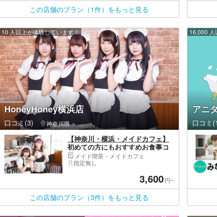
この店舗のプラン（1件）をもっと見る
10 人以上が体験しています！
16,00
HoneyHoney横浜店
アニ
口コミ(3)
口コミ(1
神奈川県
西区（横浜市）・みなとみらい・桜木町
【神奈川・横浜・メイドカフェ】
初めての方にもおすすめお食事コ
ース＜横浜駅西口徒歩6分＞メイド
メイド喫茶・メイドカフェ
カフェをお気軽に体験できます！
指定無し
3,600
円~
この店舗のプラン（3件）をもっと見る