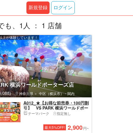
新規登録
ログイン
、1人 ： 1 店舗
0 人以上が体験しています！
PARK 横浜ワールドポーターズ店
,088)
神奈川県
中区（横浜市）・関内
A012_★【お得な前売券・100円割
引】 VS PARK 横浜ワールドポー
ターズ店
テーマパーク
指定無し
2,900
最大
5
%OFF!
円~