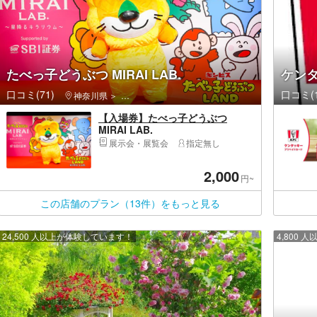
たべっ子どうぶつ MIRAI LAB.
ケン
口コミ(71)
口コミ(1
神奈川県
西区（横浜市）・みなとみらい・桜木町
【入場券】たべっ子どうぶつ
MIRAI LAB.
展示会・展覧会
指定無し
2,000
円~
この店舗のプラン（13件）をもっと見る
24,500 人以上が体験しています！
4,800