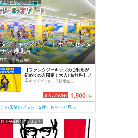
0 人以上が体験しています！
ンタジーキッズリゾート ホームセンタ
ナン 港北店
77)
神奈川県
都筑区（横浜市）・センター北
【ファンタジーキッズのご利用が
初めての方限定！大人1名無料】フ
ァンタジーキッズリゾート港北
キッズパーク
指定無し
（子ども1日遊び放題）
1,500
最大
50
%OFF!
円~
この店舗のプラン（2件）をもっと見る
00 人以上が体験しています！