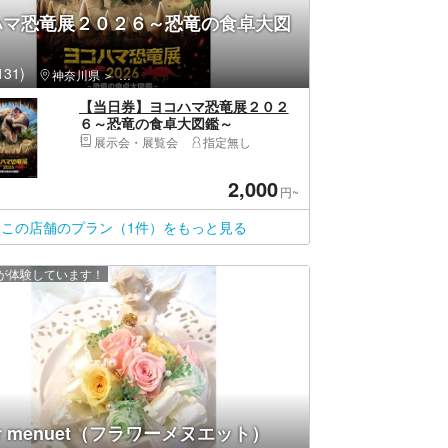
ハマ恐竜展２０２６～恐竜の食卓大図
31)
神奈川県
西区（横浜市）・みなとみらい・桜木町
【当日券】ヨコハマ恐竜展２０２
６～恐竜の食卓大図鑑～
展示会・展覧会
指定無し
2,000
円~
この店舗のプラン（1件）をもっと見る
上が体験しています！
wer menuet（フラワーメヌエット）