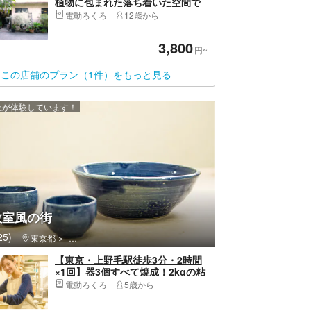
植物に包まれた落ち着いた空間で
陶芸体験＜初心者OK＞
電動ろくろ
12歳から
3,800
円~
この店舗のプラン（1件）をもっと見る
以上が体験しています！
教室風の街
5)
東京都
世田谷区・二子玉川・下北沢・三軒茶屋・駒沢公園・田園調布
【東京・上野毛駅徒歩3分・2時間
×1回】器3個すべて焼成！2kgの粘
土でお好きに陶芸体験
電動ろくろ
5歳から