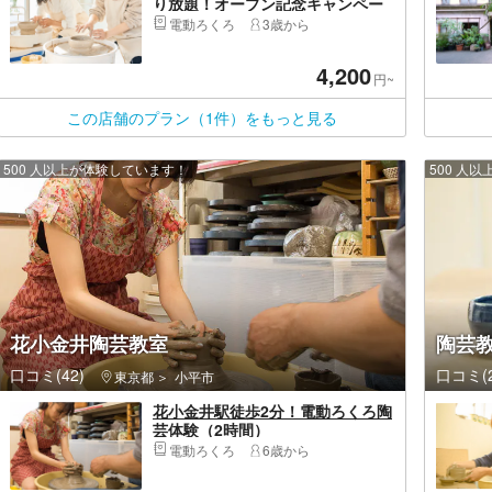
り放題！オープン記念キャンペー
ン実施中！
電動ろくろ
3歳から
4,200
円~
この店舗のプラン（1件）をもっと見る
500 人以上が体験しています！
500 人
花小金井陶芸教室
陶芸
口コミ(42)
口コミ(2
東京都
小平市
花小金井駅徒歩2分！電動ろくろ陶
芸体験（2時間）
電動ろくろ
6歳から