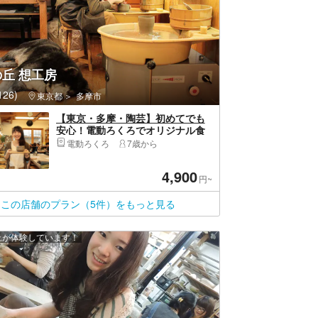
丘 想工房
26)
留
東京都
多摩市
【東京・多摩・陶芸】初めてでも
安心！電動ろくろでオリジナル食
器を作ろう
電動ろくろ
7歳から
4,900
円~
この店舗のプラン（5件）をもっと見る
以上が体験しています！