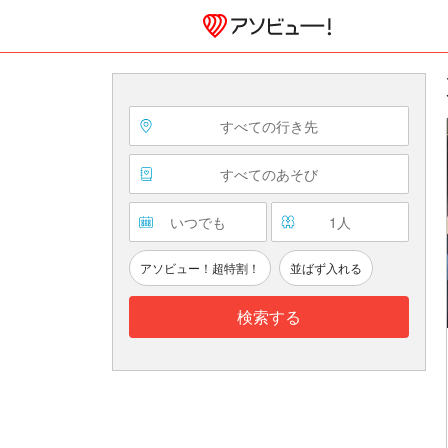
すべての行き先
すべてのあそび
いつでも
1
人
アソビュー！超特割！
並ばず入れる
検索する