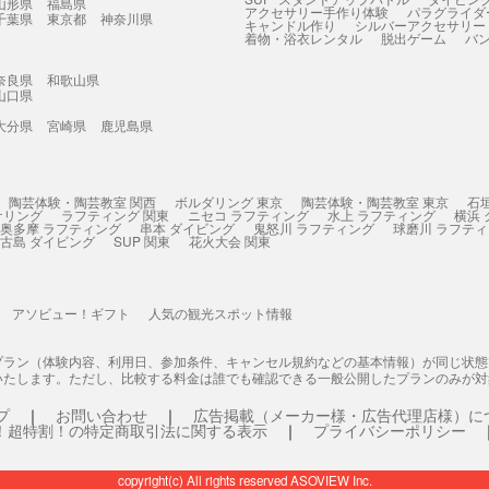
山形県
福島県
アクセサリー手作り体験
パラグライダ
千葉県
東京都
神奈川県
キャンドル作り
シルバーアクセサリー
着物・浴衣レンタル
脱出ゲーム
バ
奈良県
和歌山県
山口県
大分県
宮崎県
鹿児島県
陶芸体験・陶芸教室 関西
ボルダリング 東京
陶芸体験・陶芸教室 東京
石
ケリング
ラフティング 関東
ニセコ ラフティング
水上 ラフティング
横浜
奥多摩 ラフティング
串本 ダイビング
鬼怒川 ラフティング
球磨川 ラフテ
古島 ダイビング
SUP 関東
花火大会 関東
アソビュー！ギフト
人気の観光スポット情報
プラン（体験内容、利用日、参加条件、キャンセル規約などの基本情報）が同じ状
いたします。ただし、比較する料金は誰でも確認できる一般公開したプランのみが対
プ
お問い合わせ
広告掲載（メーカー様・広告代理店様）に
！超特割！の特定商取引法に関する表示
プライバシーポリシー
copyright(c) All rights reserved ASOVIEW Inc.