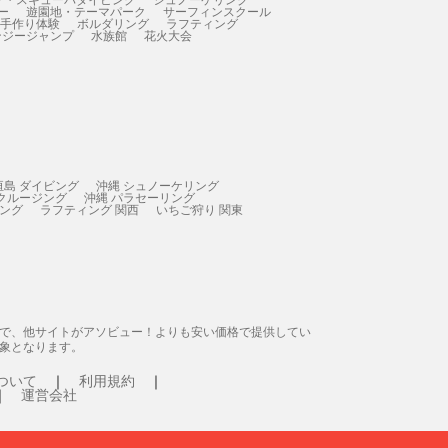
ー
遊園地・テーマパーク
サーフィンスクール
 手作り体験
ボルダリング
ラフティング
ンジージャンプ
水族館
花火大会
垣島 ダイビング
沖縄 シュノーケリング
 クルージング
沖縄 パラセーリング
ィング
ラフティング 関西
いちご狩り 関東
態で、他サイトがアソビュー！よりも安い価格で提供してい
象となります。
ついて
利用規約
運営会社