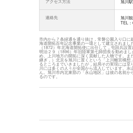
アクセス方法
旭川駅
連絡先
旭川観
TEL：0
市内から７条緑通を通り抜け，常磐公園入り口に
海道開拓百年記念事業の一環として建立されまし
（1872）年北海道開拓使に出仕して，屯田兵設置
明治２９（1896）年旧陸軍第七師団長を勤めま
め、上川地方の開拓に深く貢献した人物です。ま
継ぎ，）北京を旭川に置くという「上川離宮構想
るところまでいきましたが，結局その実現には至
川には多くの人々が全国から流入しています。永
ん。旭川市内北東部の「永山地区」は彼の名前か
るのです。