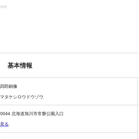
郎銅像
基本情報
四郎銅像
マタケシロウドウゾウ
0-0044 北海道旭川市常磐公園入口
見る