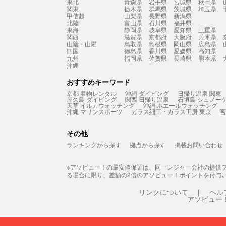
東北
青森県
岩手県
宮城県
秋田県
関東
栃木県
群馬県
茨城県
埼玉県
甲信越
山梨県
長野県
新潟県
北陸
富山県
石川県
福井県
東海
静岡県
岐阜県
愛知県
三重県
関西
滋賀県
京都府
大阪府
兵庫県
山陰・山陽
鳥取県
島根県
岡山県
広島県
四国
徳島県
香川県
愛媛県
高知県
九州
福岡県
佐賀県
長崎県
熊本県
沖縄
おすすめキーワード
京都 着物レンタル
沖縄 ダイビング
日帰り温泉 関東
屋久島 ダイビング
関西 日帰り温泉
石垣島 シュノー
天草 イルカウォッチング
沖縄 ホエールウォッチング
沖縄 マリンスポーツ
ガラス細工・ガラス工房 東京
宮
その他
ランキングから探す
拠点から探す
掲載お問い合わせ
※アソビュー！の最安値保証は、同一レジャー会社の提供
る場合に限り、差額の2倍のアソビュー！ポイントを付与
リンクについて
ヘル
アソビュー