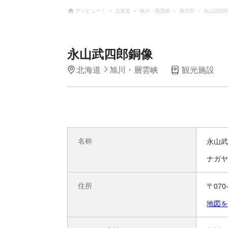
アソビュー！
北海道
旭川・層雲峡
旭川市
永山武四
永山武四郎銅像
北海道
旭川・層雲峡
観光施設
名称
永山武
ナガヤ
住所
〒07
地図を