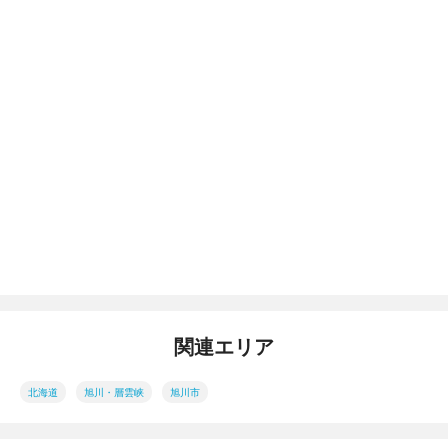
関連エリア
北海道
旭川・層雲峡
旭川市