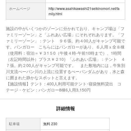
ホームページ
http://www.asahikawashi21seikinomori.net/fa
mily.html
施設の中がいくつかのゾーンに分かれており、キャンプ場は「フ
ァミリーゾーン」と「ふれあい広場」にそれぞれあります。「フ
ァミリーゾーン」：テント ９６張。約４00人がキャンプ可能で
す。バンガロー こちらにはバンガローがあり、６人用ｘ全８棟
｛使用料：宿泊＝￥３1５0（午後４時-午前10時まで）、1時間
（左記時間以外）プラス￥２10｝「ふれあい広場」：テント ４
７張。約２00人がキャンプ可能です。 また敷地内には，牛朱別
川支流ぺーパン川の上流に位置するぺーパンダムがあり，水と森
に囲まれた静かなスポットと言えます。
【施設情報】テント：400人利用可能テント･寝袋無料貸出 コ
テージ・ケビン：バンガロー8棟6人用3,150円
詳細情報
駐車場
無料 230