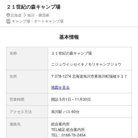
２１世紀の森キャンプ場
北海道
旭川・層雲峡
キャンプ場・オートキャンプ場
基本情報
名称
２１世紀の森キャンプ場
ニジュウイッセイキノモリキャンプジョウ
住所
〒078-1274 北海道旭川市東旭川町瑞穂９３７
地図を見る
営業時間
開設 5月1日～11月30日
アクセス方法
旭川駅 バス 60分
連絡先
総合案内所
TEL補足:総合案内所
TEL：0166-76-2454