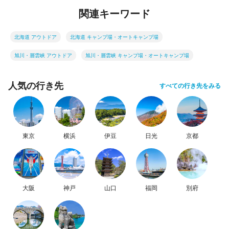
関連キーワード
北海道 アウトドア
北海道 キャンプ場・オートキャンプ場
旭川・層雲峡 アウトドア
旭川・層雲峡 キャンプ場・オートキャンプ場
人気の行き先
すべての行き先をみる
東京
横浜
伊豆
日光
京都
大阪
神戸
山口
福岡
別府