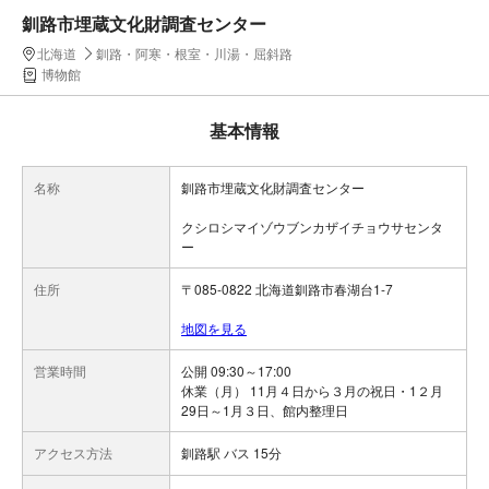
釧路市埋蔵文化財調査センター
北海道
釧路・阿寒・根室・川湯・屈斜路
博物館
基本情報
名称
釧路市埋蔵文化財調査センター
クシロシマイゾウブンカザイチョウサセンタ
ー
住所
〒085-0822 北海道釧路市春湖台1-7
地図を見る
営業時間
公開 09:30～17:00
休業（月） 11月４日から３月の祝日・1２月
29日～1月３日、館内整理日
アクセス方法
釧路駅 バス 15分