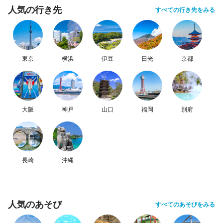
人気の行き先
すべての行き先をみる
東京
横浜
伊豆
日光
京都
大阪
神戸
山口
福岡
別府
長崎
沖縄
人気のあそび
すべてのあそびをみる