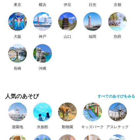
東京
横浜
伊豆
日光
京都
大阪
神戸
山口
福岡
別府
長崎
沖縄
人気のあそび
すべてのあそびをみる
遊園地
水族館
動物園
キッズパーク
アスレチック