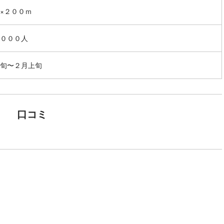
×２００ｍ
０００人
旬〜２月上旬
口コミ