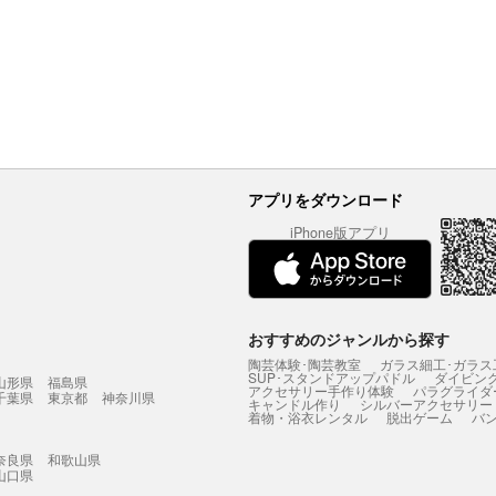
アプリをダウンロード
iPhone版アプリ
おすすめのジャンルから探す
陶芸体験･陶芸教室
ガラス細工･ガラス
SUP･スタンドアップパドル
ダイビン
山形県
福島県
アクセサリー手作り体験
パラグライダ
千葉県
東京都
神奈川県
キャンドル作り
シルバーアクセサリー
着物・浴衣レンタル
脱出ゲーム
バ
奈良県
和歌山県
山口県