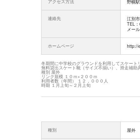
アクセス方法
野幌駅
連絡先
江別市
TEL：0
メール：s
ホームページ
http://
冬期間に中学校のグラウンドを利用してスケート
無料貸出スケート靴（サイズ不揃い）、滑走補助
種別 屋外
リンク規模 １０ｍ×２００ｍ
利用者数（年間） １２，０００人
時期 １月上旬～２月上旬
種別
屋外