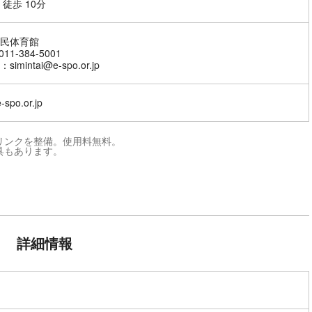
 徒歩 10分
民体育館
11-384-5001
imintai@e-spo.or.jp
e-spo.or.jp
リンクを整備。使用料無料。
具もあります。
詳細情報