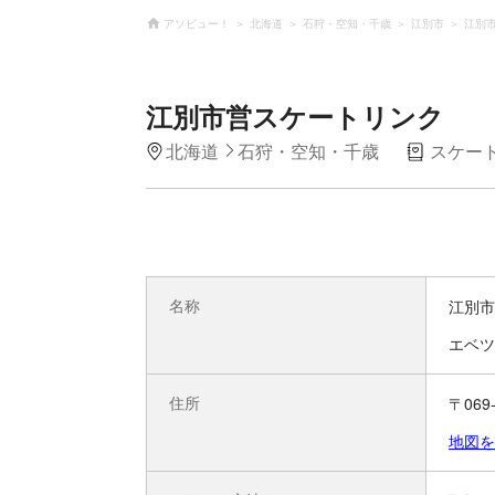
アソビュー！
北海道
石狩・空知・千歳
江別市
江別
江別市営スケートリンク
北海道
石狩・空知・千歳
スケー
名称
江別市
エベツ
住所
〒06
地図を