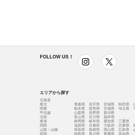
FOLLOW US！
instagram
x
エリアから探す
北海道
東北
青森県
岩手県
宮城県
秋田県
関東
栃木県
群馬県
茨城県
埼玉県
甲信越
山梨県
長野県
新潟県
北陸
富山県
石川県
福井県
東海
静岡県
岐阜県
愛知県
三重県
関西
滋賀県
京都府
大阪府
兵庫県
山陰・山陽
鳥取県
島根県
岡山県
広島県
四国
徳島県
香川県
愛媛県
高知県