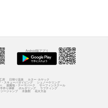
Android版アプリ
工房
日帰り温泉
カヌー･カヤック
グ・スキューバダイビング
シュノーケリング
ー
遊園地・テーマパーク
サーフィンスクール
 手作り体験
ボルダリング
ラフティング
ンジージャンプ
水族館
花火大会