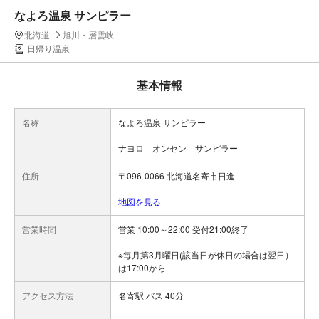
なよろ温泉 サンピラー
北海道
旭川・層雲峡
日帰り温泉
基本情報
名称
なよろ温泉 サンピラー
ナヨロ オンセン サンピラー
住所
〒096-0066 北海道名寄市日進
地図を見る
営業時間
営業 10:00～22:00 受付21:00終了
※毎月第3月曜日(該当日が休日の場合は翌日）
は17:00から
アクセス方法
名寄駅 バス 40分