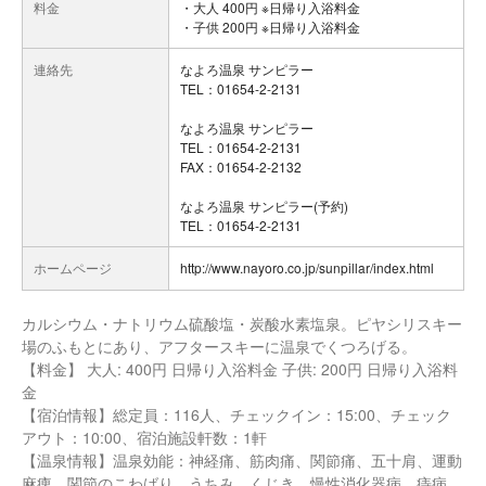
料金
・大人 400円 ※日帰り入浴料金
・子供 200円 ※日帰り入浴料金
連絡先
なよろ温泉 サンピラー
TEL：01654-2-2131
なよろ温泉 サンピラー
TEL：01654-2-2131
FAX：01654-2-2132
なよろ温泉 サンピラー(予約)
TEL：01654-2-2131
ホームページ
http://www.nayoro.co.jp/sunpillar/index.html
カルシウム・ナトリウム硫酸塩・炭酸水素塩泉。ピヤシリスキー
場のふもとにあり、アフタースキーに温泉でくつろげる。
【料金】 大人: 400円 日帰り入浴料金 子供: 200円 日帰り入浴料
金
【宿泊情報】総定員：116人、チェックイン：15:00、チェック
アウト：10:00、宿泊施設軒数：1軒
【温泉情報】温泉効能：神経痛、筋肉痛、関節痛、五十肩、運動
麻痺、関節のこわばり、うちみ、くじき、慢性消化器病、痔病、