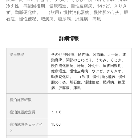
冷え性、病後回復期、健康増進、慢性皮膚病、やけど、きりき
ず、動脈硬化症。 （飲用）慢性消化器病、慢性胆のう炎、胆
石症、慢性便秘、肥満病、糖尿病、肝臓病、痛風
詳細情報
温泉効能
その他 神経痛、筋肉痛、関節痛、五十肩、運
動麻痺、関節のこわばり、うちみ、くじき、
慢性消化器病、痔病、冷え性、病後回復期、
健康増進、慢性皮膚病、やけど、きりきず、
動脈硬化症。 （飲用）慢性消化器病、慢性
胆のう炎、胆石症、慢性便秘、肥満病、糖尿
病、肝臓病、痛風
宿泊施設軒数
１
宿泊施設総定員
１１６
宿泊施設チェックイ
15:00
ン