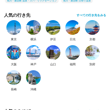
旭川・層雲峡 温泉・スパ・リラクゼーション
旭川・層雲峡 日帰り温泉
人気の行き先
すべての行き先をみる
東京
横浜
伊豆
日光
京都
大阪
神戸
山口
福岡
別府
長崎
沖縄