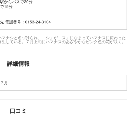
駅からバスで20分
で15分
 電話番号：0153-24-3104
ハマナシと名づけられ、「シ」が「ス」になまってハマナスに変わった
自生している。７月上旬にハマナスのあざやかなピンク色の花が咲く。
詳細情報
７月
口コミ