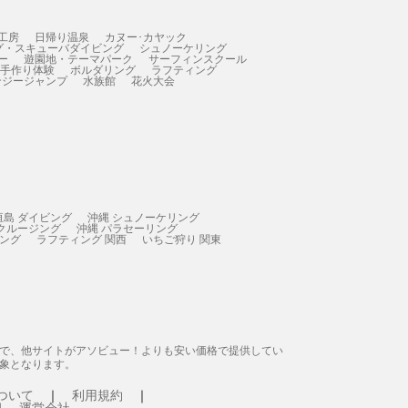
工房
日帰り温泉
カヌー･カヤック
グ・スキューバダイビング
シュノーケリング
ー
遊園地・テーマパーク
サーフィンスクール
 手作り体験
ボルダリング
ラフティング
ンジージャンプ
水族館
花火大会
垣島 ダイビング
沖縄 シュノーケリング
 クルージング
沖縄 パラセーリング
ィング
ラフティング 関西
いちご狩り 関東
態で、他サイトがアソビュー！よりも安い価格で提供してい
象となります。
ついて
利用規約
運営会社