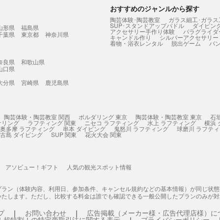
おすすめのジャンルから探す
陶芸体験･陶芸教室
ガラス細工･ガラス
SUP･スタンドアップパドル
ダイビン
山形県
福島県
アクセサリー手作り体験
パラグライダ
千葉県
東京都
神奈川県
キャンドル作り
シルバーアクセサリー
着物・浴衣レンタル
脱出ゲーム
バ
奈良県
和歌山県
山口県
大分県
宮崎県
鹿児島県
陶芸体験・陶芸教室 関西
ボルダリング 東京
陶芸体験・陶芸教室 東京
石
ケリング
ラフティング 関東
ニセコ ラフティング
水上 ラフティング
横浜
奥多摩 ラフティング
串本 ダイビング
鬼怒川 ラフティング
球磨川 ラフテ
古島 ダイビング
SUP 関東
花火大会 関東
アソビュー！ギフト
人気の観光スポット情報
プラン（体験内容、利用日、参加条件、キャンセル規約などの基本情報）が同じ状
いたします。ただし、比較する料金は誰でも確認できる一般公開したプランのみが対
プ
お問い合わせ
広告掲載（メーカー様・広告代理店様）に
！超特割！の特定商取引法に関する表示
プライバシーポリシー