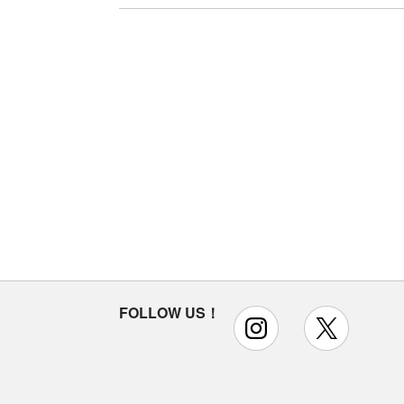
FOLLOW US！
instagram
x