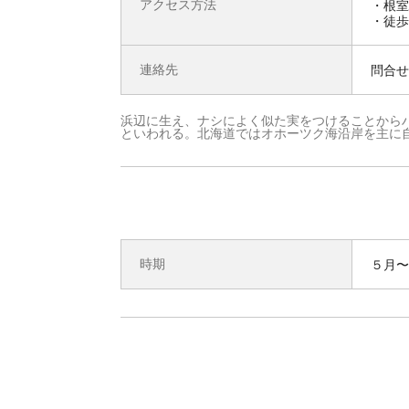
アクセス方法
・根室
・徒歩
連絡先
問合せ先
浜辺に生え、ナシによく似た実をつけることから
といわれる。北海道ではオホーツク海沿岸を主に
時期
５月〜