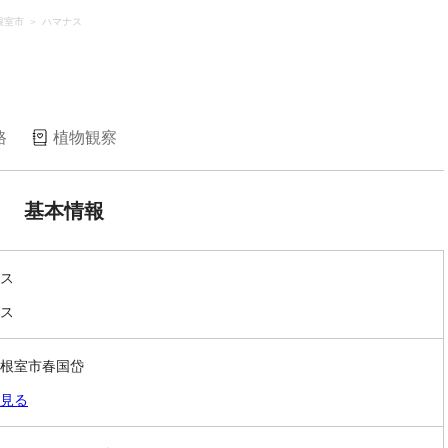
根室市
ハマナス
路
植物観察
基本情報
ス
ス
根室市春国岱
見る