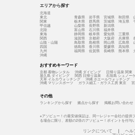
エリアから探す
北海道
東北
青森県
岩手県
宮城県
秋田県
関東
栃木県
群馬県
茨城県
埼玉県
甲信越
山梨県
長野県
新潟県
北陸
富山県
石川県
福井県
東海
静岡県
岐阜県
愛知県
三重県
関西
滋賀県
京都府
大阪府
兵庫県
山陰・山陽
鳥取県
島根県
岡山県
広島県
四国
徳島県
香川県
愛媛県
高知県
九州
福岡県
佐賀県
長崎県
熊本県
沖縄
おすすめキーワード
京都 着物レンタル
沖縄 ダイビング
日帰り温泉 関東
屋久島 ダイビング
関西 日帰り温泉
石垣島 シュノー
天草 イルカウォッチング
沖縄 ホエールウォッチング
沖縄 マリンスポーツ
ガラス細工・ガラス工房 東京
宮
その他
ランキングから探す
拠点から探す
掲載お問い合わせ
※アソビュー！の最安値保証は、同一レジャー会社の提供
る場合に限り、差額の2倍のアソビュー！ポイントを付与
リンクについて
ヘル
アソビュー