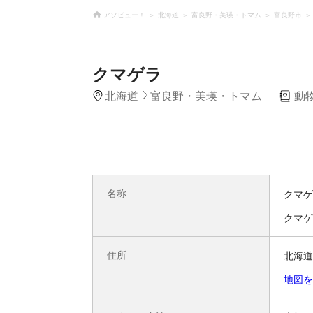
アソビュー！
北海道
富良野・美瑛・トマム
富良野市
クマゲラ
北海道
富良野・美瑛・トマム
動
名称
クマゲ
クマゲ
住所
北海道
地図を