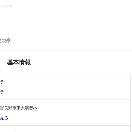
クマゲラ
物観察
基本情報
ラ
ラ
富良野市東大演習林
見る