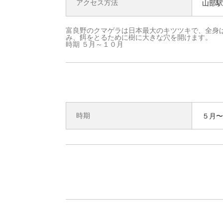
アクセス方法
山部駅
富良野のクマゲラは日本最大のキツツキで、全身
み、餌をとるために樹に大きな穴を開けます。
時期 ５月～１０月
時期
５月〜