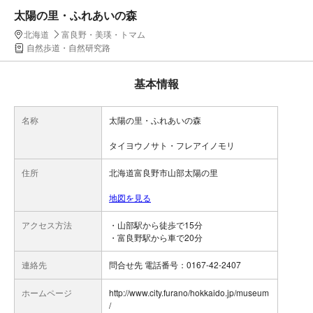
太陽の里・ふれあいの森
北海道
富良野・美瑛・トマム
自然歩道・自然研究路
基本情報
名称
太陽の里・ふれあいの森
タイヨウノサト・フレアイノモリ
住所
北海道富良野市山部太陽の里
地図を見る
アクセス方法
・山部駅から徒歩で15分
・富良野駅から車で20分
連絡先
問合せ先 電話番号：0167-42-2407
ホームページ
http://www.city.furano/hokkaido.jp/museum
/