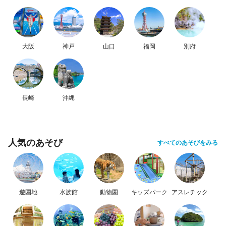
大阪
神戸
山口
福岡
別府
長崎
沖縄
人気のあそび
すべてのあそびをみる
遊園地
水族館
動物園
キッズパーク
アスレチック