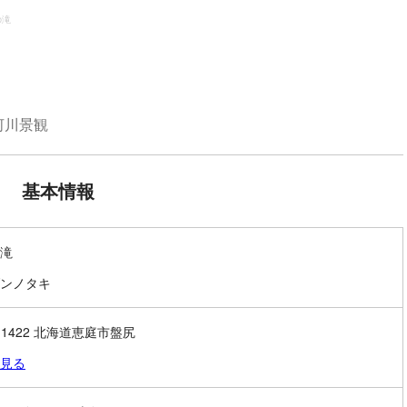
の滝
河川景観
基本情報
滝
ンノタキ
1-1422 北海道恵庭市盤尻
見る