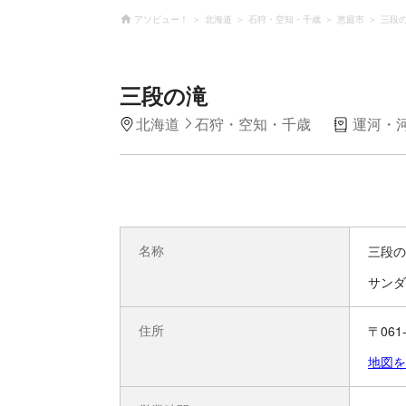
アソビュー！
北海道
石狩・空知・千歳
恵庭市
三段
三段の滝
北海道
石狩・空知・千歳
運河・
名称
三段の
サンダ
住所
〒06
地図を