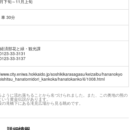
4月下旬～11月上旬
車 30分
経済部花と緑・観光課
123-33-3131
123-33-3137
//www.city.eniwa.hokkaido.jp/soshikikarasagasu/keizaibu/hananokyo
bishitsu_hanatomidori_kankoka/hanatokanko/6/1008.html
るように流れ落ちることから名づけられました。また、この奥地の熊の
という黄金伝説があります。
の滝橋下にある滝見広場から見る眺めです。
詳細情報