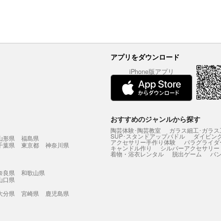
アプリをダウンロード
iPhone版アプリ
おすすめのジャンルから探す
陶芸体験･陶芸教室
ガラス細工･ガラス
SUP･スタンドアップパドル
ダイビン
山形県
福島県
アクセサリー手作り体験
パラグライダ
千葉県
東京都
神奈川県
キャンドル作り
シルバーアクセサリー
着物・浴衣レンタル
脱出ゲーム
バ
奈良県
和歌山県
山口県
大分県
宮崎県
鹿児島県