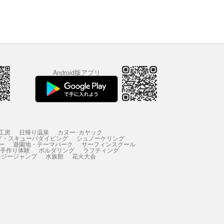
Android版アプリ
工房
日帰り温泉
カヌー･カヤック
グ・スキューバダイビング
シュノーケリング
ー
遊園地・テーマパーク
サーフィンスクール
 手作り体験
ボルダリング
ラフティング
ンジージャンプ
水族館
花火大会