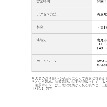
営業時間
開園 
アクセス方法
恵庭駅 
料金
・無料
連絡先
恵庭市
TEL：0
FAX：0
ホームページ
https:
tensei
その名の通り白い帯が三段になって恵庭渓谷を割
沢という沢地には源義経の財宝が埋蔵されている
絶景ポイントは三段の滝橋から見る眺めと、三段
【料金】 無料