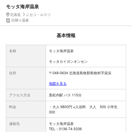
モッタ海岸温泉
北海道
ニセコ・ルスツ
日帰り温泉
基本情報
名称
モッタ海岸温泉
モッタカイガンオンセン
住所
〒048-0634 北海道島牧郡島牧村字栄浜
地図を見る
アクセス方法
黒松内駅 バス 115分
料金
・大人 9800円 ※入浴料 大人 500 小学生
300
連絡先
モッタ海岸温泉
TEL：0136-74-5336