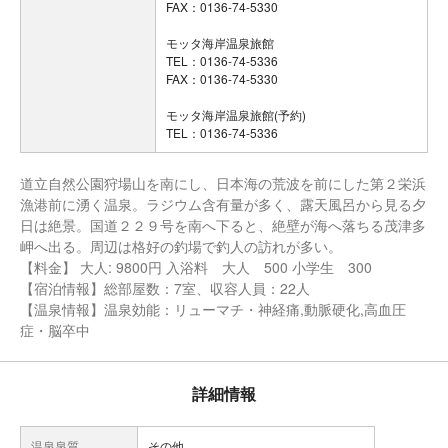
FAX：0136-74-5330
モッタ海岸温泉旅館
TEL：0136-74-5336
FAX：0136-74-5330
モッタ海岸温泉旅館(予約)
TEL：0136-74-5336
道立自然公園狩場山を南にし、日本海の荒波を前にした第２栄浜
漁港前に湧く温泉。ラジウム含有量が多く、露天風呂から見る夕
日は絶景。国道２２９号を南へ下ると、絶壁が海へ落ちる茂津多
岬へ出る。周辺は格好の釣場で釣人の訪れが多い。
【料金】 大人: 9800円 入浴料 大人 500 小学生 300
【宿泊情報】総部屋数：7室、収容人員：22人
【温泉情報】温泉効能：リューマチ・神経痛,動脈硬化,高血圧
症・脳卒中
詳細情報
温泉泉質
その他