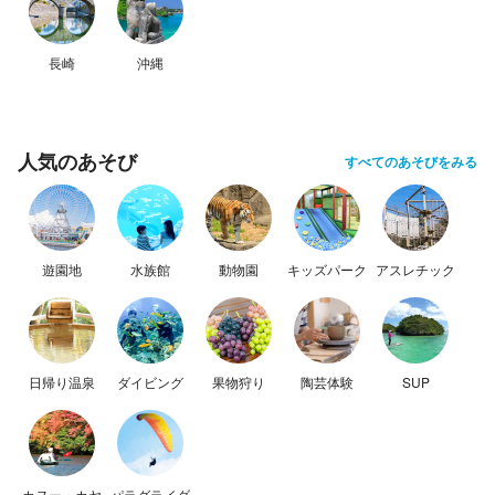
長崎
沖縄
人気のあそび
すべてのあそびをみる
遊園地
水族館
動物園
キッズパーク
アスレチック
日帰り温泉
ダイビング
果物狩り
陶芸体験
SUP
カヌー・カヤ
パラグライダ