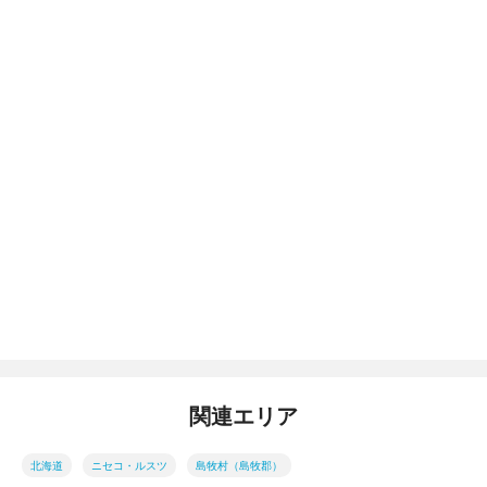
関連エリア
北海道
ニセコ・ルスツ
島牧村（島牧郡）