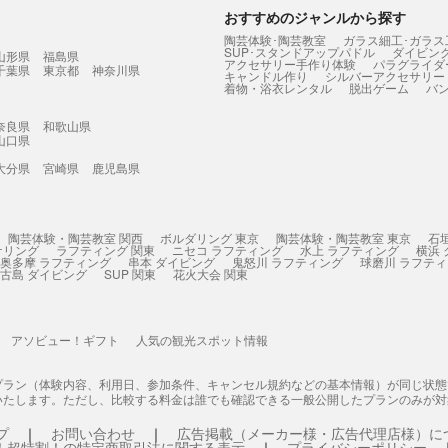
おすすめのジャンルから探す
陶芸体験･陶芸教室
ガラス細工･ガラス
SUP･スタンドアップパドル
ダイビン
山形県
福島県
アクセサリー手作り体験
パラグライダ
千葉県
東京都
神奈川県
キャンドル作り
シルバーアクセサリー
着物・浴衣レンタル
脱出ゲーム
バ
奈良県
和歌山県
山口県
大分県
宮崎県
鹿児島県
陶芸体験・陶芸教室 関西
ボルダリング 東京
陶芸体験・陶芸教室 東京
石
ケリング
ラフティング 関東
ニセコ ラフティング
水上 ラフティング
横浜
奥多摩 ラフティング
串本 ダイビング
鬼怒川 ラフティング
球磨川 ラフテ
古島 ダイビング
SUP 関東
花火大会 関東
アソビュー！ギフト
人気の観光スポット情報
プラン（体験内容、利用日、参加条件、キャンセル規約などの基本情報）が同じ状
いたします。ただし、比較する料金は誰でも確認できる一般公開したプランのみが対
プ
お問い合わせ
広告掲載（メーカー様・広告代理店様）に
！超特割！の特定商取引法に関する表示
プライバシーポリシー