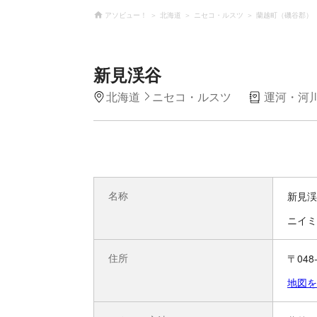
アソビュー！
北海道
ニセコ・ルスツ
蘭越町（磯谷郡）
新見渓谷
北海道
ニセコ・ルスツ
運河・河
名称
新見渓
ニイミ
住所
〒04
地図を