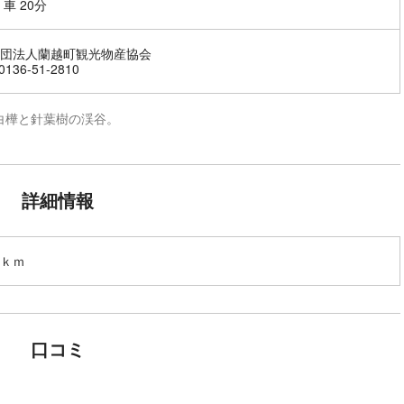
車 20分
団法人蘭越町観光物産協会
136-51-2810
白樺と針葉樹の渓谷。
詳細情報
ｋｍ
口コミ