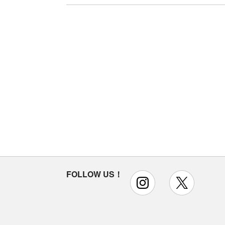
FOLLOW US！
instagram
x