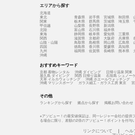
エリアから探す
北海道
東北
青森県
岩手県
宮城県
秋田県
関東
栃木県
群馬県
茨城県
埼玉県
甲信越
山梨県
長野県
新潟県
北陸
富山県
石川県
福井県
東海
静岡県
岐阜県
愛知県
三重県
関西
滋賀県
京都府
大阪府
兵庫県
山陰・山陽
鳥取県
島根県
岡山県
広島県
四国
徳島県
香川県
愛媛県
高知県
九州
福岡県
佐賀県
長崎県
熊本県
沖縄
おすすめキーワード
京都 着物レンタル
沖縄 ダイビング
日帰り温泉 関東
屋久島 ダイビング
関西 日帰り温泉
石垣島 シュノー
天草 イルカウォッチング
沖縄 ホエールウォッチング
沖縄 マリンスポーツ
ガラス細工・ガラス工房 東京
宮
その他
ランキングから探す
拠点から探す
掲載お問い合わせ
※アソビュー！の最安値保証は、同一レジャー会社の提供
る場合に限り、差額の2倍のアソビュー！ポイントを付与
リンクについて
ヘル
アソビュー