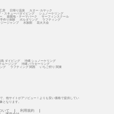
工房
日帰り温泉
カヌー･カヤック
グ・スキューバダイビング
シュノーケリング
ー
遊園地・テーマパーク
サーフィンスクール
 手作り体験
ボルダリング
ラフティング
ンジージャンプ
水族館
花火大会
垣島 ダイビング
沖縄 シュノーケリング
 クルージング
沖縄 パラセーリング
ィング
ラフティング 関西
いちご狩り 関東
態で、他サイトがアソビュー！よりも安い価格で提供してい
象となります。
ついて
利用規約
運営会社