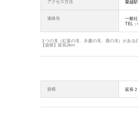
アクセス方法
蘭越駅 
連絡先
一般社
TEL：0
３つの滝（紅葉の滝、弁慶の滝、鹿の滝）がある
【規模】延長2km
規模
延長２