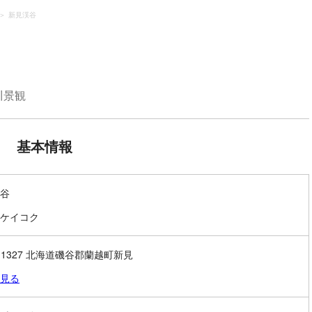
新見渓谷
川景観
基本情報
谷
ケイコク
8-1327 北海道磯谷郡蘭越町新見
見る