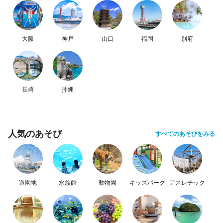
大阪
神戸
山口
福岡
別府
長崎
沖縄
人気のあそび
すべてのあそびをみる
遊園地
水族館
動物園
キッズパーク
アスレチック