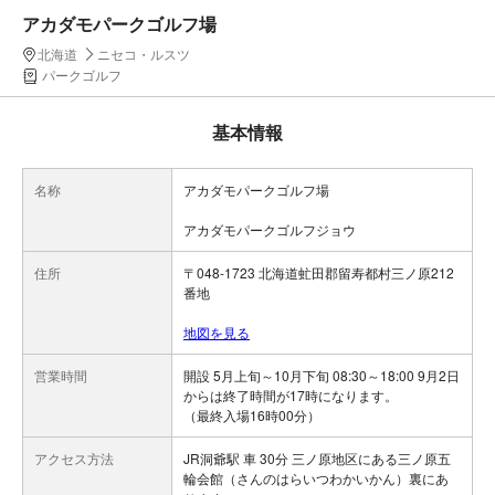
アカダモパークゴルフ場
北海道
ニセコ・ルスツ
パークゴルフ
基本情報
名称
アカダモパークゴルフ場
アカダモパークゴルフジョウ
住所
〒048-1723 北海道虻田郡留寿都村三ノ原212
番地
地図を見る
営業時間
開設 5月上旬～10月下旬 08:30～18:00 9月2日
からは終了時間が17時になります。
（最終入場16時00分）
アクセス方法
JR洞爺駅 車 30分 三ノ原地区にある三ノ原五
輪会館（さんのはらいつわかいかん）裏にあ