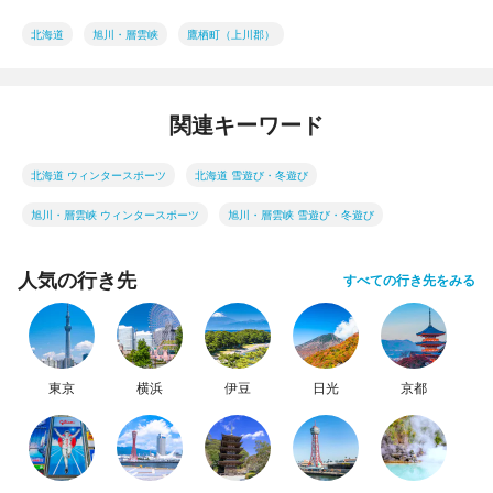
北海道
旭川・層雲峡
鷹栖町（上川郡）
関連キーワード
北海道 ウィンタースポーツ
北海道 雪遊び・冬遊び
旭川・層雲峡 ウィンタースポーツ
旭川・層雲峡 雪遊び・冬遊び
人気の行き先
すべての行き先をみる
東京
横浜
伊豆
日光
京都