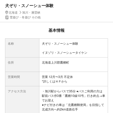
犬ぞり・スノーシュー体験
北海道
旭川・層雲峡
雪遊び・冬遊び その他
基本情報
名称
犬ぞり・スノーシュー体験
イヌゾリ・スノーシュータイケン
住所
北海道上川郡鷹栖町
営業時間
営業 12月〜3月 不定休
*詳しくはＨＰから
アクセス方法
・旭川駅からバスで35分 ●バスご利用の方は
駅前バス停3番「鷹栖10線10号」行き終点→車
でお迎え
●ナビ付きの車は「北鷹栖郵便局」を目指して
北成方向へ約2km道路右手