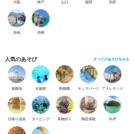
大阪
神戸
山口
福岡
別府
長崎
沖縄
人気のあそび
すべてのあそびをみる
遊園地
水族館
動物園
キッズパーク
アスレチック
日帰り温泉
ダイビング
果物狩り
陶芸体験
SUP