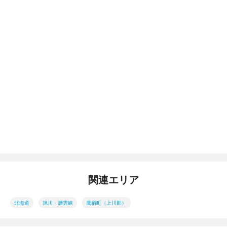
関連エリア
北海道
旭川・層雲峡
鷹栖町（上川郡）