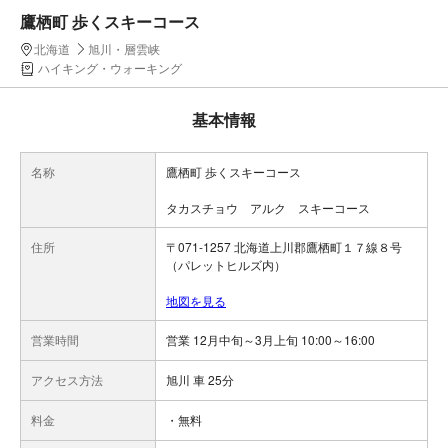
鷹栖町 歩くスキーコース
北海道
旭川・層雲峡
ハイキング・ウォーキング
基本情報
名称
鷹栖町 歩くスキーコース
タカスチョウ アルク スキーコース
住所
〒071-1257 北海道上川郡鷹栖町１７線８号
（パレットヒルズ内）
地図を見る
営業時間
営業 12月中旬～3月上旬 10:00～16:00
アクセス方法
旭川 車 25分
料金
・無料