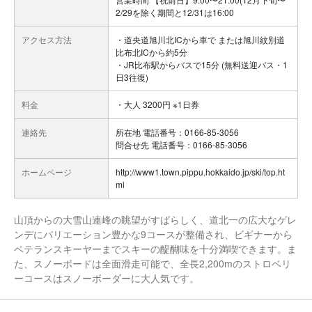
2/29を除く期間と12/31は16:00
アクセス方法
・道央道旭川北ICから車で または旭川紋別道
比布北ICから約5分
・JR比布駅からバスで15分 (無料送迎バス・1
日3往復)
料金
・大人 3200円 ※1日券
連絡先
所在地 電話番号：0166-85-3056
問合せ先 電話番号：0166-85-3056
ホームページ
http://www1.town.pippu.hokkaido.jp/ski/top.ht
ml
山頂からの大雪山連峰の眺望がすばらしく、道北一の広大なゲレ
ンデにバリエーション豊かな9コースが整備され、ビギナーから
ベテランスキーヤーまでスキーの醍醐味を十分満喫できます。ま
た、スノーボードは全面滑走可能で、全長2,200mのストロベリ
ーコースはスノーボーダーに大人気です。