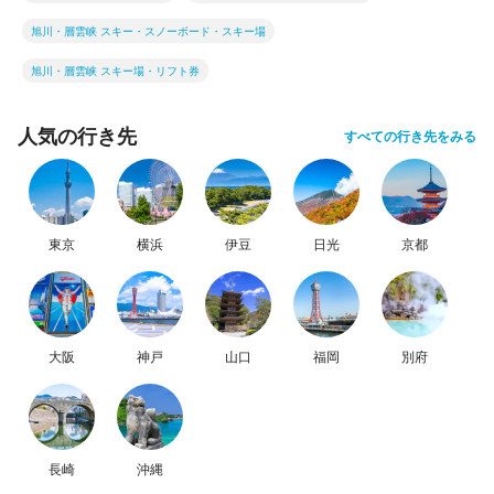
旭川・層雲峡 スキー・スノーボード・スキー場
旭川・層雲峡 スキー場・リフト券
人気の行き先
すべての行き先をみる
東京
横浜
伊豆
日光
京都
大阪
神戸
山口
福岡
別府
長崎
沖縄